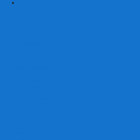
+
-
Серии
7 Чудес
Alias
Exit Квест
Fluxx
Pixel Tactics
Runebound
Small World
Азул
Активити
Башня, Дженга
Билет на поезд
Бэнг!
Взрывные котята
Воображарий
Время приключений
Гномы - вредители
Гравити фолз
Детективные истории
Детективные хроники
Диксит
Замес
Звёздные империи
Зомби в доме