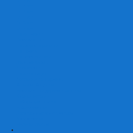
От 2 лет
От 3 лет
От 4 лет
От 5 лет
От 6 лет
От 7 лет
На внимание
Развивающие
На скорость реакции
На память
На развитие речи
Экономические
Логические
На ассоциации
Детские лото и домино
Ходилки-бродилки
Развивающие деревянные игры
Кубики историй
Наборы для опытов
Робототехника
Электронные конструкторы
Аквамозаика
Рисунки светом