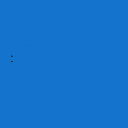
Страшные сказки
Таверна Красный Дракон
Ужас Аркхэма
Уно (UNO)
Шакал
Эволюция
Экивоки
Элементарно
Эпичные схватки боевых магов
Эрудит
+
-
Головоломки
Кубы 2х2
Кубы 3х3
Кубы 4x4
Кубы 5х5
Кубы 6х6
Кубы 7х7
Кубы 8х8 и больше
Магнитные головоломки
Пирамидки
Мегаминксы
Изменяющие форму
Скьюбы