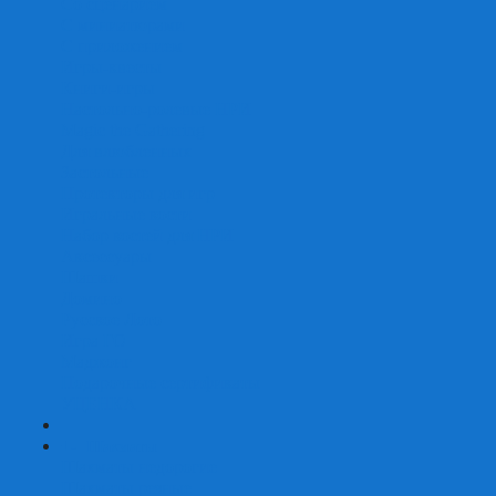
Со сценарием
С миниатюрами
С приложением
Игры-квесты
Книги-игры
Настольно-ролевые НРИ
Magic the Gathering
Для влюбленных
Застольные
Протекторы для игр
Игральные кости
Набор костей для НРИ
Аксессуары
Шашки
Домино
Русское Лото
Игра ГО
Маджонг
Подарочные сертификаты
УЦЕНКА
+
-
Шахматы
Шахматы недорогие
Шахматы резные