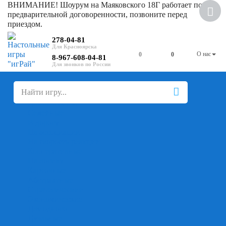
ВНИМАНИЕ! Шоурум на Маяковского 18Г работает по
предварительной договоренности, позвоните перед
приездом.
278-04-81
О нас
0
0
8-967-608-04-81
+
-
Настольные игры
Для компании
Для вечеринки
Семейные
В дорогу
На ассоциации
На скорость реакции
Кооперативные
На логику
Карточные
Абстрактные
Стратегические
Экономические
Для одного
Дуэльные