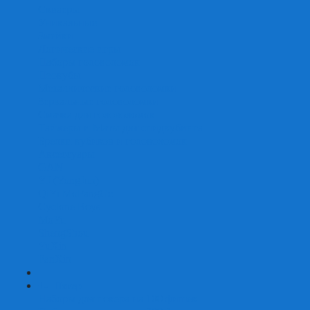
Скваеры
Уникальные
Змейки
Логические игры
Наборы головоломок
Неокубы
Металлические головоломки
Зеркальные головоломки
Смазка для головоломок
Таймеры и Маты для спидкубинга
Брелки кубиков и головоломок
Аксессуары
GAN
YJ (YongJun)
QiYi MoFangGe
Cyclone Boys
MoYu
ShengShou
YuXin
FanXin
+
-
Покер
Наборы для покера на 100 фишек