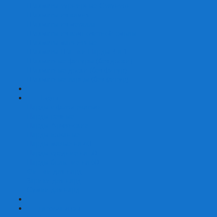
Шахматы турнирные Стаунтон
Шахматы из камня
Шахматы из металла
Шахматы из композитной смолы
Шахматы магнитные
Шахматы Шашки Нарды 3 в 1
Шахматные фигуры (без доски)
Шахматные доски (без фигур)
Шахматные ларцы (без фигур)
+
-
Нарды
Нарды с фотопечатью
Нарды резные
Нарды Армянские
Нарды кожаные
Нарды малые на 40
Нарды средние на 50
Нарды большие на 60
Фишки для нард
Зарики для нард
Сумки для нард
+
-
Детские игры