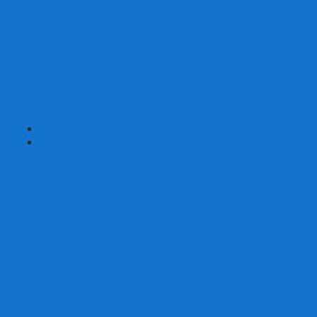
Карты от Ellusionist.com
Карты от Theory11.com
Классика от Bicycle
Классический дизайн
Наборы карт
Необычный дизайн
Специальные колоды Bicycle
ТАРО
Для фокусов и кардистри
+
-
Подарки
Метафорические ассоциативные карты
Блокноты
Браслеты
Ежедневники
Значки и пины
Конверты для денег
Планинги
Подарочные пакеты
Раскраски антистресс
Сквиши (Мялки)
Скетчбуки
Сувениры-приколы
Кружки