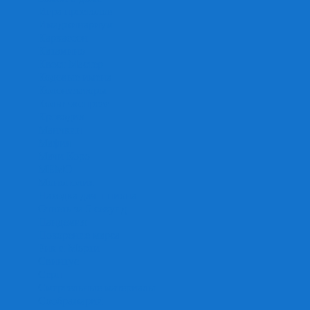
Игра престолов
Имаджинариум
Каркассон
Катамино
Квест Мастер
Кодовые имена
Колонизаторы
Кольт экспресс
Крокодил
Манчкин
Мафия
Мачи Коро
МЕМО
Монополия
Находка для шпиона
Ответь за 5 секунд
Пандемия
Покорение марса
Рик и Морти
Свинтус
Серп
Смертельные материалы
Соображарий