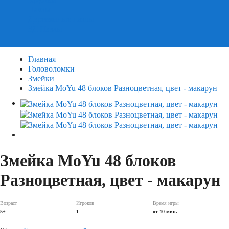
Пазлы
Деревянные пазлы
3Д Пазлы
Главная
Головоломки
Змейки
Змейка MoYu 48 блоков Разноцветная, цвет - макарун
Змейка MoYu 48 блоков
Разноцветная, цвет - макарун
Возраст
Игроков
Время игры
5+
1
от 10 мин.