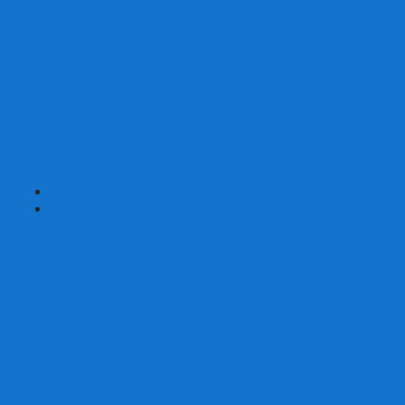
Наборы для покера на 200 фишек
Наборы для покера на 300 фишек
Наборы для покера на 500 фишек
Наборы для покера из 100% керамики
Наборы для покера Las Vegas
Сукно для покера
Карт-протекторы для покера
Фишки для покера
Аксессуары для покера
Кейсы для покера (пустые)
Собери свой набор для покера сам
+
-
Карты
Aviator
Bee
Bicycle
Bicycle Standard
Copag
Fournier
Tally-Ho
ГАФФ-карты
Для покера
Из 100% пластика
Карты от Art of Play