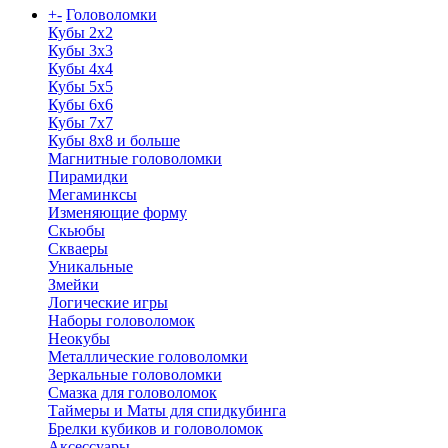
+
-
Головоломки
Кубы 2х2
Кубы 3х3
Кубы 4x4
Кубы 5х5
Кубы 6х6
Кубы 7х7
Кубы 8х8 и больше
Магнитные головоломки
Пирамидки
Мегаминксы
Изменяющие форму
Скьюбы
Скваеры
Уникальные
Змейки
Логические игры
Наборы головоломок
Неокубы
Металлические головоломки
Зеркальные головоломки
Смазка для головоломок
Таймеры и Маты для спидкубинга
Брелки кубиков и головоломок
Аксессуары