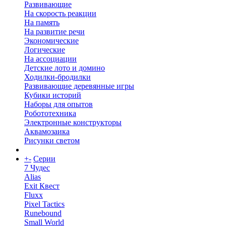
Развивающие
На скорость реакции
На память
На развитие речи
Экономические
Логические
На ассоциации
Детские лото и домино
Ходилки-бродилки
Развивающие деревянные игры
Кубики историй
Наборы для опытов
Робототехника
Электронные конструкторы
Аквамозаика
Рисунки светом
+
-
Серии
7 Чудес
Alias
Exit Квест
Fluxx
Pixel Tactics
Runebound
Small World