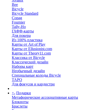
Aviator
Bee
Bicycle
Bicycle Standard
Copag
Fournier
Tally-Ho
ГАФФ-карты
Для покера
Из 100% пластика
Карты от Art of Play
Карты от Ellusionist.com
Карты от Theory11.com
Классика от Bicycle
Классический дизайн
Наборы карт
Необычный дизайн
Специальные колоды Bicycle
ТАРО
Для фокусов и кардистри
+
-
Подарки
Метафорические ассоциативные карты
Блокноты
Браслеты