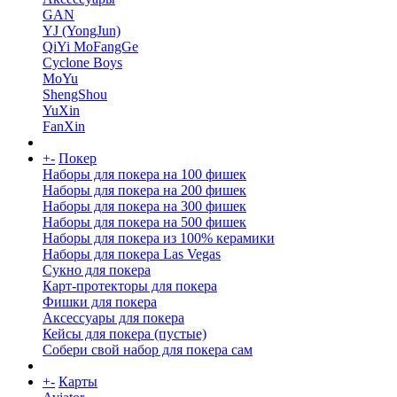
GAN
YJ (YongJun)
QiYi MoFangGe
Cyclone Boys
MoYu
ShengShou
YuXin
FanXin
+
-
Покер
Наборы для покера на 100 фишек
Наборы для покера на 200 фишек
Наборы для покера на 300 фишек
Наборы для покера на 500 фишек
Наборы для покера из 100% керамики
Наборы для покера Las Vegas
Сукно для покера
Карт-протекторы для покера
Фишки для покера
Аксессуары для покера
Кейсы для покера (пустые)
Собери свой набор для покера сам
+
-
Карты