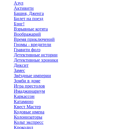
Азул
Активити
Башня, Дженга
Билет на поезд
Бэнг!
Взрывные котята
Воображарий
Время приключений
Гномы - вредители
Гравити фолз
Детективные истории
Детективные хроники
Диксит
Замес
Звёздные империи
Зомби в доме
Игра престолов
Имаджинариум
Каркассон
Катамино
Квест Мастер
Кодовые имена
Колонизаторы
Кольт экспресс
Крокодил