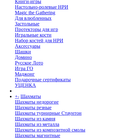
Книги-игры
Настольно-ролевые НРИ
Magic the Gathering
Для влюбленных
Застольные
Протекторы для игр
Игральные кости
Набор костей для НРИ
Аксессуары
Шашки
Домино
Русское Лото
Игра ГО
Маджонг
Подарочные сертификаты
УЦЕНКА
+
-
Шахматы
Шахматы недорогие
Шахматы резные
Шахматы турнирные Стаунтон
Шахматы из камня
Шахматы из металла
Шахматы из композитной смолы
Шахматы магнитные