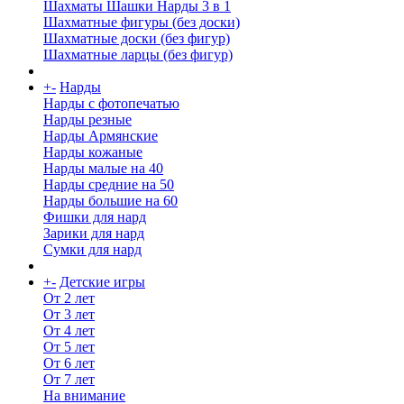
Шахматы Шашки Нарды 3 в 1
Шахматные фигуры (без доски)
Шахматные доски (без фигур)
Шахматные ларцы (без фигур)
+
-
Нарды
Нарды с фотопечатью
Нарды резные
Нарды Армянские
Нарды кожаные
Нарды малые на 40
Нарды средние на 50
Нарды большие на 60
Фишки для нард
Зарики для нард
Сумки для нард
+
-
Детские игры
От 2 лет
От 3 лет
От 4 лет
От 5 лет
От 6 лет
От 7 лет
На внимание