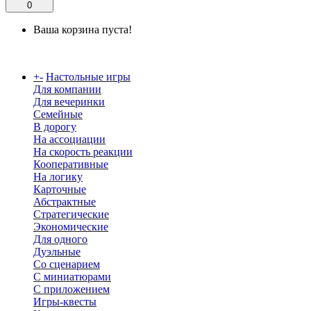
0
Ваша корзина пуста!
Каталог
+
-
Настольные игры
Для компании
Для вечеринки
Семейные
В дорогу
На ассоциации
На скорость реакции
Кооперативные
На логику
Карточные
Абстрактные
Стратегические
Экономические
Для одного
Дуэльные
Со сценарием
С миниатюрами
С приложением
Игры-квесты