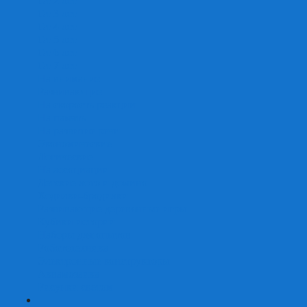
От 2 лет
От 3 лет
От 4 лет
От 5 лет
От 6 лет
От 7 лет
На внимание
Развивающие
На скорость реакции
На память
На развитие речи
Экономические
Логические
На ассоциации
Детские лото и домино
Ходилки-бродилки
Развивающие деревянные игры
Кубики историй
Наборы для опытов
Робототехника
Электронные конструкторы
Аквамозаика
Рисунки светом