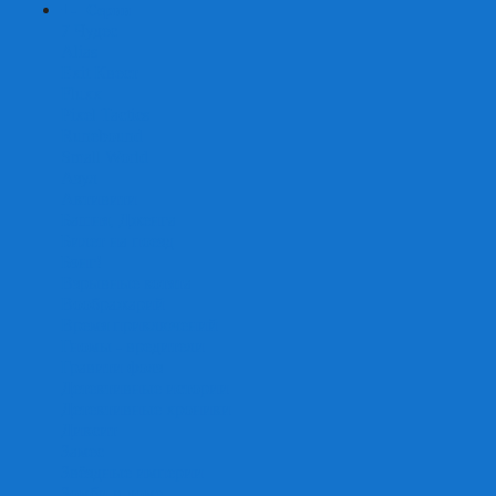
+
-
Серии
7 Чудес
Alias
Exit Квест
Fluxx
Pixel Tactics
Runebound
Small World
Азул
Активити
Башня, Дженга
Билет на поезд
Бэнг!
Взрывные котята
Воображарий
Время приключений
Гномы - вредители
Гравити фолз
Детективные истории
Детективные хроники
Диксит
Замес
Звёздные империи
Зомби в доме