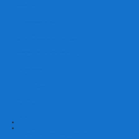
Скваеры
Уникальные
Змейки
Логические игры
Наборы головоломок
Неокубы
Металлические головоломки
Зеркальные головоломки
Смазка для головоломок
Таймеры и Маты для спидкубинга
Брелки кубиков и головоломок
Аксессуары
GAN
YJ (YongJun)
QiYi MoFangGe
Cyclone Boys
MoYu
ShengShou
YuXin
FanXin
+
-
Покер
Наборы для покера на 100 фишек