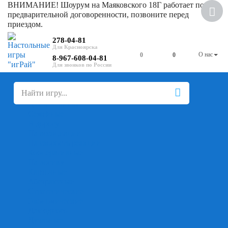
ВНИМАНИЕ! Шоурум на Маяковского 18Г работает по
Скидка
предварительной договоренности, позвоните перед
приездом.
278-04-81
О нас
0
0
8-967-608-04-81
+
-
Настольные игры
Для компании
Для вечеринки
Семейные
В дорогу
На ассоциации
На скорость реакции
Кооперативные
На логику
Карточные
Абстрактные
Стратегические
Экономические
Для одного
Дуэльные