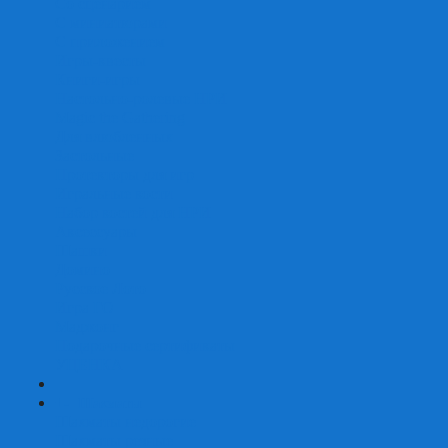
Со сценарием
С миниатюрами
С приложением
Игры-квесты
Книги-игры
Настольно-ролевые НРИ
Magic the Gathering
Для влюбленных
Застольные
Протекторы для игр
Игральные кости
Набор костей для НРИ
Аксессуары
Шашки
Домино
Русское Лото
Игра ГО
Маджонг
Подарочные сертификаты
УЦЕНКА
+
-
Шахматы
Шахматы недорогие
Шахматы резные