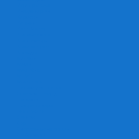
Игра престолов
Имаджинариум
Каркассон
Катамино
Квест Мастер
Кодовые имена
Колонизаторы
Кольт экспресс
Крокодил
Манчкин
Мафия
Мачи Коро
МЕМО
Монополия
Находка для шпиона
Ответь за 5 секунд
Пандемия
Покорение марса
Рик и Морти
Свинтус
Серп
Смертельные материалы
Соображарий