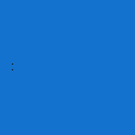
Наборы для покера на 200 фишек
Наборы для покера на 300 фишек
Наборы для покера на 500 фишек
Наборы для покера из 100% керамики
Наборы для покера Las Vegas
Сукно для покера
Карт-протекторы для покера
Фишки для покера
Аксессуары для покера
Кейсы для покера (пустые)
Собери свой набор для покера сам
+
-
Карты
Aviator
Bee
Bicycle
Bicycle Standard
Copag
Fournier
Tally-Ho
ГАФФ-карты
Для покера
Из 100% пластика
Карты от Art of Play