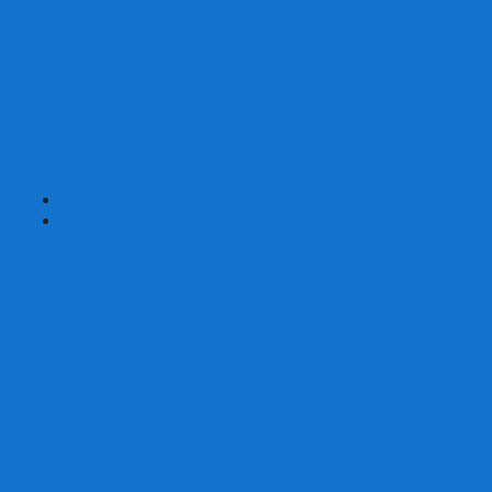
Карты от Ellusionist.com
Карты от Theory11.com
Классика от Bicycle
Классический дизайн
Наборы карт
Необычный дизайн
Специальные колоды Bicycle
ТАРО
Для фокусов и кардистри
+
-
Подарки
Метафорические ассоциативные карты
Блокноты
Браслеты
Ежедневники
Значки и пины
Конверты для денег
Планинги
Подарочные пакеты
Раскраски антистресс
Сквиши (Мялки)
Скетчбуки
Сувениры-приколы
Кружки