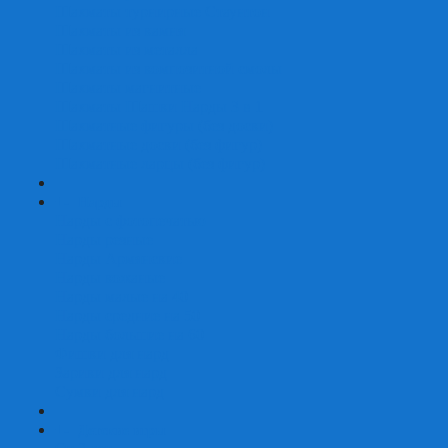
Шахматы турнирные Стаунтон
Шахматы из камня
Шахматы из металла
Шахматы из композитной смолы
Шахматы магнитные
Шахматы Шашки Нарды 3 в 1
Шахматные фигуры (без доски)
Шахматные доски (без фигур)
Шахматные ларцы (без фигур)
+
-
Нарды
Нарды с фотопечатью
Нарды резные
Нарды Армянские
Нарды кожаные
Нарды малые на 40
Нарды средние на 50
Нарды большие на 60
Фишки для нард
Зарики для нард
Сумки для нард
+
-
Детские игры