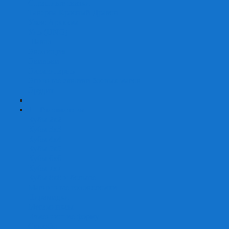
Страшные сказки
Таверна Красный Дракон
Ужас Аркхэма
Уно (UNO)
Шакал
Эволюция
Экивоки
Элементарно
Эпичные схватки боевых магов
Эрудит
+
-
Головоломки
Кубы 2х2
Кубы 3х3
Кубы 4x4
Кубы 5х5
Кубы 6х6
Кубы 7х7
Кубы 8х8 и больше
Магнитные головоломки
Пирамидки
Мегаминксы
Изменяющие форму
Скьюбы