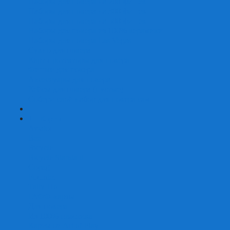
Наборы для покера на 200 фишек
Наборы для покера на 300 фишек
Наборы для покера на 500 фишек
Наборы для покера из 100% керамики
Наборы для покера Las Vegas
Сукно для покера
Карт-протекторы для покера
Фишки для покера
Аксессуары для покера
Кейсы для покера (пустые)
Собери свой набор для покера сам
+
-
Карты
Aviator
Bee
Bicycle
Bicycle Standard
Copag
Fournier
Tally-Ho
ГАФФ-карты
Для покера
Из 100% пластика
Карты от Art of Play