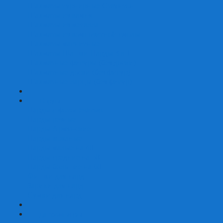
Шахматы турнирные Стаунтон
Шахматы из камня
Шахматы из металла
Шахматы из композитной смолы
Шахматы магнитные
Шахматы Шашки Нарды 3 в 1
Шахматные фигуры (без доски)
Шахматные доски (без фигур)
Шахматные ларцы (без фигур)
+
-
Нарды
Нарды с фотопечатью
Нарды резные
Нарды Армянские
Нарды кожаные
Нарды малые на 40
Нарды средние на 50
Нарды большие на 60
Фишки для нард
Зарики для нард
Сумки для нард
+
-
Детские игры