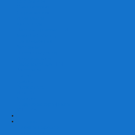
Со сценарием
С миниатюрами
С приложением
Игры-квесты
Книги-игры
Настольно-ролевые НРИ
Magic the Gathering
Для влюбленных
Застольные
Протекторы для игр
Игральные кости
Набор костей для НРИ
Аксессуары
Шашки
Домино
Русское Лото
Игра ГО
Маджонг
Подарочные сертификаты
УЦЕНКА
+
-
Шахматы
Шахматы недорогие
Шахматы резные