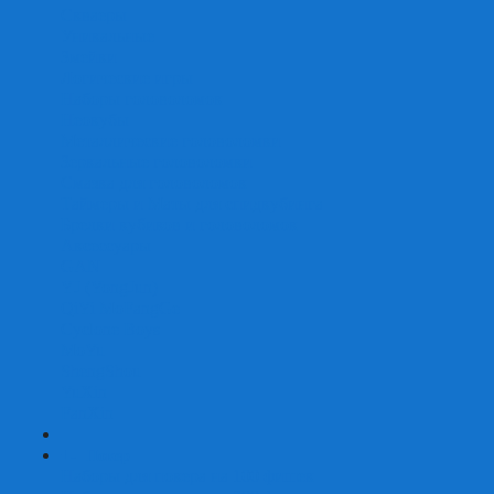
Скваеры
Уникальные
Змейки
Логические игры
Наборы головоломок
Неокубы
Металлические головоломки
Зеркальные головоломки
Смазка для головоломок
Таймеры и Маты для спидкубинга
Брелки кубиков и головоломок
Аксессуары
GAN
YJ (YongJun)
QiYi MoFangGe
Cyclone Boys
MoYu
ShengShou
YuXin
FanXin
+
-
Покер
Наборы для покера на 100 фишек