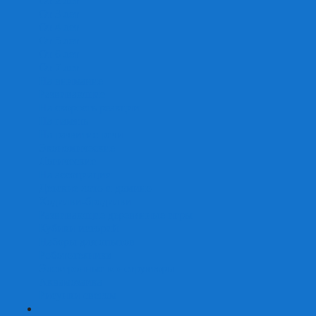
От 2 лет
От 3 лет
От 4 лет
От 5 лет
От 6 лет
От 7 лет
На внимание
Развивающие
На скорость реакции
На память
На развитие речи
Экономические
Логические
На ассоциации
Детские лото и домино
Ходилки-бродилки
Развивающие деревянные игры
Кубики историй
Наборы для опытов
Робототехника
Электронные конструкторы
Аквамозаика
Рисунки светом