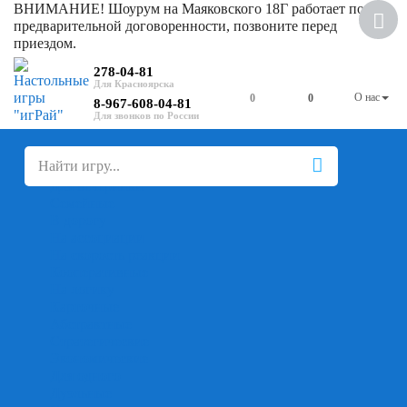
ВНИМАНИЕ! Шоурум на Маяковского 18Г работает по
Скидка
предварительной договоренности, позвоните перед
приездом.
278-04-81
О нас
0
0
8-967-608-04-81
+
-
Настольные игры
Для компании
Для вечеринки
Семейные
В дорогу
На ассоциации
На скорость реакции
Кооперативные
На логику
Карточные
Абстрактные
Стратегические
Экономические
Для одного
Дуэльные