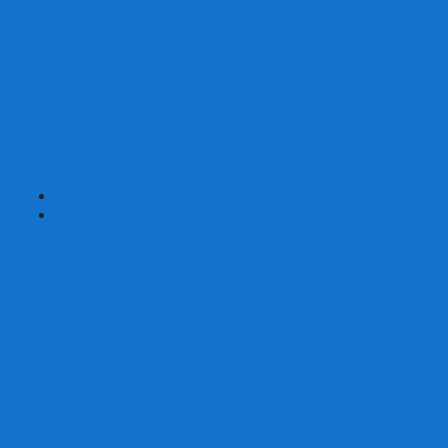
Страшные сказки
Таверна Красный Дракон
Ужас Аркхэма
Уно (UNO)
Шакал
Эволюция
Экивоки
Элементарно
Эпичные схватки боевых магов
Эрудит
+
-
Головоломки
Кубы 2х2
Кубы 3х3
Кубы 4x4
Кубы 5х5
Кубы 6х6
Кубы 7х7
Кубы 8х8 и больше
Магнитные головоломки
Пирамидки
Мегаминксы
Изменяющие форму
Скьюбы