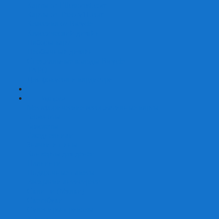
Карты от Ellusionist.com
Карты от Theory11.com
Классика от Bicycle
Классический дизайн
Наборы карт
Необычный дизайн
Специальные колоды Bicycle
ТАРО
Для фокусов и кардистри
+
-
Подарки
Метафорические ассоциативные карты
Блокноты
Браслеты
Ежедневники
Значки и пины
Конверты для денег
Планинги
Подарочные пакеты
Раскраски антистресс
Сквиши (Мялки)
Скетчбуки
Сувениры-приколы
Кружки