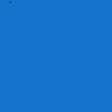
+
-
Серии
7 Чудес
Alias
Exit Квест
Fluxx
Pixel Tactics
Runebound
Small World
Азул
Активити
Башня, Дженга
Билет на поезд
Бэнг!
Взрывные котята
Воображарий
Время приключений
Гномы - вредители
Гравити фолз
Детективные истории
Детективные хроники
Диксит
Замес
Звёздные империи
Зомби в доме