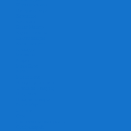
Игра престолов
Имаджинариум
Каркассон
Катамино
Квест Мастер
Кодовые имена
Колонизаторы
Кольт экспресс
Крокодил
Манчкин
Мафия
Мачи Коро
МЕМО
Монополия
Находка для шпиона
Ответь за 5 секунд
Пандемия
Покорение марса
Рик и Морти
Свинтус
Серп
Смертельные материалы
Соображарий