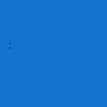
Карты от Ellusionist.com
Карты от Theory11.com
Классика от Bicycle
Классический дизайн
Наборы карт
Необычный дизайн
Специальные колоды Bicycle
ТАРО
Для фокусов и кардистри
+
-
Подарки
Метафорические ассоциативные карты
Блокноты
Браслеты
Ежедневники
Значки и пины
Конверты для денег
Планинги
Подарочные пакеты
Раскраски антистресс
Сквиши (Мялки)
Скетчбуки
Сувениры-приколы
Кружки