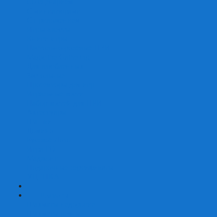
Со сценарием
С миниатюрами
С приложением
Игры-квесты
Книги-игры
Настольно-ролевые НРИ
Magic the Gathering
Для влюбленных
Застольные
Протекторы для игр
Игральные кости
Набор костей для НРИ
Аксессуары
Шашки
Домино
Русское Лото
Игра ГО
Маджонг
Подарочные сертификаты
УЦЕНКА
+
-
Шахматы
Шахматы недорогие
Шахматы резные