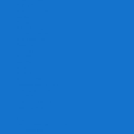
Игра престолов
Имаджинариум
Каркассон
Катамино
Квест Мастер
Кодовые имена
Колонизаторы
Кольт экспресс
Крокодил
Манчкин
Мафия
Мачи Коро
МЕМО
Монополия
Находка для шпиона
Ответь за 5 секунд
Пандемия
Покорение марса
Рик и Морти
Свинтус
Серп
Смертельные материалы
Соображарий