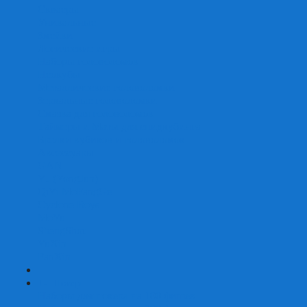
Скваеры
Уникальные
Змейки
Логические игры
Наборы головоломок
Неокубы
Металлические головоломки
Зеркальные головоломки
Смазка для головоломок
Таймеры и Маты для спидкубинга
Брелки кубиков и головоломок
Аксессуары
GAN
YJ (YongJun)
QiYi MoFangGe
Cyclone Boys
MoYu
ShengShou
YuXin
FanXin
+
-
Покер
Наборы для покера на 100 фишек