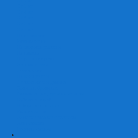
От 2 лет
От 3 лет
От 4 лет
От 5 лет
От 6 лет
От 7 лет
На внимание
Развивающие
На скорость реакции
На память
На развитие речи
Экономические
Логические
На ассоциации
Детские лото и домино
Ходилки-бродилки
Развивающие деревянные игры
Кубики историй
Наборы для опытов
Робототехника
Электронные конструкторы
Аквамозаика
Рисунки светом