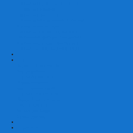
Шахматы турнирные Стаунтон
Шахматы из камня
Шахматы из металла
Шахматы из композитной смолы
Шахматы магнитные
Шахматы Шашки Нарды 3 в 1
Шахматные фигуры (без доски)
Шахматные доски (без фигур)
Шахматные ларцы (без фигур)
+
-
Нарды
Нарды с фотопечатью
Нарды резные
Нарды Армянские
Нарды кожаные
Нарды малые на 40
Нарды средние на 50
Нарды большие на 60
Фишки для нард
Зарики для нард
Сумки для нард
+
-
Детские игры