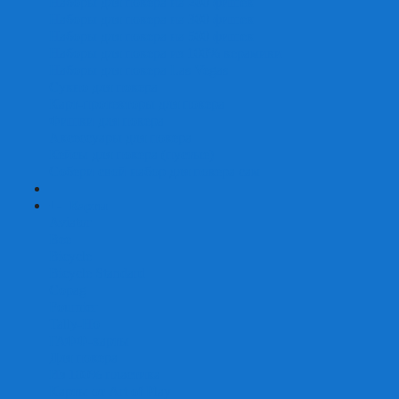
Наборы для покера на 200 фишек
Наборы для покера на 300 фишек
Наборы для покера на 500 фишек
Наборы для покера из 100% керамики
Наборы для покера Las Vegas
Сукно для покера
Карт-протекторы для покера
Фишки для покера
Аксессуары для покера
Кейсы для покера (пустые)
Собери свой набор для покера сам
+
-
Карты
Aviator
Bee
Bicycle
Bicycle Standard
Copag
Fournier
Tally-Ho
ГАФФ-карты
Для покера
Из 100% пластика
Карты от Art of Play