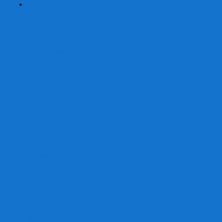
+
-
Серии
7 Чудес
Alias
Exit Квест
Fluxx
Pixel Tactics
Runebound
Small World
Азул
Активити
Башня, Дженга
Билет на поезд
Бэнг!
Взрывные котята
Воображарий
Время приключений
Гномы - вредители
Гравити фолз
Детективные истории
Детективные хроники
Диксит
Замес
Звёздные империи
Зомби в доме