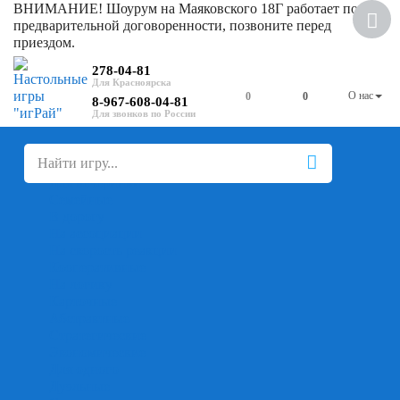
ВНИМАНИЕ! Шоурум на Маяковского 18Г работает по
предварительной договоренности, позвоните перед
приездом.
278-04-81
О нас
0
0
8-967-608-04-81
+
-
Настольные игры
Для компании
Для вечеринки
Семейные
В дорогу
На ассоциации
На скорость реакции
Кооперативные
На логику
Карточные
Абстрактные
Стратегические
Экономические
Для одного
Дуэльные