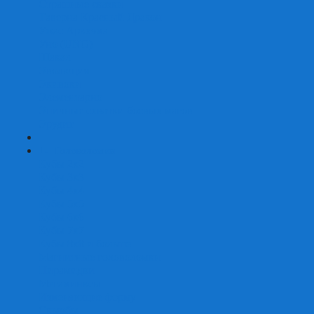
Страшные сказки
Таверна Красный Дракон
Ужас Аркхэма
Уно (UNO)
Шакал
Эволюция
Экивоки
Элементарно
Эпичные схватки боевых магов
Эрудит
+
-
Головоломки
Кубы 2х2
Кубы 3х3
Кубы 4x4
Кубы 5х5
Кубы 6х6
Кубы 7х7
Кубы 8х8 и больше
Магнитные головоломки
Пирамидки
Мегаминксы
Изменяющие форму
Скьюбы