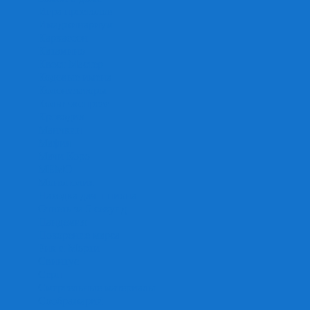
Игра престолов
Имаджинариум
Каркассон
Катамино
Квест Мастер
Кодовые имена
Колонизаторы
Кольт экспресс
Крокодил
Манчкин
Мафия
Мачи Коро
МЕМО
Монополия
Находка для шпиона
Ответь за 5 секунд
Пандемия
Покорение марса
Рик и Морти
Свинтус
Серп
Смертельные материалы
Соображарий