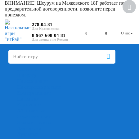
ВНИМАНИЕ! Шоурум на Маяковского 18Г работает по
предварительной договоренности, позвоните перед
приездом.
278-04-81
О нас
0
0
8-967-608-04-81
+
-
Настольные игры
Для компании
Для вечеринки
Семейные
В дорогу
На ассоциации
На скорость реакции
Кооперативные
На логику
Карточные
Абстрактные
Стратегические
Экономические
Для одного
Дуэльные