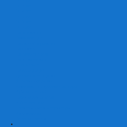
От 2 лет
От 3 лет
От 4 лет
От 5 лет
От 6 лет
От 7 лет
На внимание
Развивающие
На скорость реакции
На память
На развитие речи
Экономические
Логические
На ассоциации
Детские лото и домино
Ходилки-бродилки
Развивающие деревянные игры
Кубики историй
Наборы для опытов
Робототехника
Электронные конструкторы
Аквамозаика
Рисунки светом