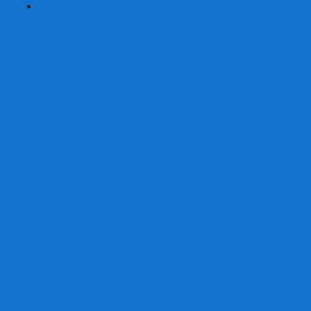
+
-
Серии
7 Чудес
Alias
Exit Квест
Fluxx
Pixel Tactics
Runebound
Small World
Азул
Активити
Башня, Дженга
Билет на поезд
Бэнг!
Взрывные котята
Воображарий
Время приключений
Гномы - вредители
Гравити фолз
Детективные истории
Детективные хроники
Диксит
Замес
Звёздные империи
Зомби в доме