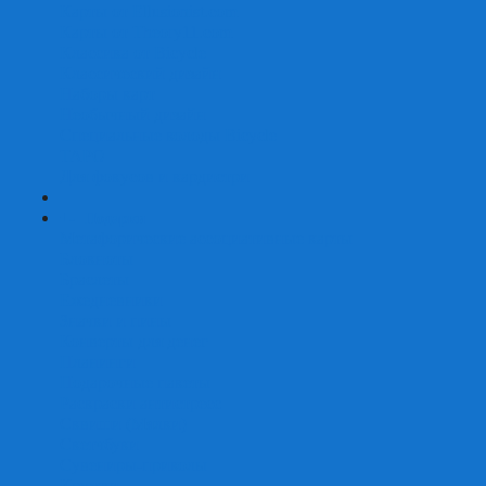
Карты от Ellusionist.com
Карты от Theory11.com
Классика от Bicycle
Классический дизайн
Наборы карт
Необычный дизайн
Специальные колоды Bicycle
ТАРО
Для фокусов и кардистри
+
-
Подарки
Метафорические ассоциативные карты
Блокноты
Браслеты
Ежедневники
Значки и пины
Конверты для денег
Планинги
Подарочные пакеты
Раскраски антистресс
Сквиши (Мялки)
Скетчбуки
Сувениры-приколы
Кружки