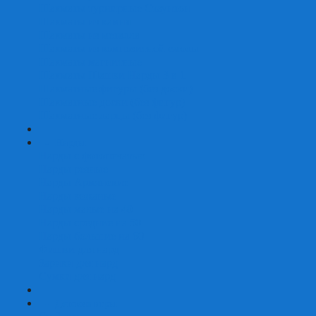
Шахматы турнирные Стаунтон
Шахматы из камня
Шахматы из металла
Шахматы из композитной смолы
Шахматы магнитные
Шахматы Шашки Нарды 3 в 1
Шахматные фигуры (без доски)
Шахматные доски (без фигур)
Шахматные ларцы (без фигур)
+
-
Нарды
Нарды с фотопечатью
Нарды резные
Нарды Армянские
Нарды кожаные
Нарды малые на 40
Нарды средние на 50
Нарды большие на 60
Фишки для нард
Зарики для нард
Сумки для нард
+
-
Детские игры