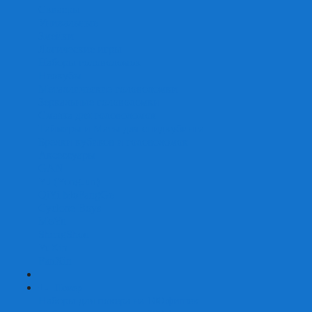
Скваеры
Уникальные
Змейки
Логические игры
Наборы головоломок
Неокубы
Металлические головоломки
Зеркальные головоломки
Смазка для головоломок
Таймеры и Маты для спидкубинга
Брелки кубиков и головоломок
Аксессуары
GAN
YJ (YongJun)
QiYi MoFangGe
Cyclone Boys
MoYu
ShengShou
YuXin
FanXin
+
-
Покер
Наборы для покера на 100 фишек