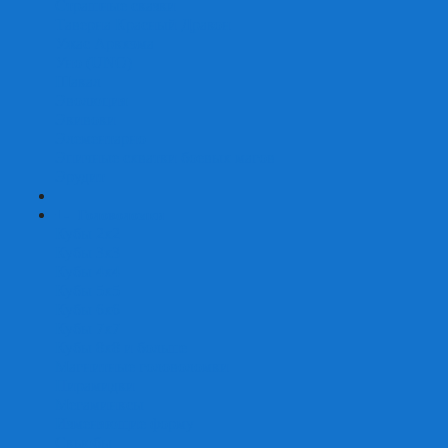
Страшные сказки
Таверна Красный Дракон
Ужас Аркхэма
Уно (UNO)
Шакал
Эволюция
Экивоки
Элементарно
Эпичные схватки боевых магов
Эрудит
+
-
Головоломки
Кубы 2х2
Кубы 3х3
Кубы 4x4
Кубы 5х5
Кубы 6х6
Кубы 7х7
Кубы 8х8 и больше
Магнитные головоломки
Пирамидки
Мегаминксы
Изменяющие форму
Скьюбы