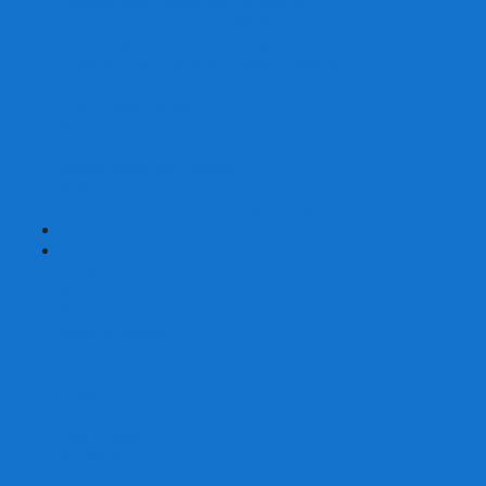
Наборы для покера на 200 фишек
Наборы для покера на 300 фишек
Наборы для покера на 500 фишек
Наборы для покера из 100% керамики
Наборы для покера Las Vegas
Сукно для покера
Карт-протекторы для покера
Фишки для покера
Аксессуары для покера
Кейсы для покера (пустые)
Собери свой набор для покера сам
+
-
Карты
Aviator
Bee
Bicycle
Bicycle Standard
Copag
Fournier
Tally-Ho
ГАФФ-карты
Для покера
Из 100% пластика
Карты от Art of Play