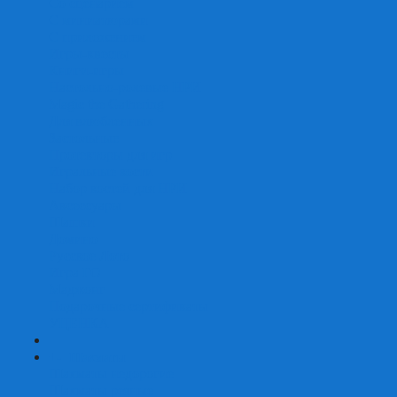
Со сценарием
С миниатюрами
С приложением
Игры-квесты
Книги-игры
Настольно-ролевые НРИ
Magic the Gathering
Для влюбленных
Застольные
Протекторы для игр
Игральные кости
Набор костей для НРИ
Аксессуары
Шашки
Домино
Русское Лото
Игра ГО
Маджонг
Подарочные сертификаты
УЦЕНКА
+
-
Шахматы
Шахматы недорогие
Шахматы резные