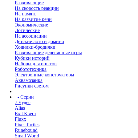
Развивающие
На скорость реакции
На память
На развитие речи
Экономические
Логические
На ассоциации
Детские лото и домино
Ходилки-бродилки
Развивающие деревянные игры
Кубики историй
Наборы для опытов
Робототехника
Электронные конструкторы
Аквамозаика
Рисунки светом
+
-
Серии
7 Чудес
Alias
Exit Квест
Fluxx
Pixel Tactics
Runebound
Small World