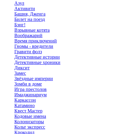
Азул
Активити
Башня, Дженга
Билет на поезд
Бэнг!
Взрывные котята
Воображарий
Время приключений
Гномы - вредители
Гравити фолз
Детективные истории
Детективные хроники
Диксит
Замес
Звёздные империи
Зомби в доме
Игра престолов
Имаджинариум
Каркассон
Катамино
Квест Мастер
Кодовые имена
Колонизаторы
Кольт экспресс
Крокодил