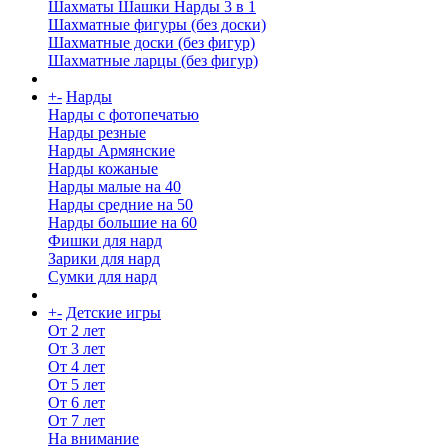
Шахматы Шашки Нарды 3 в 1
Шахматные фигуры (без доски)
Шахматные доски (без фигур)
Шахматные ларцы (без фигур)
+
-
Нарды
Нарды с фотопечатью
Нарды резные
Нарды Армянские
Нарды кожаные
Нарды малые на 40
Нарды средние на 50
Нарды большие на 60
Фишки для нард
Зарики для нард
Сумки для нард
+
-
Детские игры
От 2 лет
От 3 лет
От 4 лет
От 5 лет
От 6 лет
От 7 лет
На внимание