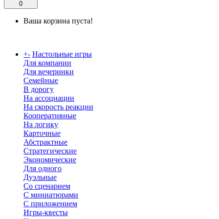
0
Ваша корзина пуста!
Каталог
+
-
Настольные игры
Для компании
Для вечеринки
Семейные
В дорогу
На ассоциации
На скорость реакции
Кооперативные
На логику
Карточные
Абстрактные
Стратегические
Экономические
Для одного
Дуэльные
Со сценарием
С миниатюрами
С приложением
Игры-квесты