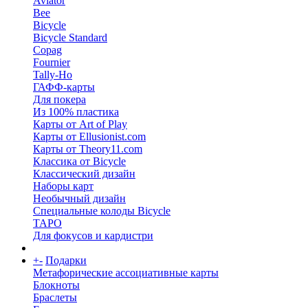
Aviator
Bee
Bicycle
Bicycle Standard
Copag
Fournier
Tally-Ho
ГАФФ-карты
Для покера
Из 100% пластика
Карты от Art of Play
Карты от Ellusionist.com
Карты от Theory11.com
Классика от Bicycle
Классический дизайн
Наборы карт
Необычный дизайн
Специальные колоды Bicycle
ТАРО
Для фокусов и кардистри
+
-
Подарки
Метафорические ассоциативные карты
Блокноты
Браслеты