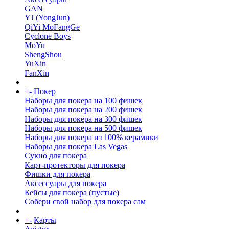
GAN
YJ (YongJun)
QiYi MoFangGe
Cyclone Boys
MoYu
ShengShou
YuXin
FanXin
+
-
Покер
Наборы для покера на 100 фишек
Наборы для покера на 200 фишек
Наборы для покера на 300 фишек
Наборы для покера на 500 фишек
Наборы для покера из 100% керамики
Наборы для покера Las Vegas
Сукно для покера
Карт-протекторы для покера
Фишки для покера
Аксессуары для покера
Кейсы для покера (пустые)
Собери свой набор для покера сам
+
-
Карты