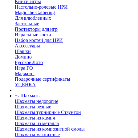
Книги-игры
Настольно-ролевые НРИ
Magic the Gathering
Для влюбленных
Застольные
Протекторы для игр
Игральные кости
Набор костей для НРИ
Аксессуары
Шашки
Домино
Русское Лото
Игра ГО
Маджонг
Подарочные сертификаты
УЦЕНКА
+
-
Шахматы
Шахматы недорогие
Шахматы резные
Шахматы турнирные Стаунтон
Шахматы из камня
Шахматы из металла
Шахматы из композитной смолы
Шахматы магнитные