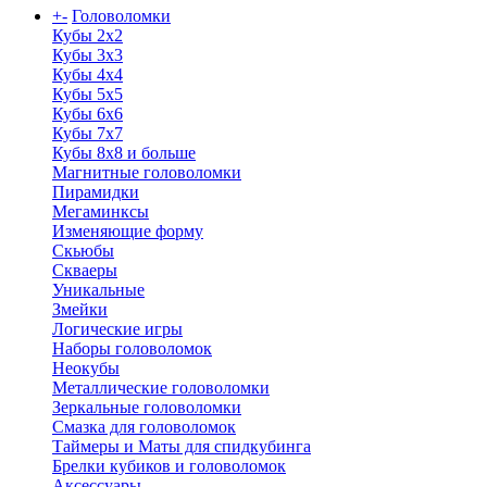
+
-
Головоломки
Кубы 2х2
Кубы 3х3
Кубы 4x4
Кубы 5х5
Кубы 6х6
Кубы 7х7
Кубы 8х8 и больше
Магнитные головоломки
Пирамидки
Мегаминксы
Изменяющие форму
Скьюбы
Скваеры
Уникальные
Змейки
Логические игры
Наборы головоломок
Неокубы
Металлические головоломки
Зеркальные головоломки
Смазка для головоломок
Таймеры и Маты для спидкубинга
Брелки кубиков и головоломок
Аксессуары