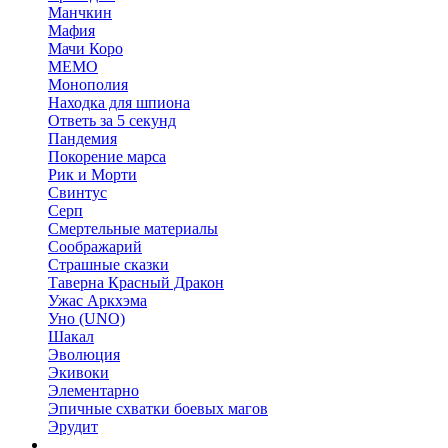
Манчкин
Мафия
Мачи Коро
МЕМО
Монополия
Находка для шпиона
Ответь за 5 секунд
Пандемия
Покорение марса
Рик и Морти
Свинтус
Серп
Смертельные материалы
Соображарий
Страшные сказки
Таверна Красный Дракон
Ужас Аркхэма
Уно (UNO)
Шакал
Эволюция
Экивоки
Элементарно
Эпичные схватки боевых магов
Эрудит