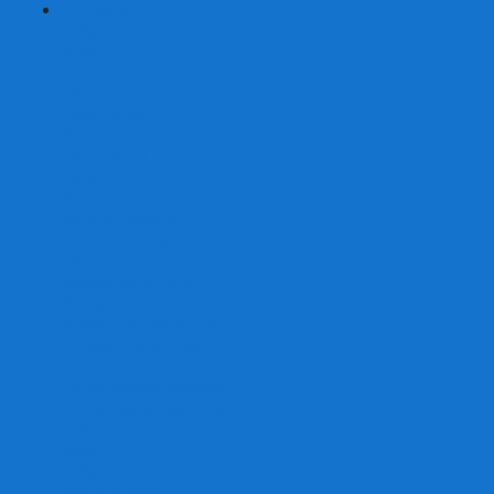
+
-
Серии
7 Чудес
Alias
Exit Квест
Fluxx
Pixel Tactics
Runebound
Small World
Азул
Активити
Башня, Дженга
Билет на поезд
Бэнг!
Взрывные котята
Воображарий
Время приключений
Гномы - вредители
Гравити фолз
Детективные истории
Детективные хроники
Диксит
Замес
Звёздные империи
Зомби в доме