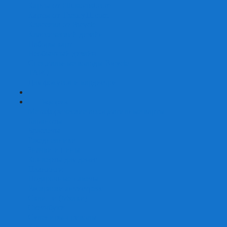
Карты от Ellusionist.com
Карты от Theory11.com
Классика от Bicycle
Классический дизайн
Наборы карт
Необычный дизайн
Специальные колоды Bicycle
ТАРО
Для фокусов и кардистри
+
-
Подарки
Метафорические ассоциативные карты
Блокноты
Браслеты
Ежедневники
Значки и пины
Конверты для денег
Планинги
Подарочные пакеты
Раскраски антистресс
Сквиши (Мялки)
Скетчбуки
Сувениры-приколы
Кружки