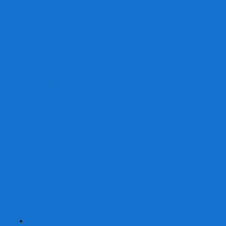
От 2 лет
От 3 лет
От 4 лет
От 5 лет
От 6 лет
От 7 лет
На внимание
Развивающие
На скорость реакции
На память
На развитие речи
Экономические
Логические
На ассоциации
Детские лото и домино
Ходилки-бродилки
Развивающие деревянные игры
Кубики историй
Наборы для опытов
Робототехника
Электронные конструкторы
Аквамозаика
Рисунки светом