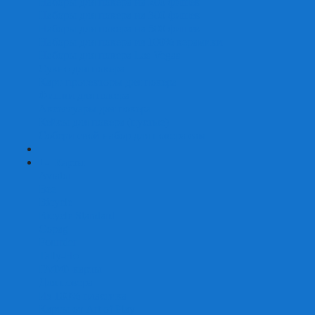
Наборы для покера на 200 фишек
Наборы для покера на 300 фишек
Наборы для покера на 500 фишек
Наборы для покера из 100% керамики
Наборы для покера Las Vegas
Сукно для покера
Карт-протекторы для покера
Фишки для покера
Аксессуары для покера
Кейсы для покера (пустые)
Собери свой набор для покера сам
+
-
Карты
Aviator
Bee
Bicycle
Bicycle Standard
Copag
Fournier
Tally-Ho
ГАФФ-карты
Для покера
Из 100% пластика
Карты от Art of Play