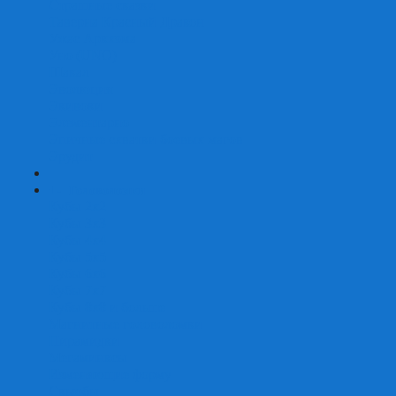
Страшные сказки
Таверна Красный Дракон
Ужас Аркхэма
Уно (UNO)
Шакал
Эволюция
Экивоки
Элементарно
Эпичные схватки боевых магов
Эрудит
+
-
Головоломки
Кубы 2х2
Кубы 3х3
Кубы 4x4
Кубы 5х5
Кубы 6х6
Кубы 7х7
Кубы 8х8 и больше
Магнитные головоломки
Пирамидки
Мегаминксы
Изменяющие форму
Скьюбы