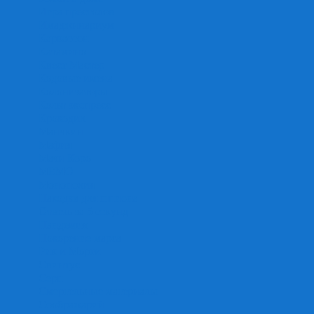
Игра престолов
Имаджинариум
Каркассон
Катамино
Квест Мастер
Кодовые имена
Колонизаторы
Кольт экспресс
Крокодил
Манчкин
Мафия
Мачи Коро
МЕМО
Монополия
Находка для шпиона
Ответь за 5 секунд
Пандемия
Покорение марса
Рик и Морти
Свинтус
Серп
Смертельные материалы
Соображарий