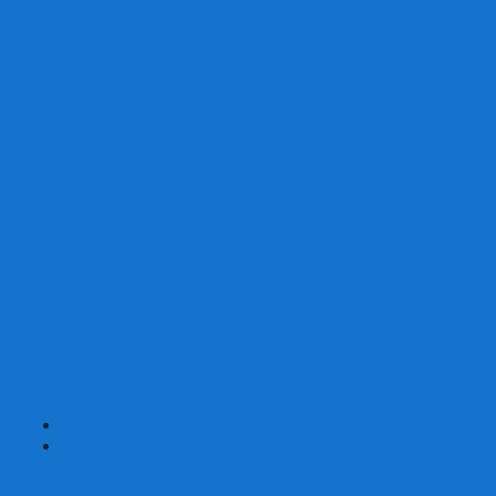
Со сценарием
С миниатюрами
С приложением
Игры-квесты
Книги-игры
Настольно-ролевые НРИ
Magic the Gathering
Для влюбленных
Застольные
Протекторы для игр
Игральные кости
Набор костей для НРИ
Аксессуары
Шашки
Домино
Русское Лото
Игра ГО
Маджонг
Подарочные сертификаты
УЦЕНКА
+
-
Шахматы
Шахматы недорогие
Шахматы резные