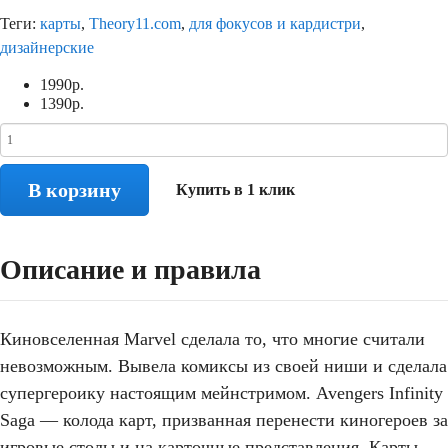
Теги:
карты
,
Theory11.com
,
для фокусов и кардистри
,
дизайнерские
1990
р.
1390
р.
В корзину
Купить в 1 клик
Описание и правила
Киновселенная Marvel сделала то, что многие считали
невозможным. Вывела комиксы из своей ниши и сделала
супергероику настоящим мейнстримом. Avengers Infinity
Saga — колода карт, призванная перенести киногероев за
игровые столы и на карточные представления. Карты