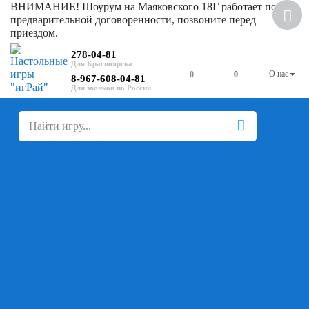
ВНИМАНИЕ! Шоурум на Маяковского 18Г работает по
Скидка
предварительной договоренности, позвоните перед
приездом.
278-04-81
О нас
0
0
8-967-608-04-81
+
-
Настольные игры
Для компании
Для вечеринки
Семейные
В дорогу
На ассоциации
На скорость реакции
Кооперативные
На логику
Карточные
Абстрактные
Стратегические
Экономические
Для одного
Дуэльные