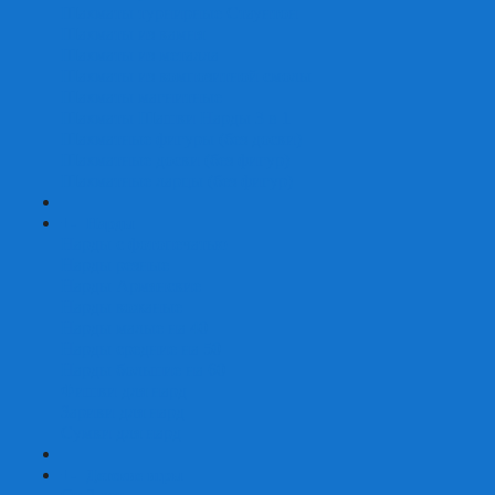
Шахматы турнирные Стаунтон
Шахматы из камня
Шахматы из металла
Шахматы из композитной смолы
Шахматы магнитные
Шахматы Шашки Нарды 3 в 1
Шахматные фигуры (без доски)
Шахматные доски (без фигур)
Шахматные ларцы (без фигур)
+
-
Нарды
Нарды с фотопечатью
Нарды резные
Нарды Армянские
Нарды кожаные
Нарды малые на 40
Нарды средние на 50
Нарды большие на 60
Фишки для нард
Зарики для нард
Сумки для нард
+
-
Детские игры