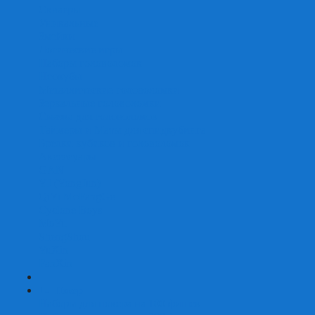
Скваеры
Уникальные
Змейки
Логические игры
Наборы головоломок
Неокубы
Металлические головоломки
Зеркальные головоломки
Смазка для головоломок
Таймеры и Маты для спидкубинга
Брелки кубиков и головоломок
Аксессуары
GAN
YJ (YongJun)
QiYi MoFangGe
Cyclone Boys
MoYu
ShengShou
YuXin
FanXin
+
-
Покер
Наборы для покера на 100 фишек