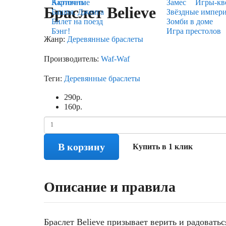
Карточные
Активити
Замес
Игры-кв
Браслет Believe
Башня, Дженга
Звёздные импер
Билет на поезд
Зомби в доме
Бэнг!
Игра престолов
Жанр:
Деревянные браслеты
Производитель:
Waf-Waf
Теги:
Деревянные браслеты
290
р.
160
р.
В корзину
Купить в 1 клик
Описание и правила
Браслет
Believe
призывает верить и радоватьс