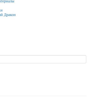
атериалы
ки
ый Дракон