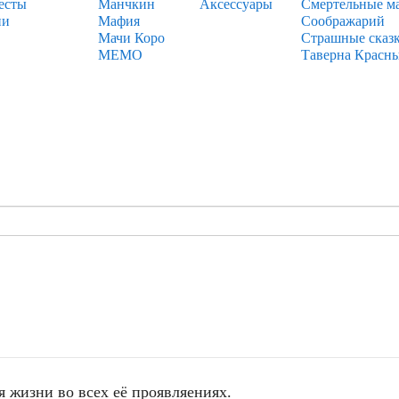
есты
Манчкин
Аксессуары
Смертельные м
ии
Мафия
Соображарий
Мачи Коро
Страшные сказ
МЕМО
Таверна Красн
я жизни во всех её проявляениях.