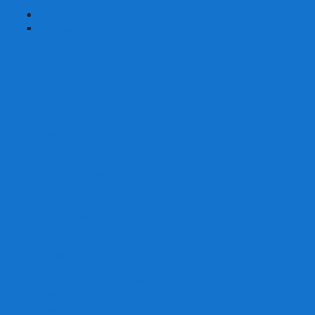
Рисунки светом
+
-
Серии
7 Чудес
Alias
Exit Квест
Fluxx
Pixel Tactics
Runebound
Small World
Азул
Активити
Башня, Дженга
Билет на поезд
Бэнг!
Взрывные котята
Воображарий
Время приключений
Гномы - вредители
Гравити фолз
Детективные истории
Детективные хроники
Диксит
Замес