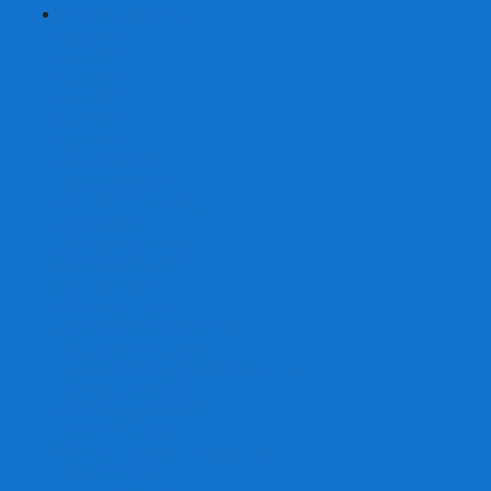
+
-
Детские игры
От 2 лет
От 3 лет
От 4 лет
От 5 лет
От 6 лет
От 7 лет
На внимание
Развивающие
На скорость реакции
На память
На развитие речи
Экономические
Логические
На ассоциации
Детские лото и домино
Ходилки-бродилки
Развивающие деревянные игры
Кубики историй
Наборы для опытов
Робототехника
Электронные конструкторы
Аквамозаика