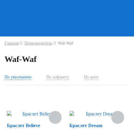
Сувениры-приколы
Кружки
Пазлы
Деревянные пазлы
3Д Пазлы
Главная
Производитель
Waf-Waf
Waf-Waf
По умолчанию
По алфавиту
По цене
Скидка
Браслет Believe
Браслет Dream