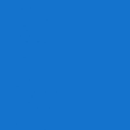
Звёздные империи
Зомби в доме
Игра престолов
Имаджинариум
Каркассон
Катамино
Квест Мастер
Кодовые имена
Колонизаторы
Кольт экспресс
Крокодил
Манчкин
Мафия
Мачи Коро
МЕМО
Монополия
Находка для шпиона
Ответь за 5 секунд
Пандемия
Покорение марса
Рик и Морти
Свинтус
Серп
Смертельные материалы