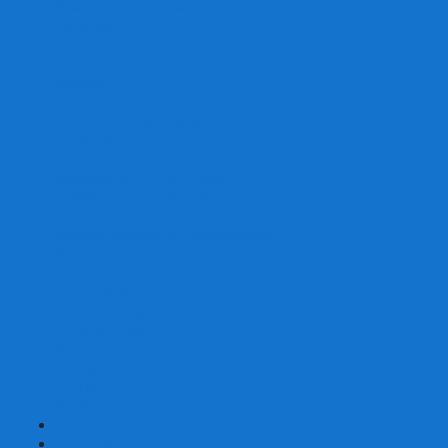
Изменяющие форму
Скьюбы
Скваеры
Уникальные
Змейки
Логические игры
Наборы головоломок
Неокубы
Металлические головоломки
Зеркальные головоломки
Смазка для головоломок
Таймеры и Маты для спидкубинга
Брелки кубиков и головоломок
Аксессуары
GAN
YJ (YongJun)
QiYi MoFangGe
Cyclone Boys
MoYu
ShengShou
YuXin
FanXin
+
-
Покер