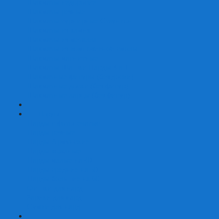
Шахматы недорогие
Шахматы резные
Шахматы турнирные Стаунтон
Шахматы из камня
Шахматы из металла
Шахматы из композитной смолы
Шахматы магнитные
Шахматы Шашки Нарды 3 в 1
Шахматные фигуры (без доски)
Шахматные доски (без фигур)
Шахматные ларцы (без фигур)
+
-
Нарды
Нарды с фотопечатью
Нарды резные
Нарды Армянские
Нарды кожаные
Нарды малые на 40
Нарды средние на 50
Нарды большие на 60
Фишки для нард
Зарики для нард
Сумки для нард