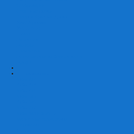
Соображарий
Страшные сказки
Таверна Красный Дракон
Ужас Аркхэма
Уно (UNO)
Шакал
Эволюция
Экивоки
Элементарно
Эпичные схватки боевых магов
Эрудит
+
-
Головоломки
Кубы 2х2
Кубы 3х3
Кубы 4x4
Кубы 5х5
Кубы 6х6
Кубы 7х7
Кубы 8х8 и больше
Магнитные головоломки
Пирамидки
Мегаминксы