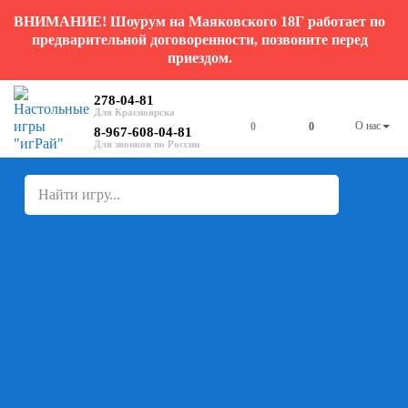
ВНИМАНИЕ! Шоурум на Маяковского 18Г работает по
предварительной договоренности, позвоните перед
приездом.
278-04-81
О нас
0
0
8-967-608-04-81
+
-
Настольные игры
Для компании
Для вечеринки
Семейные
В дорогу
На ассоциации
На скорость реакции
Кооперативные
На логику
Карточные
Абстрактные
Стратегические
Экономические
Для одного