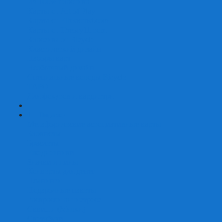
Из 100% пластика
Карты от Art of Play
Карты от Ellusionist.com
Карты от Theory11.com
Классика от Bicycle
Классический дизайн
Наборы карт
Необычный дизайн
Специальные колоды Bicycle
ТАРО
Для фокусов и кардистри
+
-
Подарки
Метафорические ассоциативные карты
Блокноты
Браслеты
Ежедневники
Значки и пины
Конверты для денег
Планинги
Подарочные пакеты
Раскраски антистресс
Сквиши (Мялки)
Скетчбуки