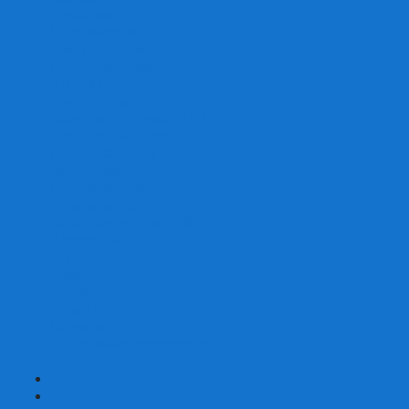
Дуэльные
Со сценарием
С миниатюрами
С приложением
Игры-квесты
Книги-игры
Настольно-ролевые НРИ
Magic the Gathering
Для влюбленных
Застольные
Протекторы для игр
Игральные кости
Набор костей для НРИ
Аксессуары
Шашки
Домино
Русское Лото
Игра ГО
Маджонг
Подарочные сертификаты
УЦЕНКА
+
-
Шахматы