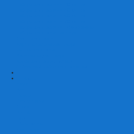
Наборы для покера на 100 фишек
Наборы для покера на 200 фишек
Наборы для покера на 300 фишек
Наборы для покера на 500 фишек
Наборы для покера из 100% керамики
Наборы для покера Las Vegas
Сукно для покера
Карт-протекторы для покера
Фишки для покера
Аксессуары для покера
Кейсы для покера (пустые)
Собери свой набор для покера сам
+
-
Карты
Aviator
Bee
Bicycle
Bicycle Standard
Copag
Fournier
Tally-Ho
ГАФФ-карты
Для покера