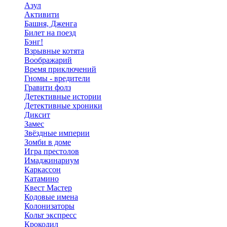
Азул
Активити
Башня, Дженга
Билет на поезд
Бэнг!
Взрывные котята
Воображарий
Время приключений
Гномы - вредители
Гравити фолз
Детективные истории
Детективные хроники
Диксит
Замес
Звёздные империи
Зомби в доме
Игра престолов
Имаджинариум
Каркассон
Катамино
Квест Мастер
Кодовые имена
Колонизаторы
Кольт экспресс
Крокодил