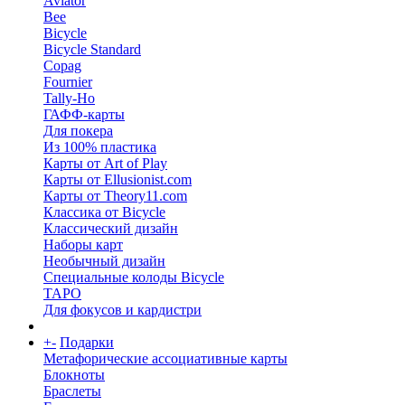
Aviator
Bee
Bicycle
Bicycle Standard
Copag
Fournier
Tally-Ho
ГАФФ-карты
Для покера
Из 100% пластика
Карты от Art of Play
Карты от Ellusionist.com
Карты от Theory11.com
Классика от Bicycle
Классический дизайн
Наборы карт
Необычный дизайн
Специальные колоды Bicycle
ТАРО
Для фокусов и кардистри
+
-
Подарки
Метафорические ассоциативные карты
Блокноты
Браслеты