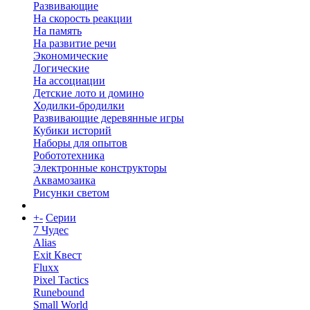
Развивающие
На скорость реакции
На память
На развитие речи
Экономические
Логические
На ассоциации
Детские лото и домино
Ходилки-бродилки
Развивающие деревянные игры
Кубики историй
Наборы для опытов
Робототехника
Электронные конструкторы
Аквамозаика
Рисунки светом
+
-
Серии
7 Чудес
Alias
Exit Квест
Fluxx
Pixel Tactics
Runebound
Small World