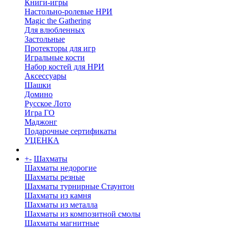
Книги-игры
Настольно-ролевые НРИ
Magic the Gathering
Для влюбленных
Застольные
Протекторы для игр
Игральные кости
Набор костей для НРИ
Аксессуары
Шашки
Домино
Русское Лото
Игра ГО
Маджонг
Подарочные сертификаты
УЦЕНКА
+
-
Шахматы
Шахматы недорогие
Шахматы резные
Шахматы турнирные Стаунтон
Шахматы из камня
Шахматы из металла
Шахматы из композитной смолы
Шахматы магнитные