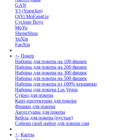
GAN
YJ (YongJun)
QiYi MoFangGe
Cyclone Boys
MoYu
ShengShou
YuXin
FanXin
+
-
Покер
Наборы для покера на 100 фишек
Наборы для покера на 200 фишек
Наборы для покера на 300 фишек
Наборы для покера на 500 фишек
Наборы для покера из 100% керамики
Наборы для покера Las Vegas
Сукно для покера
Карт-протекторы для покера
Фишки для покера
Аксессуары для покера
Кейсы для покера (пустые)
Собери свой набор для покера сам
+
-
Карты