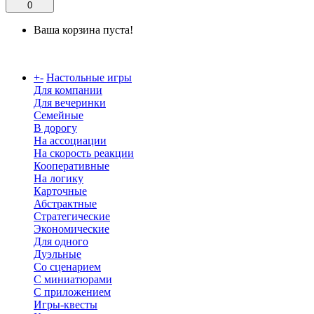
0
Ваша корзина пуста!
Каталог
+
-
Настольные игры
Для компании
Для вечеринки
Семейные
В дорогу
На ассоциации
На скорость реакции
Кооперативные
На логику
Карточные
Абстрактные
Стратегические
Экономические
Для одного
Дуэльные
Со сценарием
С миниатюрами
С приложением
Игры-квесты