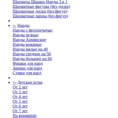
Шахматы Шашки Нарды 3 в 1
Шахматные фигуры (без доски)
Шахматные доски (без фигур)
Шахматные ларцы (без фигур)
+
-
Нарды
Нарды с фотопечатью
Нарды резные
Нарды Армянские
Нарды кожаные
Нарды малые на 40
Нарды средние на 50
Нарды большие на 60
Фишки для нард
Зарики для нард
Сумки для нард
+
-
Детские игры
От 2 лет
От 3 лет
От 4 лет
От 5 лет
От 6 лет
От 7 лет
На внимание