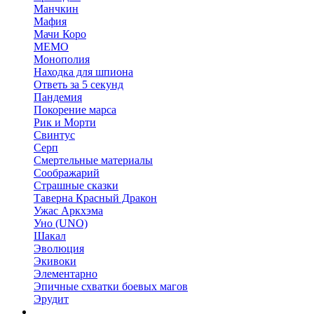
Манчкин
Мафия
Мачи Коро
МЕМО
Монополия
Находка для шпиона
Ответь за 5 секунд
Пандемия
Покорение марса
Рик и Морти
Свинтус
Серп
Смертельные материалы
Соображарий
Страшные сказки
Таверна Красный Дракон
Ужас Аркхэма
Уно (UNO)
Шакал
Эволюция
Экивоки
Элементарно
Эпичные схватки боевых магов
Эрудит