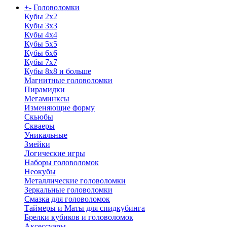
+
-
Головоломки
Кубы 2х2
Кубы 3х3
Кубы 4x4
Кубы 5х5
Кубы 6х6
Кубы 7х7
Кубы 8х8 и больше
Магнитные головоломки
Пирамидки
Мегаминксы
Изменяющие форму
Скьюбы
Скваеры
Уникальные
Змейки
Логические игры
Наборы головоломок
Неокубы
Металлические головоломки
Зеркальные головоломки
Смазка для головоломок
Таймеры и Маты для спидкубинга
Брелки кубиков и головоломок
Аксессуары