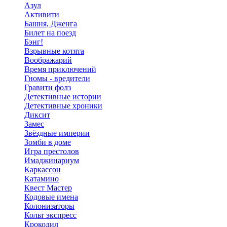
Азул
Активити
Башня, Дженга
Билет на поезд
Бэнг!
Взрывные котята
Воображарий
Время приключений
Гномы - вредители
Гравити фолз
Детективные истории
Детективные хроники
Диксит
Замес
Звёздные империи
Зомби в доме
Игра престолов
Имаджинариум
Каркассон
Катамино
Квест Мастер
Кодовые имена
Колонизаторы
Кольт экспресс
Крокодил