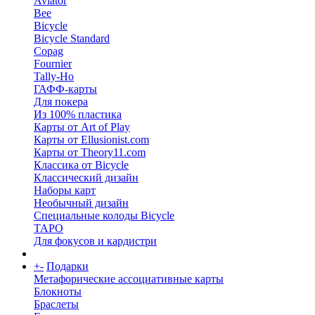
Aviator
Bee
Bicycle
Bicycle Standard
Copag
Fournier
Tally-Ho
ГАФФ-карты
Для покера
Из 100% пластика
Карты от Art of Play
Карты от Ellusionist.com
Карты от Theory11.com
Классика от Bicycle
Классический дизайн
Наборы карт
Необычный дизайн
Специальные колоды Bicycle
ТАРО
Для фокусов и кардистри
+
-
Подарки
Метафорические ассоциативные карты
Блокноты
Браслеты