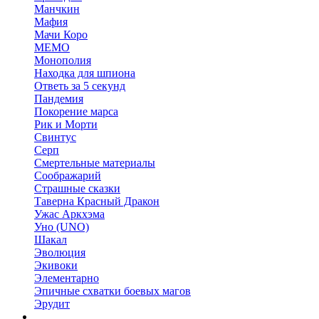
Манчкин
Мафия
Мачи Коро
МЕМО
Монополия
Находка для шпиона
Ответь за 5 секунд
Пандемия
Покорение марса
Рик и Морти
Свинтус
Серп
Смертельные материалы
Соображарий
Страшные сказки
Таверна Красный Дракон
Ужас Аркхэма
Уно (UNO)
Шакал
Эволюция
Экивоки
Элементарно
Эпичные схватки боевых магов
Эрудит