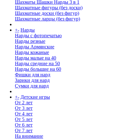
Шахматы Шашки Нарды 3 в 1
Шахматные фигуры (без доски)
Шахматные доски (без фигур)
Шахматные ларцы (без фигур)
+
-
Нарды
Нарды с фотопечатью
Нарды резные
Нарды Армянские
Нарды кожаные
Нарды малые на 40
Нарды средние на 50
Нарды большие на 60
Фишки для нард
Зарики для нард
Сумки для нард
+
-
Детские игры
От 2 лет
От 3 лет
От 4 лет
От 5 лет
От 6 лет
От 7 лет
На внимание