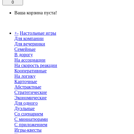
0
Ваша корзина пуста!
Каталог
+
-
Настольные игры
Для компании
Для вечеринки
Семейные
В дорогу
На ассоциации
На скорость реакции
Кооперативные
На логику
Карточные
Абстрактные
Стратегические
Экономические
Для одного
Дуэльные
Со сценарием
С миниатюрами
С приложением
Игры-квесты