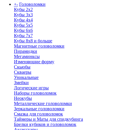
+
-
Головоломки
Кубы 2х2
Кубы 3х3
Кубы 4x4
Кубы 5х5
Кубы 6х6
Кубы 7х7
Кубы 8х8 и больше
Магнитные головоломки
Пирамидки
Мегаминксы
Изменяющие форму
Скьюбы
Скваеры
Уникальные
Змейки
Логические игры
Наборы головоломок
Неокубы
Металлические головоломки
Зеркальные головоломки
Смазка для головоломок
Таймеры и Маты для спидкубинга
Брелки кубиков и головоломок
Аксессуары