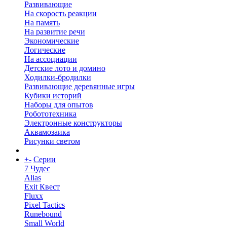
Развивающие
На скорость реакции
На память
На развитие речи
Экономические
Логические
На ассоциации
Детские лото и домино
Ходилки-бродилки
Развивающие деревянные игры
Кубики историй
Наборы для опытов
Робототехника
Электронные конструкторы
Аквамозаика
Рисунки светом
+
-
Серии
7 Чудес
Alias
Exit Квест
Fluxx
Pixel Tactics
Runebound
Small World