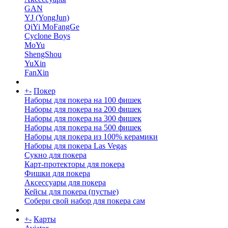
GAN
YJ (YongJun)
QiYi MoFangGe
Cyclone Boys
MoYu
ShengShou
YuXin
FanXin
+
-
Покер
Наборы для покера на 100 фишек
Наборы для покера на 200 фишек
Наборы для покера на 300 фишек
Наборы для покера на 500 фишек
Наборы для покера из 100% керамики
Наборы для покера Las Vegas
Сукно для покера
Карт-протекторы для покера
Фишки для покера
Аксессуары для покера
Кейсы для покера (пустые)
Собери свой набор для покера сам
+
-
Карты