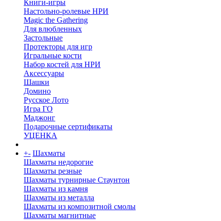
Книги-игры
Настольно-ролевые НРИ
Magic the Gathering
Для влюбленных
Застольные
Протекторы для игр
Игральные кости
Набор костей для НРИ
Аксессуары
Шашки
Домино
Русское Лото
Игра ГО
Маджонг
Подарочные сертификаты
УЦЕНКА
+
-
Шахматы
Шахматы недорогие
Шахматы резные
Шахматы турнирные Стаунтон
Шахматы из камня
Шахматы из металла
Шахматы из композитной смолы
Шахматы магнитные