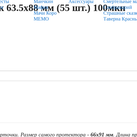
есты
Манчкин
Аксессуары
Смертельные м
 63.5х88 мм (55 шт.) 100мкн
ии
Мафия
Соображарий
Мачи Коро
Страшные сказ
МЕМО
Таверна Красн
карточки. Размер самого протектора -
66х91 мм
. Длина 