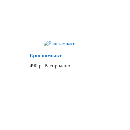
Хит
Скидка
Ёрш компакт
490
р.
Распродано