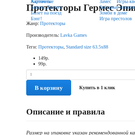
Карточные
Активити
Замес
Игры-кв
Протекторы Гермес Эпик
Башня, Дженга
Звёздные импер
Билет на поезд
Зомби в доме
Бэнг!
Игра престолов
Жанр:
Протекторы
Производитель:
Lavka Games
Теги:
Протекторы
,
Standard size 63.5х88
149
р.
99
р.
В корзину
Купить в 1 клик
Описание и правила
Размер на упаковке указан рекомендованной 