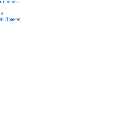
атериалы
ки
ый Дракон