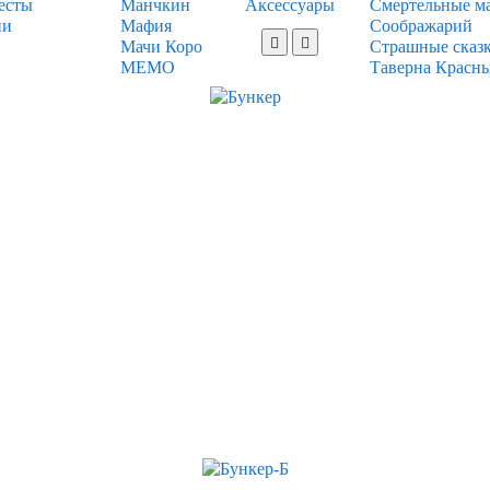
есты
Манчкин
Аксессуары
Смертельные м
ии
Мафия
Соображарий
Мачи Коро
Страшные сказ
МЕМО
Таверна Красн