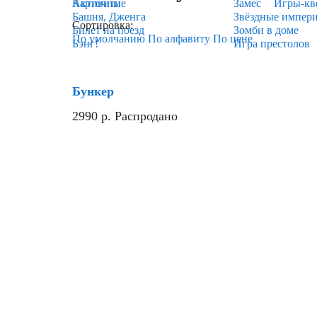
Карточные
Активити
Замес
Игры-кв
Башня, Дженга
Звёздные импер
Сортировка:
Билет на поезд
Зомби в доме
По умолчанию
По алфавиту
По цене
Бэнг!
Игра престолов
Хит
Бункер
2990
р.
Распродано
Новинка