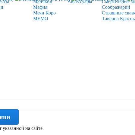
есты
Манчкин
Аксессуары
Смертельные м
ии
Мафия
Соображарий
Мачи Коро
Страшные сказ
МЕМО
Таверна Красн
ении
т указанной на сайте.