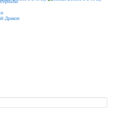
атериалы
ки
ый Дракон