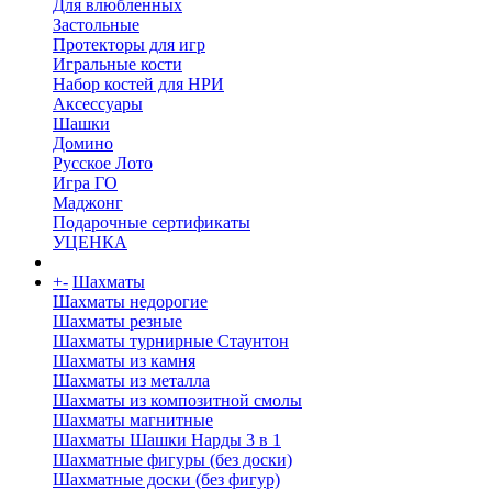
Для влюбленных
Застольные
Протекторы для игр
Игральные кости
Набор костей для НРИ
Аксессуары
Шашки
Домино
Русское Лото
Игра ГО
Маджонг
Подарочные сертификаты
УЦЕНКА
+
-
Шахматы
Шахматы недорогие
Шахматы резные
Шахматы турнирные Стаунтон
Шахматы из камня
Шахматы из металла
Шахматы из композитной смолы
Шахматы магнитные
Шахматы Шашки Нарды 3 в 1
Шахматные фигуры (без доски)
Шахматные доски (без фигур)