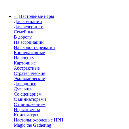
Каталог
+
-
Настольные игры
Для компании
Для вечеринки
Семейные
В дорогу
На ассоциации
На скорость реакции
Кооперативные
На логику
Карточные
Абстрактные
Стратегические
Экономические
Для одного
Дуэльные
Со сценарием
С миниатюрами
С приложением
Игры-квесты
Книги-игры
Настольно-ролевые НРИ
Magic the Gathering