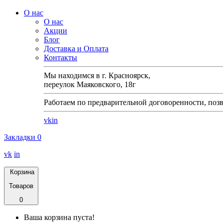
О нас
О нас
Акции
Блог
Доставка и Оплата
Контакты
Мы находимся в г. Красноярск,
переулок Маяковского, 18г
Работаем по предварительной договоренности, позв
vk
in
Закладки
0
vk
in
Корзина
Товаров
0
Ваша корзина пуста!