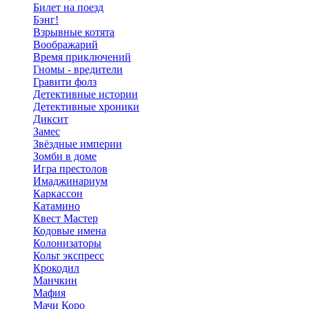
Билет на поезд
Бэнг!
Взрывные котята
Воображарий
Время приключений
Гномы - вредители
Гравити фолз
Детективные истории
Детективные хроники
Диксит
Замес
Звёздные империи
Зомби в доме
Игра престолов
Имаджинариум
Каркассон
Катамино
Квест Мастер
Кодовые имена
Колонизаторы
Кольт экспресс
Крокодил
Манчкин
Мафия
Мачи Коро