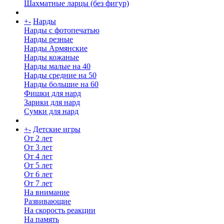
Шахматные ларцы (без фигур)
+
-
Нарды
Нарды с фотопечатью
Нарды резные
Нарды Армянские
Нарды кожаные
Нарды малые на 40
Нарды средние на 50
Нарды большие на 60
Фишки для нард
Зарики для нард
Сумки для нард
+
-
Детские игры
От 2 лет
От 3 лет
От 4 лет
От 5 лет
От 6 лет
От 7 лет
На внимание
Развивающие
На скорость реакции
На память