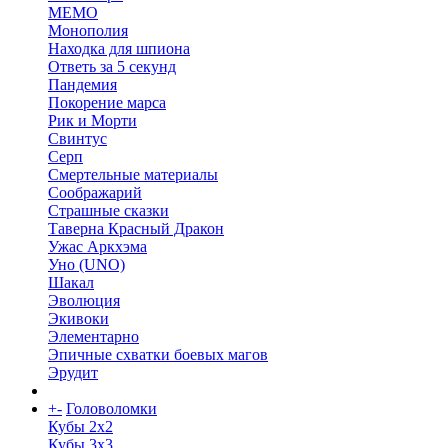
МЕМО
Монополия
Находка для шпиона
Ответь за 5 секунд
Пандемия
Покорение марса
Рик и Морти
Свинтус
Серп
Смертельные материалы
Соображарий
Страшные сказки
Таверна Красный Дракон
Ужас Аркхэма
Уно (UNO)
Шакал
Эволюция
Экивоки
Элементарно
Эпичные схватки боевых магов
Эрудит
+
-
Головоломки
Кубы 2х2
Кубы 3х3