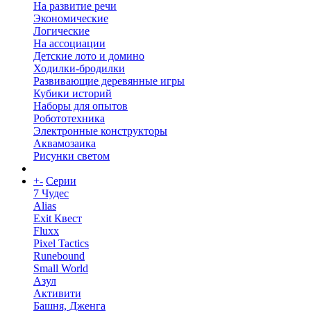
На развитие речи
Экономические
Логические
На ассоциации
Детские лото и домино
Ходилки-бродилки
Развивающие деревянные игры
Кубики историй
Наборы для опытов
Робототехника
Электронные конструкторы
Аквамозаика
Рисунки светом
+
-
Серии
7 Чудес
Alias
Exit Квест
Fluxx
Pixel Tactics
Runebound
Small World
Азул
Активити
Башня, Дженга