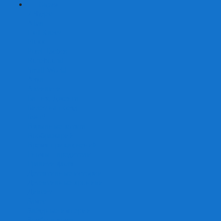
+
-
Серии
7 Чудес
Alias
Exit Квест
Fluxx
Pixel Tactics
Runebound
Small World
Азул
Активити
Башня, Дженга
Билет на поезд
Бэнг!
Взрывные котята
Воображарий
Время приключений
Гномы - вредители
Гравити фолз
Детективные истории
Детективные хроники
Диксит
Замес
Звёздные империи
Зомби в доме