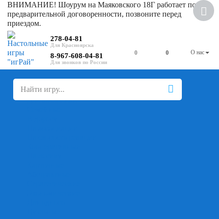
ВНИМАНИЕ! Шоурум на Маяковского 18Г работает по
Скидка
предварительной договоренности, позвоните перед
приездом.
278-04-81
О нас
0
0
8-967-608-04-81
+
-
Настольные игры
Для компании
Для вечеринки
Семейные
В дорогу
На ассоциации
На скорость реакции
Кооперативные
На логику
Карточные
Абстрактные
Стратегические
Экономические
Для одного
Дуэльные