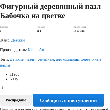
Фигурный деревянный пазл
Бабочка на цветке
Возраст
Игроков
Время игры
8+
от 1
от 10 мин.
Жанр:
Детские
Производитель:
Kiddie Art
Теги:
Детские
,
пазлы
,
семейные
,
для компании
,
деревянные
пазлы
1190
р.
590
р.
Сообщить о поступлении
Распродано
Цена на товар при поступлении может отличаться от указанной