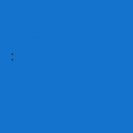
Карты от Ellusionist.com
Карты от Theory11.com
Классика от Bicycle
Классический дизайн
Наборы карт
Необычный дизайн
Специальные колоды Bicycle
ТАРО
Для фокусов и кардистри
+
-
Подарки
Метафорические ассоциативные карты
Блокноты
Браслеты
Ежедневники
Значки и пины
Конверты для денег
Планинги
Подарочные пакеты
Раскраски антистресс
Сквиши (Мялки)
Скетчбуки
Сувениры-приколы
Кружки