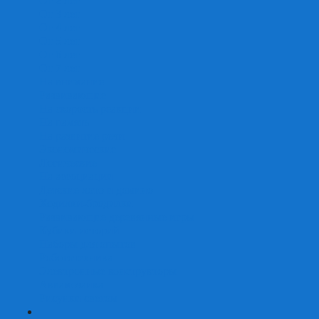
От 2 лет
От 3 лет
От 4 лет
От 5 лет
От 6 лет
От 7 лет
На внимание
Развивающие
На скорость реакции
На память
На развитие речи
Экономические
Логические
На ассоциации
Детские лото и домино
Ходилки-бродилки
Развивающие деревянные игры
Кубики историй
Наборы для опытов
Робототехника
Электронные конструкторы
Аквамозаика
Рисунки светом