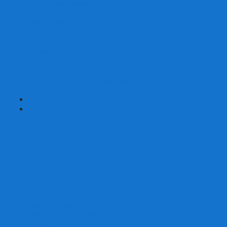
Страшные сказки
Таверна Красный Дракон
Ужас Аркхэма
Уно (UNO)
Шакал
Эволюция
Экивоки
Элементарно
Эпичные схватки боевых магов
Эрудит
+
-
Головоломки
Кубы 2х2
Кубы 3х3
Кубы 4x4
Кубы 5х5
Кубы 6х6
Кубы 7х7
Кубы 8х8 и больше
Магнитные головоломки
Пирамидки
Мегаминксы
Изменяющие форму
Скьюбы