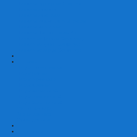
Шахматы турнирные Стаунтон
Шахматы из камня
Шахматы из металла
Шахматы из композитной смолы
Шахматы магнитные
Шахматы Шашки Нарды 3 в 1
Шахматные фигуры (без доски)
Шахматные доски (без фигур)
Шахматные ларцы (без фигур)
+
-
Нарды
Нарды с фотопечатью
Нарды резные
Нарды Армянские
Нарды кожаные
Нарды малые на 40
Нарды средние на 50
Нарды большие на 60
Фишки для нард
Зарики для нард
Сумки для нард
+
-
Детские игры