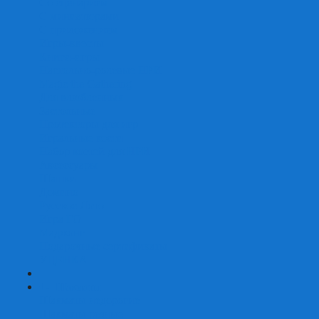
Со сценарием
С миниатюрами
С приложением
Игры-квесты
Книги-игры
Настольно-ролевые НРИ
Magic the Gathering
Для влюбленных
Застольные
Протекторы для игр
Игральные кости
Набор костей для НРИ
Аксессуары
Шашки
Домино
Русское Лото
Игра ГО
Маджонг
Подарочные сертификаты
УЦЕНКА
+
-
Шахматы
Шахматы недорогие
Шахматы резные