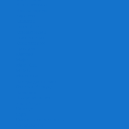
Игра престолов
Имаджинариум
Каркассон
Катамино
Квест Мастер
Кодовые имена
Колонизаторы
Кольт экспресс
Крокодил
Манчкин
Мафия
Мачи Коро
МЕМО
Монополия
Находка для шпиона
Ответь за 5 секунд
Пандемия
Покорение марса
Рик и Морти
Свинтус
Серп
Смертельные материалы
Соображарий