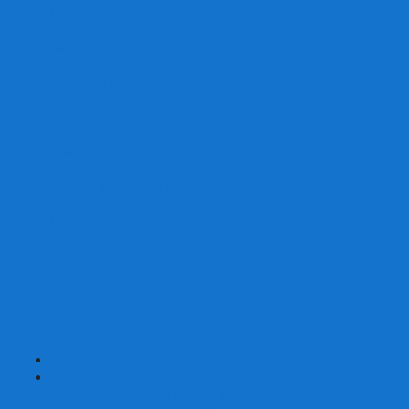
Скваеры
Уникальные
Змейки
Логические игры
Наборы головоломок
Неокубы
Металлические головоломки
Зеркальные головоломки
Смазка для головоломок
Таймеры и Маты для спидкубинга
Брелки кубиков и головоломок
Аксессуары
GAN
YJ (YongJun)
QiYi MoFangGe
Cyclone Boys
MoYu
ShengShou
YuXin
FanXin
+
-
Покер
Наборы для покера на 100 фишек