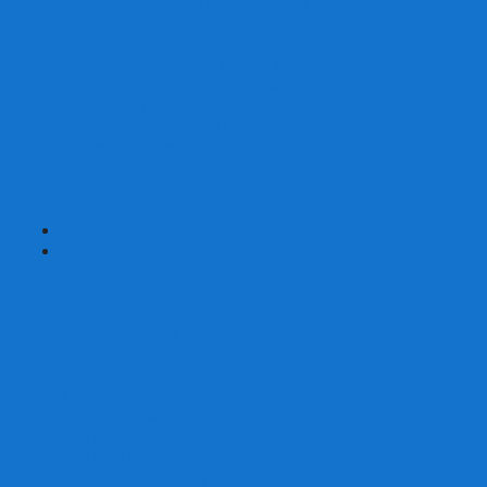
Наборы для покера на 200 фишек
Наборы для покера на 300 фишек
Наборы для покера на 500 фишек
Наборы для покера из 100% керамики
Наборы для покера Las Vegas
Сукно для покера
Карт-протекторы для покера
Фишки для покера
Аксессуары для покера
Кейсы для покера (пустые)
Собери свой набор для покера сам
+
-
Карты
Aviator
Bee
Bicycle
Bicycle Standard
Copag
Fournier
Tally-Ho
ГАФФ-карты
Для покера
Из 100% пластика
Карты от Art of Play