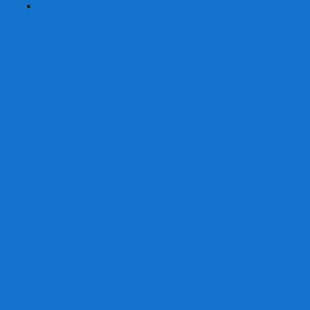
+
-
Серии
7 Чудес
Alias
Exit Квест
Fluxx
Pixel Tactics
Runebound
Small World
Азул
Активити
Башня, Дженга
Билет на поезд
Бэнг!
Взрывные котята
Воображарий
Время приключений
Гномы - вредители
Гравити фолз
Детективные истории
Детективные хроники
Диксит
Замес
Звёздные империи
Зомби в доме