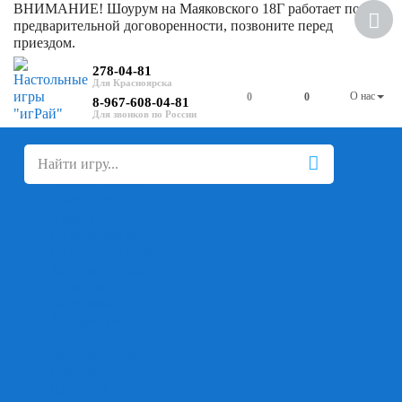
ВНИМАНИЕ! Шоурум на Маяковского 18Г работает по
Скидка
предварительной договоренности, позвоните перед
приездом.
278-04-81
О нас
0
0
8-967-608-04-81
+
-
Настольные игры
Для компании
Для вечеринки
Семейные
В дорогу
На ассоциации
На скорость реакции
Кооперативные
На логику
Карточные
Абстрактные
Стратегические
Экономические
Для одного
Дуэльные