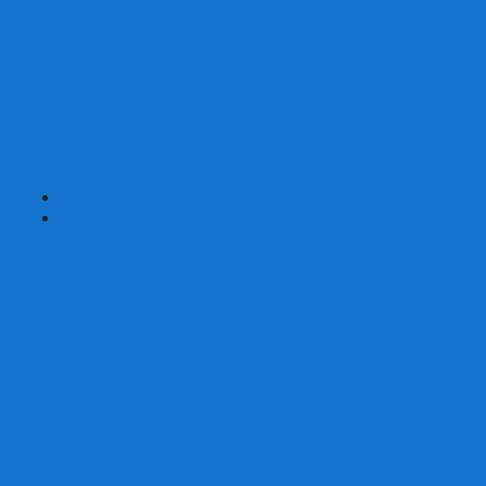
Карты от Ellusionist.com
Карты от Theory11.com
Классика от Bicycle
Классический дизайн
Наборы карт
Необычный дизайн
Специальные колоды Bicycle
ТАРО
Для фокусов и кардистри
+
-
Подарки
Метафорические ассоциативные карты
Блокноты
Браслеты
Ежедневники
Значки и пины
Конверты для денег
Планинги
Подарочные пакеты
Раскраски антистресс
Сквиши (Мялки)
Скетчбуки
Сувениры-приколы
Кружки