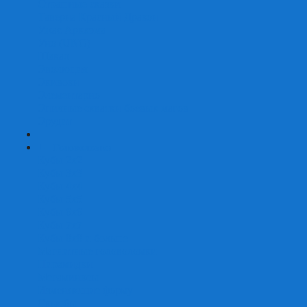
Страшные сказки
Таверна Красный Дракон
Ужас Аркхэма
Уно (UNO)
Шакал
Эволюция
Экивоки
Элементарно
Эпичные схватки боевых магов
Эрудит
+
-
Головоломки
Кубы 2х2
Кубы 3х3
Кубы 4x4
Кубы 5х5
Кубы 6х6
Кубы 7х7
Кубы 8х8 и больше
Магнитные головоломки
Пирамидки
Мегаминксы
Изменяющие форму
Скьюбы