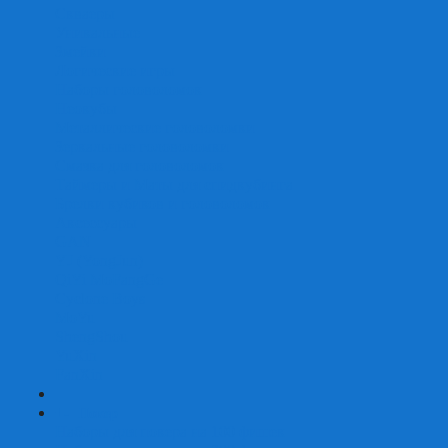
Скваеры
Уникальные
Змейки
Логические игры
Наборы головоломок
Неокубы
Металлические головоломки
Зеркальные головоломки
Смазка для головоломок
Таймеры и Маты для спидкубинга
Брелки кубиков и головоломок
Аксессуары
GAN
YJ (YongJun)
QiYi MoFangGe
Cyclone Boys
MoYu
ShengShou
YuXin
FanXin
+
-
Покер
Наборы для покера на 100 фишек