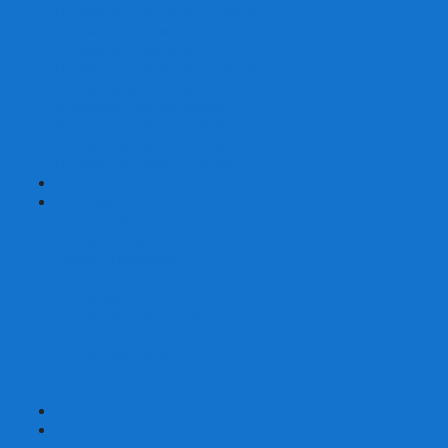
Шахматы турнирные Стаунтон
Шахматы из камня
Шахматы из металла
Шахматы из композитной смолы
Шахматы магнитные
Шахматы Шашки Нарды 3 в 1
Шахматные фигуры (без доски)
Шахматные доски (без фигур)
Шахматные ларцы (без фигур)
+
-
Нарды
Нарды с фотопечатью
Нарды резные
Нарды Армянские
Нарды кожаные
Нарды малые на 40
Нарды средние на 50
Нарды большие на 60
Фишки для нард
Зарики для нард
Сумки для нард
+
-
Детские игры