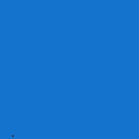
От 2 лет
От 3 лет
От 4 лет
От 5 лет
От 6 лет
От 7 лет
На внимание
Развивающие
На скорость реакции
На память
На развитие речи
Экономические
Логические
На ассоциации
Детские лото и домино
Ходилки-бродилки
Развивающие деревянные игры
Кубики историй
Наборы для опытов
Робототехника
Электронные конструкторы
Аквамозаика
Рисунки светом