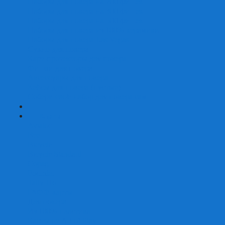
Наборы для покера на 200 фишек
Наборы для покера на 300 фишек
Наборы для покера на 500 фишек
Наборы для покера из 100% керамики
Наборы для покера Las Vegas
Сукно для покера
Карт-протекторы для покера
Фишки для покера
Аксессуары для покера
Кейсы для покера (пустые)
Собери свой набор для покера сам
+
-
Карты
Aviator
Bee
Bicycle
Bicycle Standard
Copag
Fournier
Tally-Ho
ГАФФ-карты
Для покера
Из 100% пластика
Карты от Art of Play