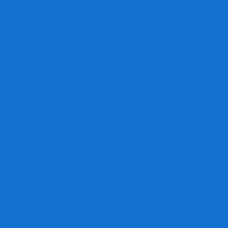
Игра престолов
Имаджинариум
Каркассон
Катамино
Квест Мастер
Кодовые имена
Колонизаторы
Кольт экспресс
Крокодил
Манчкин
Мафия
Мачи Коро
МЕМО
Монополия
Находка для шпиона
Ответь за 5 секунд
Пандемия
Покорение марса
Рик и Морти
Свинтус
Серп
Смертельные материалы
Соображарий