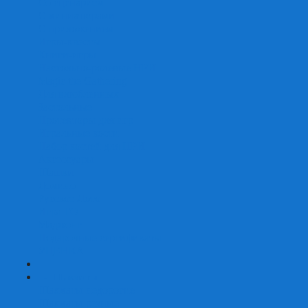
Со сценарием
С миниатюрами
С приложением
Игры-квесты
Книги-игры
Настольно-ролевые НРИ
Magic the Gathering
Для влюбленных
Застольные
Протекторы для игр
Игральные кости
Набор костей для НРИ
Аксессуары
Шашки
Домино
Русское Лото
Игра ГО
Маджонг
Подарочные сертификаты
УЦЕНКА
+
-
Шахматы
Шахматы недорогие
Шахматы резные