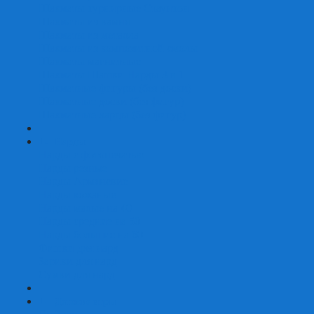
Шахматы турнирные Стаунтон
Шахматы из камня
Шахматы из металла
Шахматы из композитной смолы
Шахматы магнитные
Шахматы Шашки Нарды 3 в 1
Шахматные фигуры (без доски)
Шахматные доски (без фигур)
Шахматные ларцы (без фигур)
+
-
Нарды
Нарды с фотопечатью
Нарды резные
Нарды Армянские
Нарды кожаные
Нарды малые на 40
Нарды средние на 50
Нарды большие на 60
Фишки для нард
Зарики для нард
Сумки для нард
+
-
Детские игры