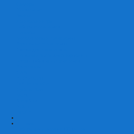
Скваеры
Уникальные
Змейки
Логические игры
Наборы головоломок
Неокубы
Металлические головоломки
Зеркальные головоломки
Смазка для головоломок
Таймеры и Маты для спидкубинга
Брелки кубиков и головоломок
Аксессуары
GAN
YJ (YongJun)
QiYi MoFangGe
Cyclone Boys
MoYu
ShengShou
YuXin
FanXin
+
-
Покер
Наборы для покера на 100 фишек