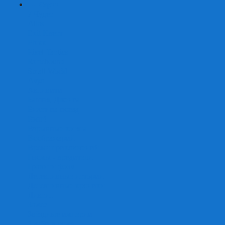
+
-
Серии
7 Чудес
Alias
Exit Квест
Fluxx
Pixel Tactics
Runebound
Small World
Азул
Активити
Башня, Дженга
Билет на поезд
Бэнг!
Взрывные котята
Воображарий
Время приключений
Гномы - вредители
Гравити фолз
Детективные истории
Детективные хроники
Диксит
Замес
Звёздные империи
Зомби в доме