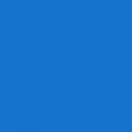
Игра престолов
Имаджинариум
Каркассон
Катамино
Квест Мастер
Кодовые имена
Колонизаторы
Кольт экспресс
Крокодил
Манчкин
Мафия
Мачи Коро
МЕМО
Монополия
Находка для шпиона
Ответь за 5 секунд
Пандемия
Покорение марса
Рик и Морти
Свинтус
Серп
Смертельные материалы
Соображарий