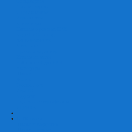
Со сценарием
С миниатюрами
С приложением
Игры-квесты
Книги-игры
Настольно-ролевые НРИ
Magic the Gathering
Для влюбленных
Застольные
Протекторы для игр
Игральные кости
Набор костей для НРИ
Аксессуары
Шашки
Домино
Русское Лото
Игра ГО
Маджонг
Подарочные сертификаты
УЦЕНКА
+
-
Шахматы
Шахматы недорогие
Шахматы резные