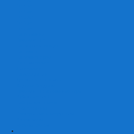
От 2 лет
От 3 лет
От 4 лет
От 5 лет
От 6 лет
От 7 лет
На внимание
Развивающие
На скорость реакции
На память
На развитие речи
Экономические
Логические
На ассоциации
Детские лото и домино
Ходилки-бродилки
Развивающие деревянные игры
Кубики историй
Наборы для опытов
Робототехника
Электронные конструкторы
Аквамозаика
Рисунки светом