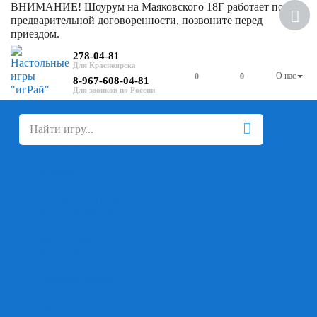
ВНИМАНИЕ! Шоурум на Маяковского 18Г работает по
предварительной договоренности, позвоните перед
приездом.
278-04-81
О нас
0
0
8-967-608-04-81
+
-
Настольные игры
Для компании
Для вечеринки
Семейные
В дорогу
На ассоциации
На скорость реакции
Кооперативные
На логику
Карточные
Абстрактные
Стратегические
Экономические
Для одного
Дуэльные