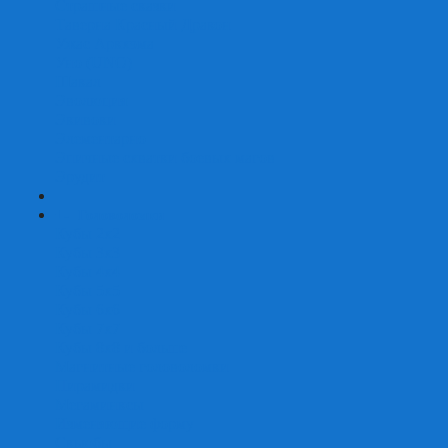
Страшные сказки
Таверна Красный Дракон
Ужас Аркхэма
Уно (UNO)
Шакал
Эволюция
Экивоки
Элементарно
Эпичные схватки боевых магов
Эрудит
+
-
Головоломки
Кубы 2х2
Кубы 3х3
Кубы 4x4
Кубы 5х5
Кубы 6х6
Кубы 7х7
Кубы 8х8 и больше
Магнитные головоломки
Пирамидки
Мегаминксы
Изменяющие форму
Скьюбы