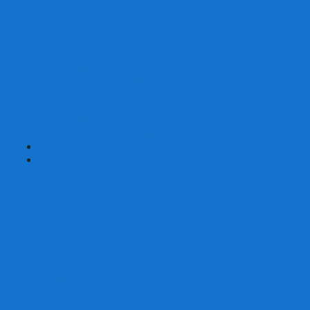
Наборы для покера на 200 фишек
Наборы для покера на 300 фишек
Наборы для покера на 500 фишек
Наборы для покера из 100% керамики
Наборы для покера Las Vegas
Сукно для покера
Карт-протекторы для покера
Фишки для покера
Аксессуары для покера
Кейсы для покера (пустые)
Собери свой набор для покера сам
+
-
Карты
Aviator
Bee
Bicycle
Bicycle Standard
Copag
Fournier
Tally-Ho
ГАФФ-карты
Для покера
Из 100% пластика
Карты от Art of Play