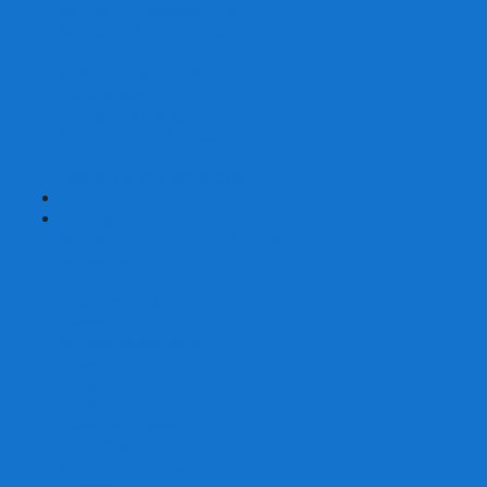
Карты от Ellusionist.com
Карты от Theory11.com
Классика от Bicycle
Классический дизайн
Наборы карт
Необычный дизайн
Специальные колоды Bicycle
ТАРО
Для фокусов и кардистри
+
-
Подарки
Метафорические ассоциативные карты
Блокноты
Браслеты
Ежедневники
Значки и пины
Конверты для денег
Планинги
Подарочные пакеты
Раскраски антистресс
Сквиши (Мялки)
Скетчбуки
Сувениры-приколы
Кружки