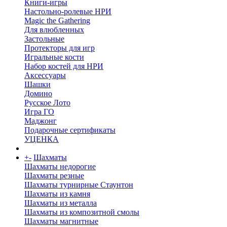
Книги-игры
Настольно-ролевые НРИ
Magic the Gathering
Для влюбленных
Застольные
Протекторы для игр
Игральные кости
Набор костей для НРИ
Аксессуары
Шашки
Домино
Русское Лото
Игра ГО
Маджонг
Подарочные сертификаты
УЦЕНКА
+
-
Шахматы
Шахматы недорогие
Шахматы резные
Шахматы турнирные Стаунтон
Шахматы из камня
Шахматы из металла
Шахматы из композитной смолы
Шахматы магнитные