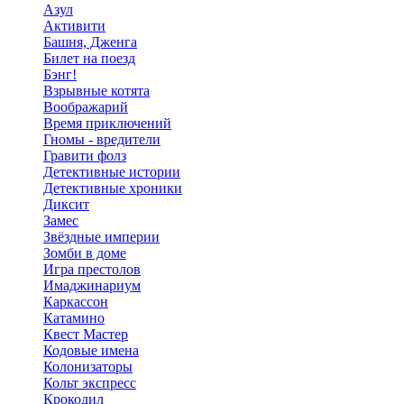
Азул
Активити
Башня, Дженга
Билет на поезд
Бэнг!
Взрывные котята
Воображарий
Время приключений
Гномы - вредители
Гравити фолз
Детективные истории
Детективные хроники
Диксит
Замес
Звёздные империи
Зомби в доме
Игра престолов
Имаджинариум
Каркассон
Катамино
Квест Мастер
Кодовые имена
Колонизаторы
Кольт экспресс
Крокодил