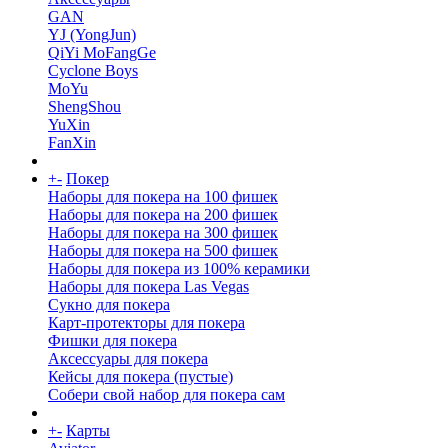
GAN
YJ (YongJun)
QiYi MoFangGe
Cyclone Boys
MoYu
ShengShou
YuXin
FanXin
+
-
Покер
Наборы для покера на 100 фишек
Наборы для покера на 200 фишек
Наборы для покера на 300 фишек
Наборы для покера на 500 фишек
Наборы для покера из 100% керамики
Наборы для покера Las Vegas
Сукно для покера
Карт-протекторы для покера
Фишки для покера
Аксессуары для покера
Кейсы для покера (пустые)
Собери свой набор для покера сам
+
-
Карты