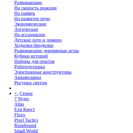
Развивающие
На скорость реакции
На память
На развитие речи
Экономические
Логические
На ассоциации
Детские лото и домино
Ходилки-бродилки
Развивающие деревянные игры
Кубики историй
Наборы для опытов
Робототехника
Электронные конструкторы
Аквамозаика
Рисунки светом
+
-
Серии
7 Чудес
Alias
Exit Квест
Fluxx
Pixel Tactics
Runebound
Small World