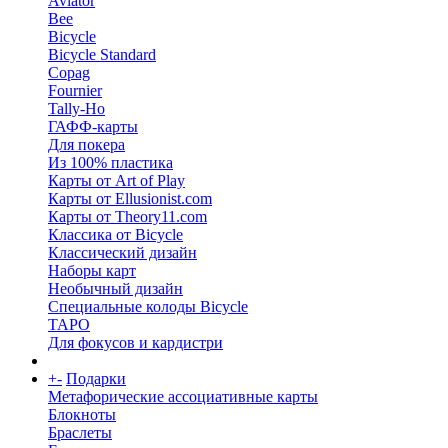
Aviator
Bee
Bicycle
Bicycle Standard
Copag
Fournier
Tally-Ho
ГАФФ-карты
Для покера
Из 100% пластика
Карты от Art of Play
Карты от Ellusionist.com
Карты от Theory11.com
Классика от Bicycle
Классический дизайн
Наборы карт
Необычный дизайн
Специальные колоды Bicycle
ТАРО
Для фокусов и кардистри
+
-
Подарки
Метафорические ассоциативные карты
Блокноты
Браслеты