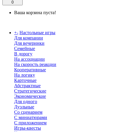
0
Ваша корзина пуста!
Каталог
+
-
Настольные игры
Для компании
Для вечеринки
Семейные
В дорогу
На ассоциации
На скорость реакции
Кооперативные
На логику
Карточные
Абстрактные
Стратегические
Экономические
Для одного
Дуэльные
Со сценарием
С миниатюрами
С приложением
Игры-квесты