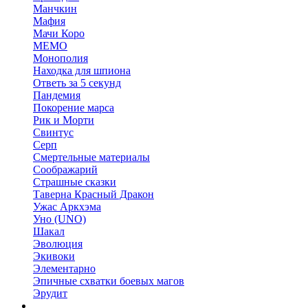
Манчкин
Мафия
Мачи Коро
МЕМО
Монополия
Находка для шпиона
Ответь за 5 секунд
Пандемия
Покорение марса
Рик и Морти
Свинтус
Серп
Смертельные материалы
Соображарий
Страшные сказки
Таверна Красный Дракон
Ужас Аркхэма
Уно (UNO)
Шакал
Эволюция
Экивоки
Элементарно
Эпичные схватки боевых магов
Эрудит