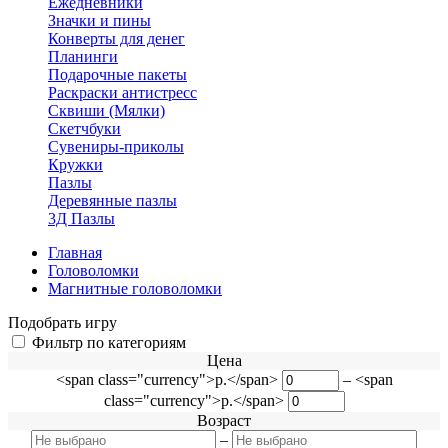
Ежедневники
Значки и пины
Конверты для денег
Планинги
Подарочные пакеты
Раскраски антистресс
Сквиши (Мялки)
Скетчбуки
Сувениры-приколы
Кружки
Пазлы
Деревянные пазлы
3Д Пазлы
Главная
Головоломки
Магнитные головоломки
Подобрать игру
Фильтр по категориям
Цена
<span class="currency">р.</span>
–
<span
class="currency">р.</span>
Возраст
–