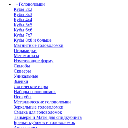
+
-
Головоломки
Кубы 2х2
Кубы 3х3
Кубы 4x4
Кубы 5х5
Кубы 6х6
Кубы 7х7
Кубы 8х8 и больше
Магнитные головоломки
Пирамидки
Мегаминксы
Изменяющие форму
Скьюбы
Скваеры
Уникальные
Змейки
Логические игры
Наборы головоломок
Неокубы
Металлические головоломки
Зеркальные головоломки
Смазка для головоломок
Таймеры и Маты для спидкубинга
Брелки кубиков и головоломок
Аксессуары