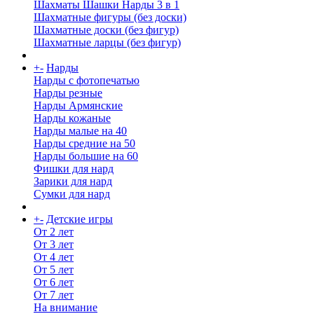
Шахматы Шашки Нарды 3 в 1
Шахматные фигуры (без доски)
Шахматные доски (без фигур)
Шахматные ларцы (без фигур)
+
-
Нарды
Нарды с фотопечатью
Нарды резные
Нарды Армянские
Нарды кожаные
Нарды малые на 40
Нарды средние на 50
Нарды большие на 60
Фишки для нард
Зарики для нард
Сумки для нард
+
-
Детские игры
От 2 лет
От 3 лет
От 4 лет
От 5 лет
От 6 лет
От 7 лет
На внимание