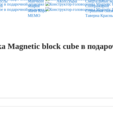
есты
Манчкин
Аксессуары
Смертельные м
ии
Мафия
Соображарий
Мачи Коро
Страшные сказ
МЕМО
Таверна Красн
 Magnetic block cube в подар