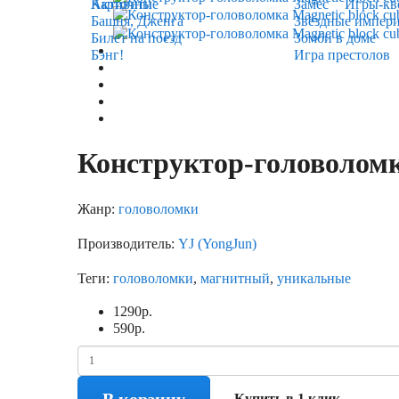
Карточные
Активити
Замес
Игры-кв
Башня, Дженга
Звёздные импер
Билет на поезд
Зомби в доме
Бэнг!
Игра престолов
Конструктор-головоломка
Жанр:
головоломки
Производитель:
YJ (YongJun)
Теги:
головоломки
,
магнитный
,
уникальные
1290
р.
590
р.
Купить в 1 клик