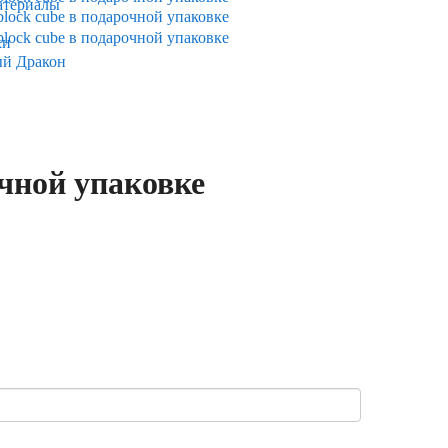
атериалы
ки
ый Дракон
очной упаковке