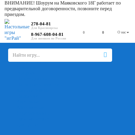
ВНИМАНИЕ! Шоурум на Маяковского 18Г работает по
предварительной договоренности, позвоните перед
приездом.
278-04-81
О нас
0
0
8-967-608-04-81
+
-
Настольные игры
Для компании
Для вечеринки
Семейные
В дорогу
На ассоциации
На скорость реакции
Кооперативные
На логику
Карточные
Абстрактные
Стратегические
Экономические
Для одного
Дуэльные