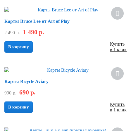
Новинка
Скидка
Карты Bruce Lee от Art of Play
1 490
р.
2 490
р.
Купить
В корзину
в 1 клик
Скидка
Карты Bicycle Aviary
690
р.
990
р.
Купить
В корзину
в 1 клик
Скидка