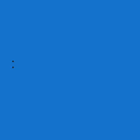
Страшные сказки
Таверна Красный Дракон
Ужас Аркхэма
Уно (UNO)
Шакал
Эволюция
Экивоки
Элементарно
Эпичные схватки боевых магов
Эрудит
+
-
Головоломки
Кубы 2х2
Кубы 3х3
Кубы 4x4
Кубы 5х5
Кубы 6х6
Кубы 7х7
Кубы 8х8 и больше
Магнитные головоломки
Пирамидки
Мегаминксы
Изменяющие форму
Скьюбы