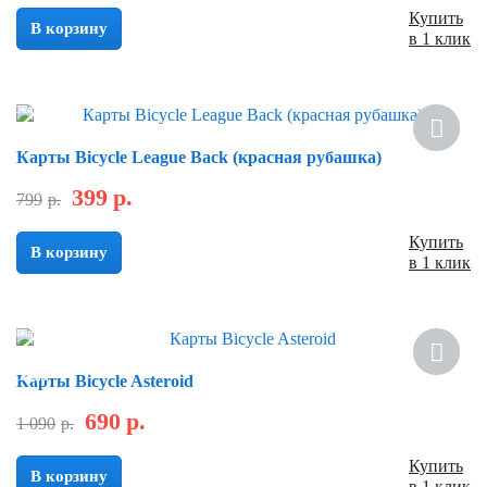
Купить
В корзину
в 1 клик
Скидка
Карты Bicycle League Back (красная рубашка)
399
р.
799
р.
Купить
В корзину
в 1 клик
Новинка
Скидка
Карты Bicycle Asteroid
690
р.
1 090
р.
Купить
В корзину
в 1 клик