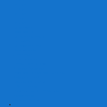
От 2 лет
От 3 лет
От 4 лет
От 5 лет
От 6 лет
От 7 лет
На внимание
Развивающие
На скорость реакции
На память
На развитие речи
Экономические
Логические
На ассоциации
Детские лото и домино
Ходилки-бродилки
Развивающие деревянные игры
Кубики историй
Наборы для опытов
Робототехника
Электронные конструкторы
Аквамозаика
Рисунки светом