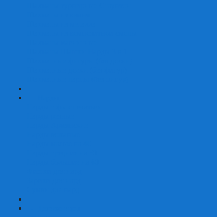
Шахматы турнирные Стаунтон
Шахматы из камня
Шахматы из металла
Шахматы из композитной смолы
Шахматы магнитные
Шахматы Шашки Нарды 3 в 1
Шахматные фигуры (без доски)
Шахматные доски (без фигур)
Шахматные ларцы (без фигур)
+
-
Нарды
Нарды с фотопечатью
Нарды резные
Нарды Армянские
Нарды кожаные
Нарды малые на 40
Нарды средние на 50
Нарды большие на 60
Фишки для нард
Зарики для нард
Сумки для нард
+
-
Детские игры