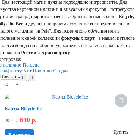
ля настоящей магии нужны подходящие ингредиенты. Для
скусства карточной иллюзии и визуальных фокусов - потребуютс
арты экстраординарного качества. Оригинальные колоды
Bicycle,
lly-Ho, Bee
и других в широком ассортименте представлены в
талоге магазина “игРай”. Для первичного обучения или в
ополнение к своей коллекции
фокусных карт
- в нашем каталоге
йдется колода на любой вкус, кошелёк и уровень навыка. Есть
оставка по
России
и
Красноярску
.
ортировка:
о наличию
По цене
о алфавиту
Хит
Новинки
Скидка
Показать:
Скидка
Карты Bicycle Ice
690
р.
990
р.
Купить
В корзину