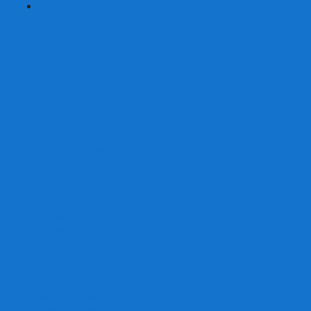
+
-
Серии
7 Чудес
Alias
Exit Квест
Fluxx
Pixel Tactics
Runebound
Small World
Азул
Активити
Башня, Дженга
Билет на поезд
Бэнг!
Взрывные котята
Воображарий
Время приключений
Гномы - вредители
Гравити фолз
Детективные истории
Детективные хроники
Диксит
Замес
Звёздные империи
Зомби в доме