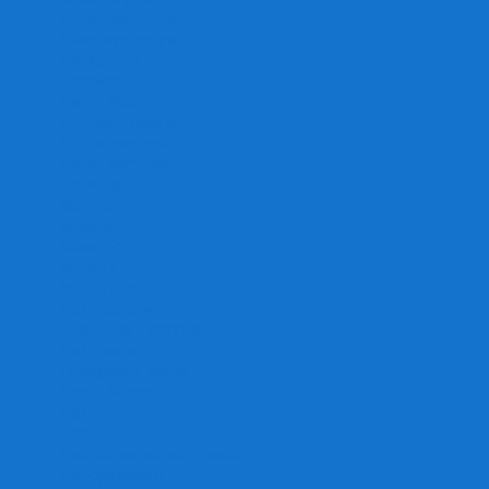
Игра престолов
Имаджинариум
Каркассон
Катамино
Квест Мастер
Кодовые имена
Колонизаторы
Кольт экспресс
Крокодил
Манчкин
Мафия
Мачи Коро
МЕМО
Монополия
Находка для шпиона
Ответь за 5 секунд
Пандемия
Покорение марса
Рик и Морти
Свинтус
Серп
Смертельные материалы
Соображарий