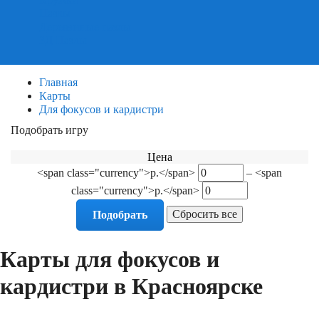
Пазлы
Деревянные пазлы
3Д Пазлы
Главная
Карты
Для фокусов и кардистри
Подобрать игру
Фильтр по категориям
Цена
<span class="currency">р.</span>
–
<span
class="currency">р.</span>
Карты для фокусов и
кардистри в Красноярске