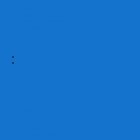
Карты от Ellusionist.com
Карты от Theory11.com
Классика от Bicycle
Классический дизайн
Наборы карт
Необычный дизайн
Специальные колоды Bicycle
ТАРО
Для фокусов и кардистри
+
-
Подарки
Метафорические ассоциативные карты
Блокноты
Браслеты
Ежедневники
Значки и пины
Конверты для денег
Планинги
Подарочные пакеты
Раскраски антистресс
Сквиши (Мялки)
Скетчбуки
Сувениры-приколы
Кружки