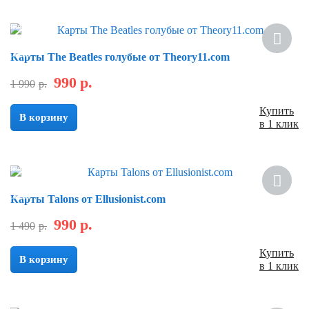
Новинка
Скидка
Карты The Beatles голубые от Theory11.com
990
р.
1 990
р.
Купить
В корзину
в 1 клик
Новинка
Скидка
Карты Talons от Ellusionist.com
990
р.
1 490
р.
Купить
В корзину
в 1 клик