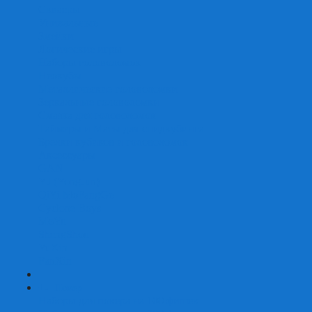
Скваеры
Уникальные
Змейки
Логические игры
Наборы головоломок
Неокубы
Металлические головоломки
Зеркальные головоломки
Смазка для головоломок
Таймеры и Маты для спидкубинга
Брелки кубиков и головоломок
Аксессуары
GAN
YJ (YongJun)
QiYi MoFangGe
Cyclone Boys
MoYu
ShengShou
YuXin
FanXin
+
-
Покер
Наборы для покера на 100 фишек