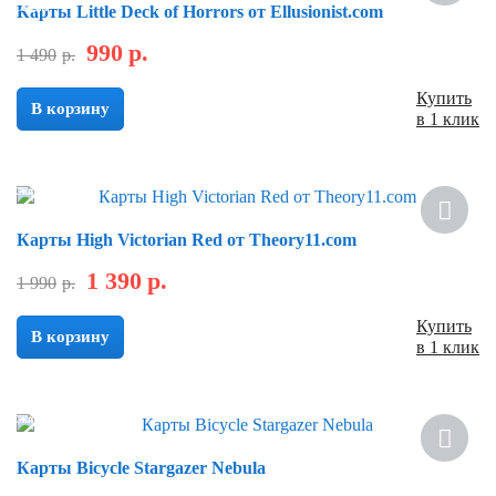
Скидка
Карты Little Deck of Horrors от Ellusionist.com
990
р.
1 490
р.
Купить
В корзину
в 1 клик
Скидка
Карты High Victorian Red от Theory11.com
1 390
р.
1 990
р.
Купить
В корзину
в 1 клик
Скидка
Карты Bicycle Stargazer Nebula