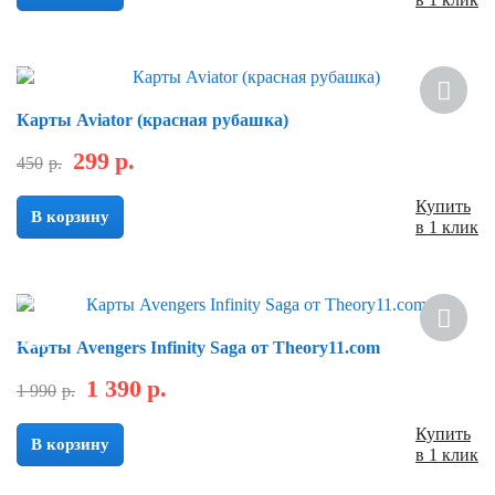
Скидка
Карты Aviator (красная рубашка)
299
р.
450
р.
Купить
В корзину
в 1 клик
Новинка
Скидка
Карты Avengers Infinity Saga от Theory11.com
1 390
р.
1 990
р.
Купить
В корзину
в 1 клик