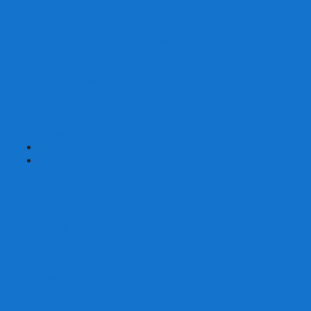
Наборы для покера на 200 фишек
Наборы для покера на 300 фишек
Наборы для покера на 500 фишек
Наборы для покера из 100% керамики
Наборы для покера Las Vegas
Сукно для покера
Карт-протекторы для покера
Фишки для покера
Аксессуары для покера
Кейсы для покера (пустые)
Собери свой набор для покера сам
+
-
Карты
Aviator
Bee
Bicycle
Bicycle Standard
Copag
Fournier
Tally-Ho
ГАФФ-карты
Для покера
Из 100% пластика
Карты от Art of Play