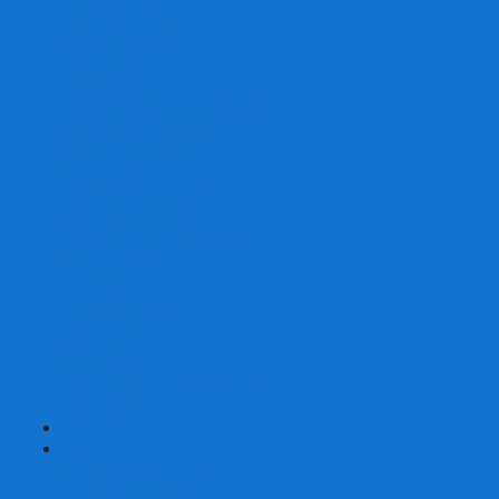
Со сценарием
С миниатюрами
С приложением
Игры-квесты
Книги-игры
Настольно-ролевые НРИ
Magic the Gathering
Для влюбленных
Застольные
Протекторы для игр
Игральные кости
Набор костей для НРИ
Аксессуары
Шашки
Домино
Русское Лото
Игра ГО
Маджонг
Подарочные сертификаты
УЦЕНКА
+
-
Шахматы
Шахматы недорогие
Шахматы резные