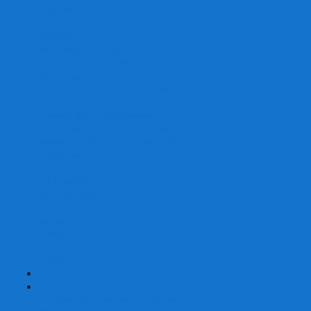
Скваеры
Уникальные
Змейки
Логические игры
Наборы головоломок
Неокубы
Металлические головоломки
Зеркальные головоломки
Смазка для головоломок
Таймеры и Маты для спидкубинга
Брелки кубиков и головоломок
Аксессуары
GAN
YJ (YongJun)
QiYi MoFangGe
Cyclone Boys
MoYu
ShengShou
YuXin
FanXin
+
-
Покер
Наборы для покера на 100 фишек