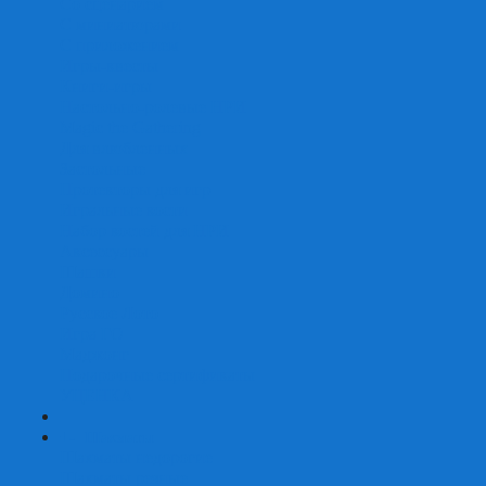
Со сценарием
С миниатюрами
С приложением
Игры-квесты
Книги-игры
Настольно-ролевые НРИ
Magic the Gathering
Для влюбленных
Застольные
Протекторы для игр
Игральные кости
Набор костей для НРИ
Аксессуары
Шашки
Домино
Русское Лото
Игра ГО
Маджонг
Подарочные сертификаты
УЦЕНКА
+
-
Шахматы
Шахматы недорогие
Шахматы резные