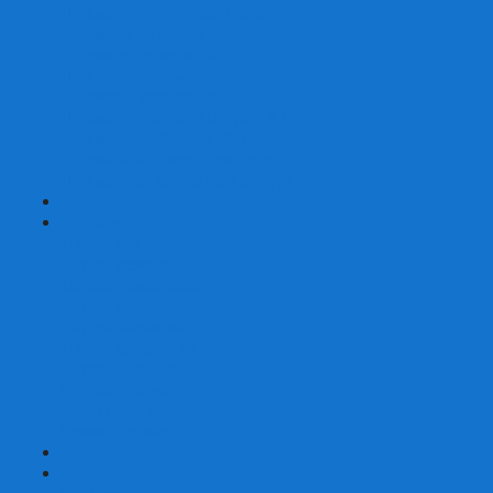
Шахматы турнирные Стаунтон
Шахматы из камня
Шахматы из металла
Шахматы из композитной смолы
Шахматы магнитные
Шахматы Шашки Нарды 3 в 1
Шахматные фигуры (без доски)
Шахматные доски (без фигур)
Шахматные ларцы (без фигур)
+
-
Нарды
Нарды с фотопечатью
Нарды резные
Нарды Армянские
Нарды кожаные
Нарды малые на 40
Нарды средние на 50
Нарды большие на 60
Фишки для нард
Зарики для нард
Сумки для нард
+
-
Детские игры