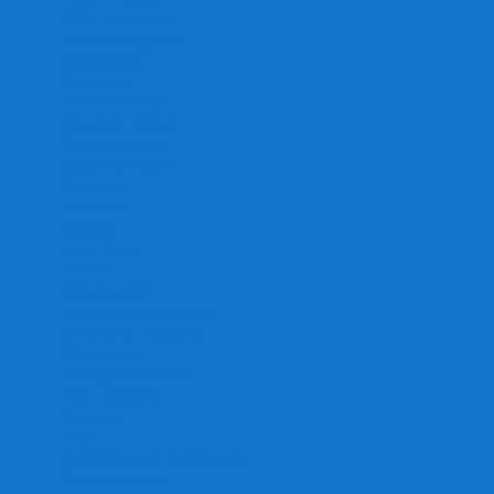
Игра престолов
Имаджинариум
Каркассон
Катамино
Квест Мастер
Кодовые имена
Колонизаторы
Кольт экспресс
Крокодил
Манчкин
Мафия
Мачи Коро
МЕМО
Монополия
Находка для шпиона
Ответь за 5 секунд
Пандемия
Покорение марса
Рик и Морти
Свинтус
Серп
Смертельные материалы
Соображарий