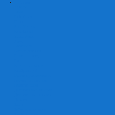
+
-
Серии
7 Чудес
Alias
Exit Квест
Fluxx
Pixel Tactics
Runebound
Small World
Азул
Активити
Башня, Дженга
Билет на поезд
Бэнг!
Взрывные котята
Воображарий
Время приключений
Гномы - вредители
Гравити фолз
Детективные истории
Детективные хроники
Диксит
Замес
Звёздные империи
Зомби в доме