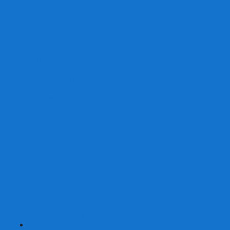
От 2 лет
От 3 лет
От 4 лет
От 5 лет
От 6 лет
От 7 лет
На внимание
Развивающие
На скорость реакции
На память
На развитие речи
Экономические
Логические
На ассоциации
Детские лото и домино
Ходилки-бродилки
Развивающие деревянные игры
Кубики историй
Наборы для опытов
Робототехника
Электронные конструкторы
Аквамозаика
Рисунки светом