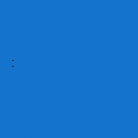
Страшные сказки
Таверна Красный Дракон
Ужас Аркхэма
Уно (UNO)
Шакал
Эволюция
Экивоки
Элементарно
Эпичные схватки боевых магов
Эрудит
+
-
Головоломки
Кубы 2х2
Кубы 3х3
Кубы 4x4
Кубы 5х5
Кубы 6х6
Кубы 7х7
Кубы 8х8 и больше
Магнитные головоломки
Пирамидки
Мегаминксы
Изменяющие форму
Скьюбы