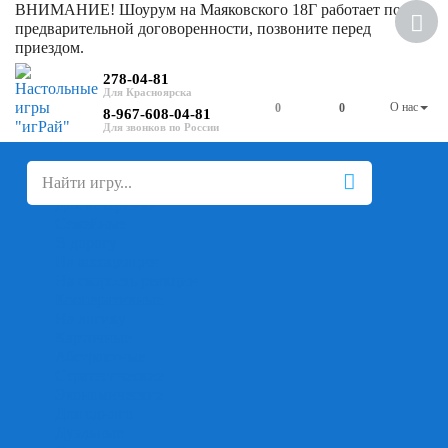
ВНИМАНИЕ! Шоурум на Маяковского 18Г работает по
Новинка
предварительной договоренности, позвоните перед
приездом.
Скидка
278-04-81
О нас
0
0
8-967-608-04-81
+
-
Настольные игры
Для компании
Для вечеринки
Семейные
В дорогу
На ассоциации
На скорость реакции
Кооперативные
На логику
Карточные
Абстрактные
Стратегические
Экономические
Для одного
Дуэльные