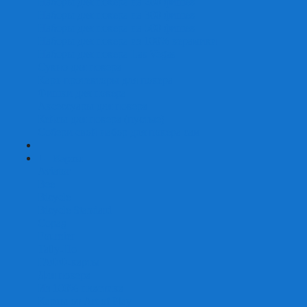
Наборы для покера на 200 фишек
Наборы для покера на 300 фишек
Наборы для покера на 500 фишек
Наборы для покера из 100% керамики
Наборы для покера Las Vegas
Сукно для покера
Карт-протекторы для покера
Фишки для покера
Аксессуары для покера
Кейсы для покера (пустые)
Собери свой набор для покера сам
+
-
Карты
Aviator
Bee
Bicycle
Bicycle Standard
Copag
Fournier
Tally-Ho
ГАФФ-карты
Для покера
Из 100% пластика
Карты от Art of Play