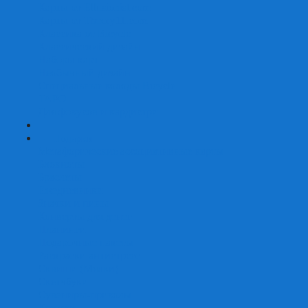
Карты от Ellusionist.com
Карты от Theory11.com
Классика от Bicycle
Классический дизайн
Наборы карт
Необычный дизайн
Специальные колоды Bicycle
ТАРО
Для фокусов и кардистри
+
-
Подарки
Метафорические ассоциативные карты
Блокноты
Браслеты
Ежедневники
Значки и пины
Конверты для денег
Планинги
Подарочные пакеты
Раскраски антистресс
Сквиши (Мялки)
Скетчбуки
Сувениры-приколы
Кружки