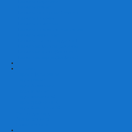
Шахматы недорогие
Шахматы резные
Шахматы турнирные Стаунтон
Шахматы из камня
Шахматы из металла
Шахматы из композитной смолы
Шахматы магнитные
Шахматы Шашки Нарды 3 в 1
Шахматные фигуры (без доски)
Шахматные доски (без фигур)
Шахматные ларцы (без фигур)
+
-
Нарды
Нарды с фотопечатью
Нарды резные
Нарды Армянские
Нарды кожаные
Нарды малые на 40
Нарды средние на 50
Нарды большие на 60
Фишки для нард
Зарики для нард
Сумки для нард