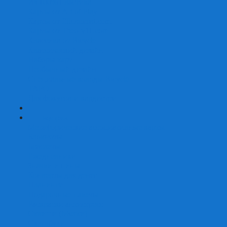
Из 100% пластика
Карты от Art of Play
Карты от Ellusionist.com
Карты от Theory11.com
Классика от Bicycle
Классический дизайн
Наборы карт
Необычный дизайн
Специальные колоды Bicycle
ТАРО
Для фокусов и кардистри
+
-
Подарки
Метафорические ассоциативные карты
Блокноты
Браслеты
Ежедневники
Значки и пины
Конверты для денег
Планинги
Подарочные пакеты
Раскраски антистресс
Сквиши (Мялки)
Скетчбуки