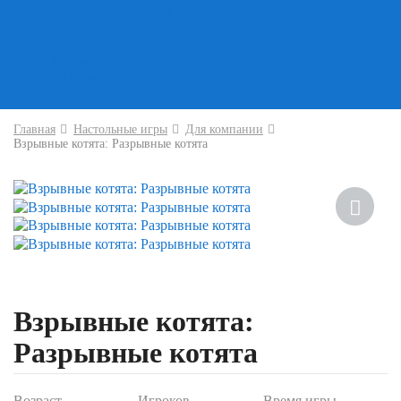
Сувениры-приколы
Кружки
Пазлы
Деревянные пазлы
3Д Пазлы
Главная
Настольные игры
Для компании
Взрывные котята: Разрывные котята
Взрывные котята:
Разрывные котята
Возраст
Игроков
Время игры