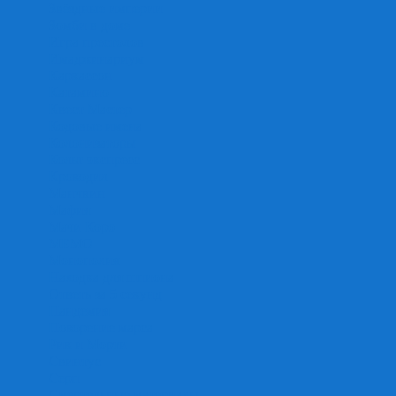
Звёздные империи
Зомби в доме
Игра престолов
Имаджинариум
Каркассон
Катамино
Квест Мастер
Кодовые имена
Колонизаторы
Кольт экспресс
Крокодил
Манчкин
Мафия
Мачи Коро
МЕМО
Монополия
Находка для шпиона
Ответь за 5 секунд
Пандемия
Покорение марса
Рик и Морти
Свинтус
Серп
Смертельные материалы