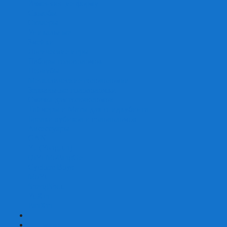
Изменяющие форму
Скьюбы
Скваеры
Уникальные
Змейки
Логические игры
Наборы головоломок
Неокубы
Металлические головоломки
Зеркальные головоломки
Смазка для головоломок
Таймеры и Маты для спидкубинга
Брелки кубиков и головоломок
Аксессуары
GAN
YJ (YongJun)
QiYi MoFangGe
Cyclone Boys
MoYu
ShengShou
YuXin
FanXin
+
-
Покер