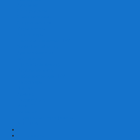
Дуэльные
Со сценарием
С миниатюрами
С приложением
Игры-квесты
Книги-игры
Настольно-ролевые НРИ
Magic the Gathering
Для влюбленных
Застольные
Протекторы для игр
Игральные кости
Набор костей для НРИ
Аксессуары
Шашки
Домино
Русское Лото
Игра ГО
Маджонг
Подарочные сертификаты
УЦЕНКА
+
-
Шахматы