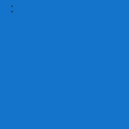
Рисунки светом
+
-
Серии
7 Чудес
Alias
Exit Квест
Fluxx
Pixel Tactics
Runebound
Small World
Азул
Активити
Башня, Дженга
Билет на поезд
Бэнг!
Взрывные котята
Воображарий
Время приключений
Гномы - вредители
Гравити фолз
Детективные истории
Детективные хроники
Диксит
Замес