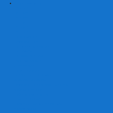
+
-
Детские игры
От 2 лет
От 3 лет
От 4 лет
От 5 лет
От 6 лет
От 7 лет
На внимание
Развивающие
На скорость реакции
На память
На развитие речи
Экономические
Логические
На ассоциации
Детские лото и домино
Ходилки-бродилки
Развивающие деревянные игры
Кубики историй
Наборы для опытов
Робототехника
Электронные конструкторы
Аквамозаика