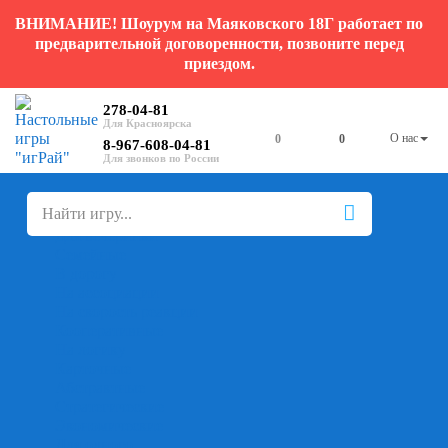
ВНИМАНИЕ! Шоурум на Маяковского 18Г работает по
предварительной договоренности, позвоните перед
приездом.
278-04-81
О нас
0
0
8-967-608-04-81
+
-
Настольные игры
Для компании
Для вечеринки
Семейные
В дорогу
На ассоциации
На скорость реакции
Кооперативные
На логику
Карточные
Абстрактные
Стратегические
Экономические
Для одного