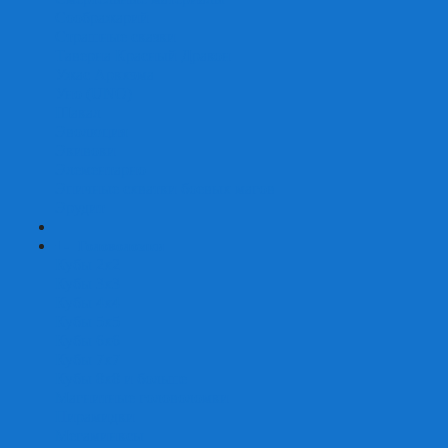
Соображарий
Страшные сказки
Таверна Красный Дракон
Ужас Аркхэма
Уно (UNO)
Шакал
Эволюция
Экивоки
Элементарно
Эпичные схватки боевых магов
Эрудит
+
-
Головоломки
Кубы 2х2
Кубы 3х3
Кубы 4x4
Кубы 5х5
Кубы 6х6
Кубы 7х7
Кубы 8х8 и больше
Магнитные головоломки
Пирамидки
Мегаминксы