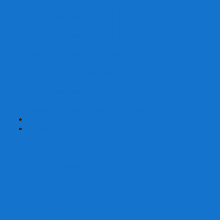
Наборы для покера на 100 фишек
Наборы для покера на 200 фишек
Наборы для покера на 300 фишек
Наборы для покера на 500 фишек
Наборы для покера из 100% керамики
Наборы для покера Las Vegas
Сукно для покера
Карт-протекторы для покера
Фишки для покера
Аксессуары для покера
Кейсы для покера (пустые)
Собери свой набор для покера сам
+
-
Карты
Aviator
Bee
Bicycle
Bicycle Standard
Copag
Fournier
Tally-Ho
ГАФФ-карты
Для покера