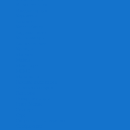
Игра престолов
Имаджинариум
Каркассон
Катамино
Квест Мастер
Кодовые имена
Колонизаторы
Кольт экспресс
Крокодил
Манчкин
Мафия
Мачи Коро
МЕМО
Монополия
Находка для шпиона
Ответь за 5 секунд
Пандемия
Покорение марса
Рик и Морти
Свинтус
Серп
Смертельные материалы
Соображарий