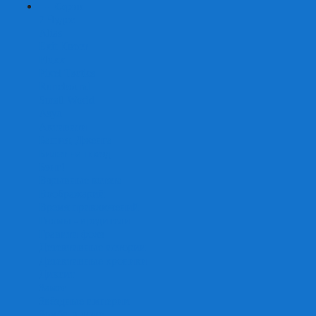
+
-
Серии
7 Чудес
Alias
Exit Квест
Fluxx
Pixel Tactics
Runebound
Small World
Азул
Активити
Башня, Дженга
Билет на поезд
Бэнг!
Взрывные котята
Воображарий
Время приключений
Гномы - вредители
Гравити фолз
Детективные истории
Детективные хроники
Диксит
Замес
Звёздные империи
Зомби в доме