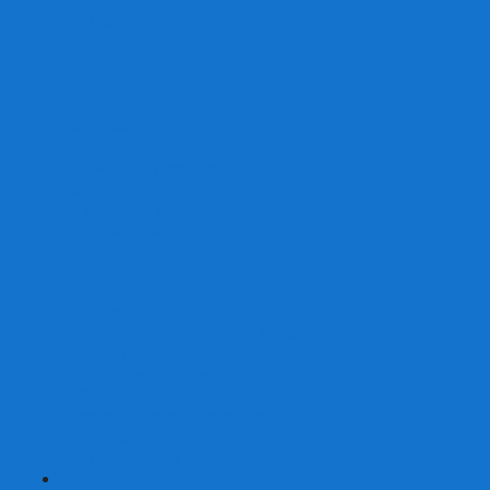
От 2 лет
От 3 лет
От 4 лет
От 5 лет
От 6 лет
От 7 лет
На внимание
Развивающие
На скорость реакции
На память
На развитие речи
Экономические
Логические
На ассоциации
Детские лото и домино
Ходилки-бродилки
Развивающие деревянные игры
Кубики историй
Наборы для опытов
Робототехника
Электронные конструкторы
Аквамозаика
Рисунки светом