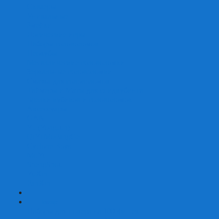
Скваеры
Уникальные
Змейки
Логические игры
Наборы головоломок
Неокубы
Металлические головоломки
Зеркальные головоломки
Смазка для головоломок
Таймеры и Маты для спидкубинга
Брелки кубиков и головоломок
Аксессуары
GAN
YJ (YongJun)
QiYi MoFangGe
Cyclone Boys
MoYu
ShengShou
YuXin
FanXin
+
-
Покер
Наборы для покера на 100 фишек