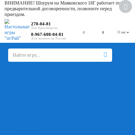
ВНИМАНИЕ! Шоурум на Маяковского 18Г работает по
предварительной договоренности, позвоните перед
приездом.
278-04-81
О нас
0
0
8-967-608-04-81
+
-
Настольные игры
Для компании
Для вечеринки
Семейные
В дорогу
На ассоциации
На скорость реакции
Кооперативные
На логику
Карточные
Абстрактные
Стратегические
Экономические
Для одного
Дуэльные