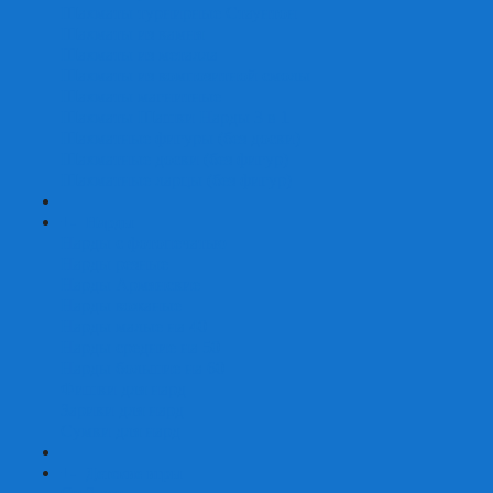
Шахматы турнирные Стаунтон
Шахматы из камня
Шахматы из металла
Шахматы из композитной смолы
Шахматы магнитные
Шахматы Шашки Нарды 3 в 1
Шахматные фигуры (без доски)
Шахматные доски (без фигур)
Шахматные ларцы (без фигур)
+
-
Нарды
Нарды с фотопечатью
Нарды резные
Нарды Армянские
Нарды кожаные
Нарды малые на 40
Нарды средние на 50
Нарды большие на 60
Фишки для нард
Зарики для нард
Сумки для нард
+
-
Детские игры