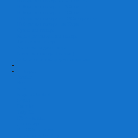
Наборы для покера на 200 фишек
Наборы для покера на 300 фишек
Наборы для покера на 500 фишек
Наборы для покера из 100% керамики
Наборы для покера Las Vegas
Сукно для покера
Карт-протекторы для покера
Фишки для покера
Аксессуары для покера
Кейсы для покера (пустые)
Собери свой набор для покера сам
+
-
Карты
Aviator
Bee
Bicycle
Bicycle Standard
Copag
Fournier
Tally-Ho
ГАФФ-карты
Для покера
Из 100% пластика
Карты от Art of Play