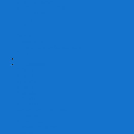
Страшные сказки
Таверна Красный Дракон
Ужас Аркхэма
Уно (UNO)
Шакал
Эволюция
Экивоки
Элементарно
Эпичные схватки боевых магов
Эрудит
+
-
Головоломки
Кубы 2х2
Кубы 3х3
Кубы 4x4
Кубы 5х5
Кубы 6х6
Кубы 7х7
Кубы 8х8 и больше
Магнитные головоломки
Пирамидки
Мегаминксы
Изменяющие форму
Скьюбы