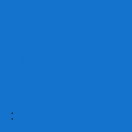
Со сценарием
С миниатюрами
С приложением
Игры-квесты
Книги-игры
Настольно-ролевые НРИ
Magic the Gathering
Для влюбленных
Застольные
Протекторы для игр
Игральные кости
Набор костей для НРИ
Аксессуары
Шашки
Домино
Русское Лото
Игра ГО
Маджонг
Подарочные сертификаты
УЦЕНКА
+
-
Шахматы
Шахматы недорогие
Шахматы резные