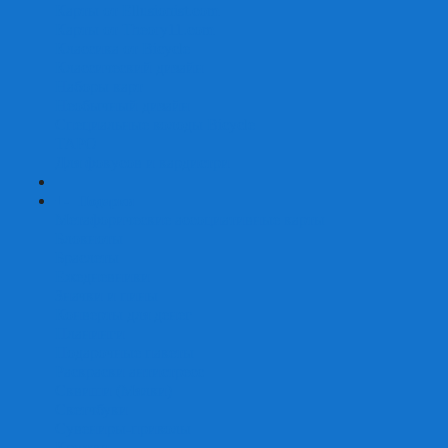
Карты от Ellusionist.com
Карты от Theory11.com
Классика от Bicycle
Классический дизайн
Наборы карт
Необычный дизайн
Специальные колоды Bicycle
ТАРО
Для фокусов и кардистри
+
-
Подарки
Метафорические ассоциативные карты
Блокноты
Браслеты
Ежедневники
Значки и пины
Конверты для денег
Планинги
Подарочные пакеты
Раскраски антистресс
Сквиши (Мялки)
Скетчбуки
Сувениры-приколы
Кружки