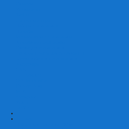
Скваеры
Уникальные
Змейки
Логические игры
Наборы головоломок
Неокубы
Металлические головоломки
Зеркальные головоломки
Смазка для головоломок
Таймеры и Маты для спидкубинга
Брелки кубиков и головоломок
Аксессуары
GAN
YJ (YongJun)
QiYi MoFangGe
Cyclone Boys
MoYu
ShengShou
YuXin
FanXin
+
-
Покер
Наборы для покера на 100 фишек