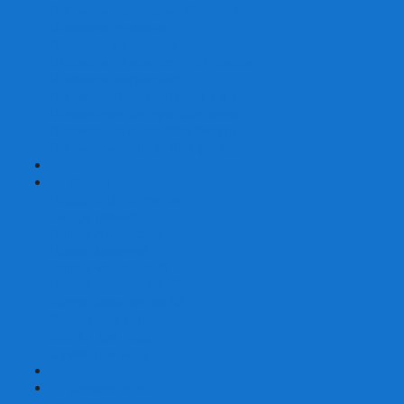
Шахматы турнирные Стаунтон
Шахматы из камня
Шахматы из металла
Шахматы из композитной смолы
Шахматы магнитные
Шахматы Шашки Нарды 3 в 1
Шахматные фигуры (без доски)
Шахматные доски (без фигур)
Шахматные ларцы (без фигур)
+
-
Нарды
Нарды с фотопечатью
Нарды резные
Нарды Армянские
Нарды кожаные
Нарды малые на 40
Нарды средние на 50
Нарды большие на 60
Фишки для нард
Зарики для нард
Сумки для нард
+
-
Детские игры