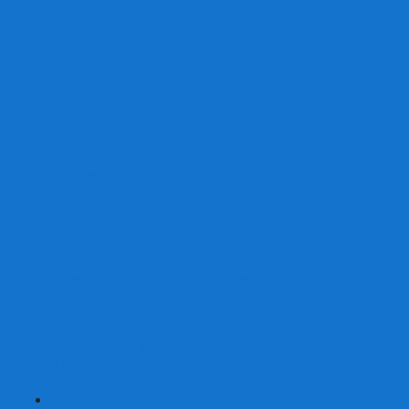
От 2 лет
От 3 лет
От 4 лет
От 5 лет
От 6 лет
От 7 лет
На внимание
Развивающие
На скорость реакции
На память
На развитие речи
Экономические
Логические
На ассоциации
Детские лото и домино
Ходилки-бродилки
Развивающие деревянные игры
Кубики историй
Наборы для опытов
Робототехника
Электронные конструкторы
Аквамозаика
Рисунки светом