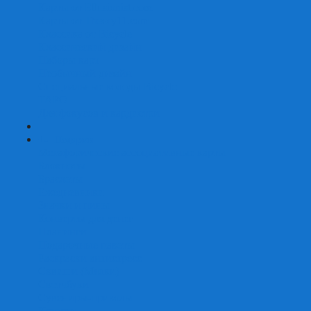
Карты от Ellusionist.com
Карты от Theory11.com
Классика от Bicycle
Классический дизайн
Наборы карт
Необычный дизайн
Специальные колоды Bicycle
ТАРО
Для фокусов и кардистри
+
-
Подарки
Метафорические ассоциативные карты
Блокноты
Браслеты
Ежедневники
Значки и пины
Конверты для денег
Планинги
Подарочные пакеты
Раскраски антистресс
Сквиши (Мялки)
Скетчбуки
Сувениры-приколы
Кружки