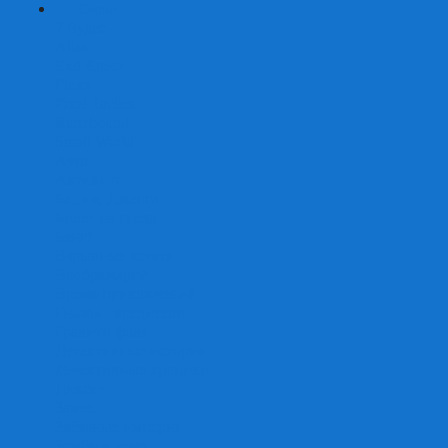
+
-
Серии
7 Чудес
Alias
Exit Квест
Fluxx
Pixel Tactics
Runebound
Small World
Азул
Активити
Башня, Дженга
Билет на поезд
Бэнг!
Взрывные котята
Воображарий
Время приключений
Гномы - вредители
Гравити фолз
Детективные истории
Детективные хроники
Диксит
Замес
Звёздные империи
Зомби в доме