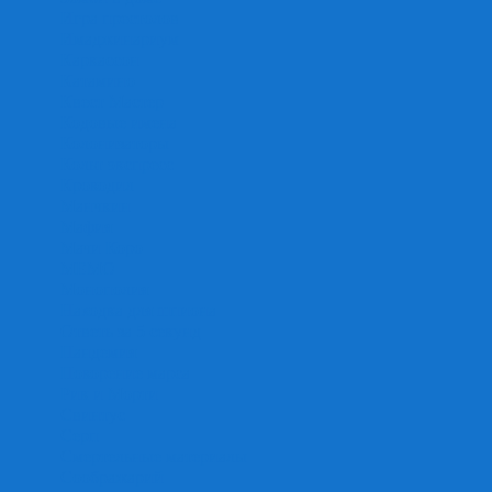
Игра престолов
Имаджинариум
Каркассон
Катамино
Квест Мастер
Кодовые имена
Колонизаторы
Кольт экспресс
Крокодил
Манчкин
Мафия
Мачи Коро
МЕМО
Монополия
Находка для шпиона
Ответь за 5 секунд
Пандемия
Покорение марса
Рик и Морти
Свинтус
Серп
Смертельные материалы
Соображарий