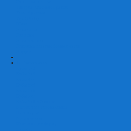
Страшные сказки
Таверна Красный Дракон
Ужас Аркхэма
Уно (UNO)
Шакал
Эволюция
Экивоки
Элементарно
Эпичные схватки боевых магов
Эрудит
+
-
Головоломки
Кубы 2х2
Кубы 3х3
Кубы 4x4
Кубы 5х5
Кубы 6х6
Кубы 7х7
Кубы 8х8 и больше
Магнитные головоломки
Пирамидки
Мегаминксы
Изменяющие форму
Скьюбы