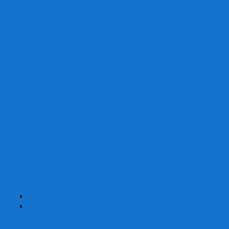
Со сценарием
С миниатюрами
С приложением
Игры-квесты
Книги-игры
Настольно-ролевые НРИ
Magic the Gathering
Для влюбленных
Застольные
Протекторы для игр
Игральные кости
Набор костей для НРИ
Аксессуары
Шашки
Домино
Русское Лото
Игра ГО
Маджонг
Подарочные сертификаты
УЦЕНКА
+
-
Шахматы
Шахматы недорогие
Шахматы резные