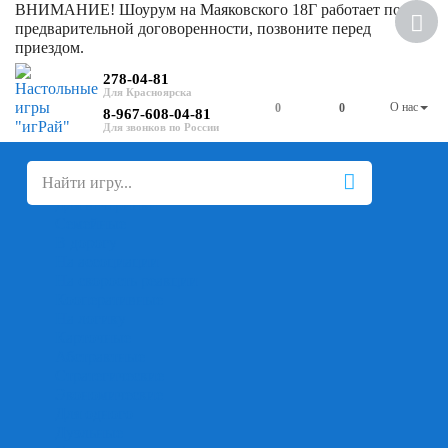
ВНИМАНИЕ! Шоурум на Маяковского 18Г работает по
предварительной договоренности, позвоните перед
приездом.
278-04-81
О нас
0
0
8-967-608-04-81
+
-
Настольные игры
Для компании
Для вечеринки
Семейные
В дорогу
На ассоциации
На скорость реакции
Кооперативные
На логику
Карточные
Абстрактные
Стратегические
Экономические
Для одного
Дуэльные