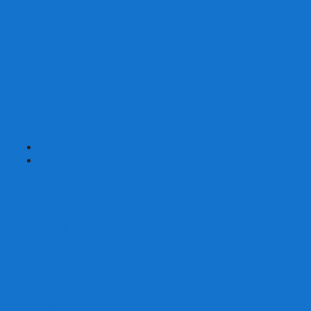
Наборы для покера на 200 фишек
Наборы для покера на 300 фишек
Наборы для покера на 500 фишек
Наборы для покера из 100% керамики
Наборы для покера Las Vegas
Сукно для покера
Карт-протекторы для покера
Фишки для покера
Аксессуары для покера
Кейсы для покера (пустые)
Собери свой набор для покера сам
+
-
Карты
Aviator
Bee
Bicycle
Bicycle Standard
Copag
Fournier
Tally-Ho
ГАФФ-карты
Для покера
Из 100% пластика
Карты от Art of Play