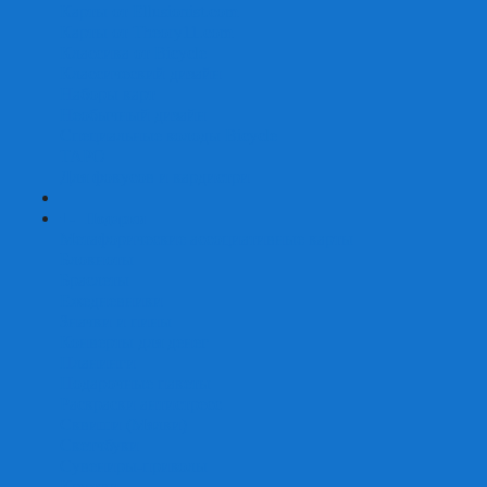
Карты от Ellusionist.com
Карты от Theory11.com
Классика от Bicycle
Классический дизайн
Наборы карт
Необычный дизайн
Специальные колоды Bicycle
ТАРО
Для фокусов и кардистри
+
-
Подарки
Метафорические ассоциативные карты
Блокноты
Браслеты
Ежедневники
Значки и пины
Конверты для денег
Планинги
Подарочные пакеты
Раскраски антистресс
Сквиши (Мялки)
Скетчбуки
Сувениры-приколы
Кружки