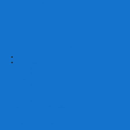
Страшные сказки
Таверна Красный Дракон
Ужас Аркхэма
Уно (UNO)
Шакал
Эволюция
Экивоки
Элементарно
Эпичные схватки боевых магов
Эрудит
+
-
Головоломки
Кубы 2х2
Кубы 3х3
Кубы 4x4
Кубы 5х5
Кубы 6х6
Кубы 7х7
Кубы 8х8 и больше
Магнитные головоломки
Пирамидки
Мегаминксы
Изменяющие форму
Скьюбы