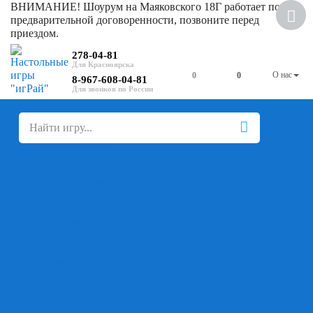
ВНИМАНИЕ! Шоурум на Маяковского 18Г работает по
предварительной договоренности, позвоните перед
приездом.
278-04-81
О нас
0
0
8-967-608-04-81
+
-
Настольные игры
Для компании
Для вечеринки
Семейные
В дорогу
На ассоциации
На скорость реакции
Кооперативные
На логику
Карточные
Абстрактные
Стратегические
Экономические
Для одного
Дуэльные