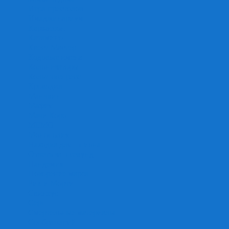
Игра престолов
Имаджинариум
Каркассон
Катамино
Квест Мастер
Кодовые имена
Колонизаторы
Кольт экспресс
Крокодил
Манчкин
Мафия
Мачи Коро
МЕМО
Монополия
Находка для шпиона
Ответь за 5 секунд
Пандемия
Покорение марса
Рик и Морти
Свинтус
Серп
Смертельные материалы
Соображарий