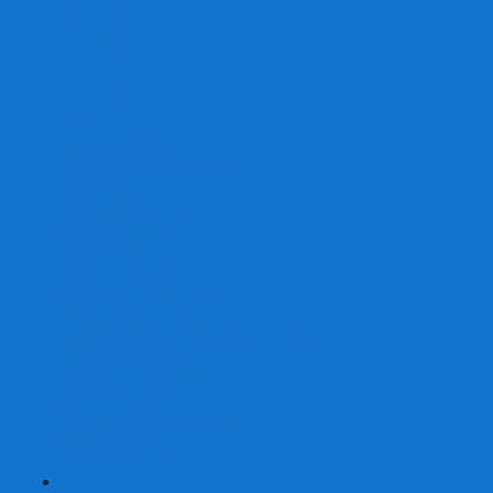
От 2 лет
От 3 лет
От 4 лет
От 5 лет
От 6 лет
От 7 лет
На внимание
Развивающие
На скорость реакции
На память
На развитие речи
Экономические
Логические
На ассоциации
Детские лото и домино
Ходилки-бродилки
Развивающие деревянные игры
Кубики историй
Наборы для опытов
Робототехника
Электронные конструкторы
Аквамозаика
Рисунки светом