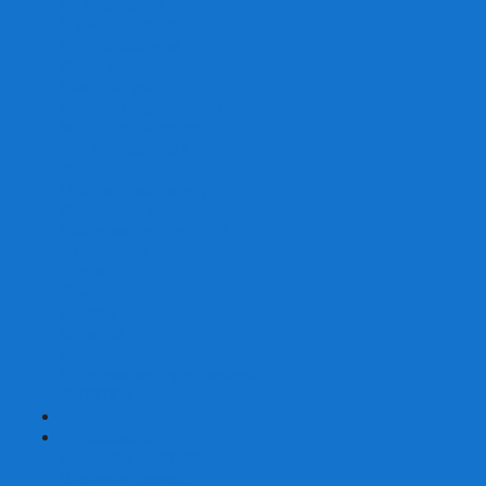
Со сценарием
С миниатюрами
С приложением
Игры-квесты
Книги-игры
Настольно-ролевые НРИ
Magic the Gathering
Для влюбленных
Застольные
Протекторы для игр
Игральные кости
Набор костей для НРИ
Аксессуары
Шашки
Домино
Русское Лото
Игра ГО
Маджонг
Подарочные сертификаты
УЦЕНКА
+
-
Шахматы
Шахматы недорогие
Шахматы резные