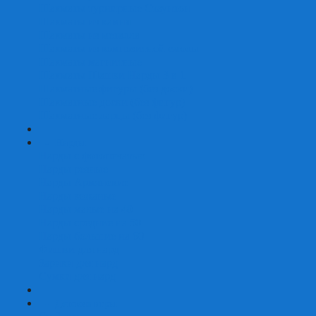
Шахматы турнирные Стаунтон
Шахматы из камня
Шахматы из металла
Шахматы из композитной смолы
Шахматы магнитные
Шахматы Шашки Нарды 3 в 1
Шахматные фигуры (без доски)
Шахматные доски (без фигур)
Шахматные ларцы (без фигур)
+
-
Нарды
Нарды с фотопечатью
Нарды резные
Нарды Армянские
Нарды кожаные
Нарды малые на 40
Нарды средние на 50
Нарды большие на 60
Фишки для нард
Зарики для нард
Сумки для нард
+
-
Детские игры