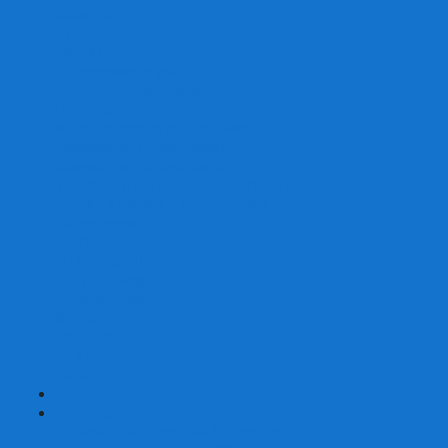
Скваеры
Уникальные
Змейки
Логические игры
Наборы головоломок
Неокубы
Металлические головоломки
Зеркальные головоломки
Смазка для головоломок
Таймеры и Маты для спидкубинга
Брелки кубиков и головоломок
Аксессуары
GAN
YJ (YongJun)
QiYi MoFangGe
Cyclone Boys
MoYu
ShengShou
YuXin
FanXin
+
-
Покер
Наборы для покера на 100 фишек