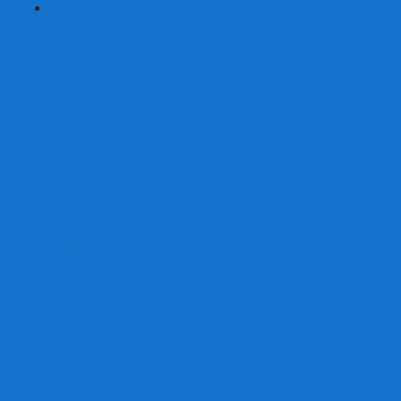
+
-
Серии
7 Чудес
Alias
Exit Квест
Fluxx
Pixel Tactics
Runebound
Small World
Азул
Активити
Башня, Дженга
Билет на поезд
Бэнг!
Взрывные котята
Воображарий
Время приключений
Гномы - вредители
Гравити фолз
Детективные истории
Детективные хроники
Диксит
Замес
Звёздные империи
Зомби в доме