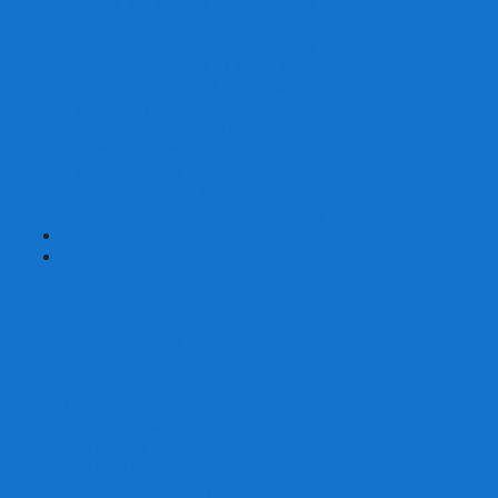
Наборы для покера на 200 фишек
Наборы для покера на 300 фишек
Наборы для покера на 500 фишек
Наборы для покера из 100% керамики
Наборы для покера Las Vegas
Сукно для покера
Карт-протекторы для покера
Фишки для покера
Аксессуары для покера
Кейсы для покера (пустые)
Собери свой набор для покера сам
+
-
Карты
Aviator
Bee
Bicycle
Bicycle Standard
Copag
Fournier
Tally-Ho
ГАФФ-карты
Для покера
Из 100% пластика
Карты от Art of Play