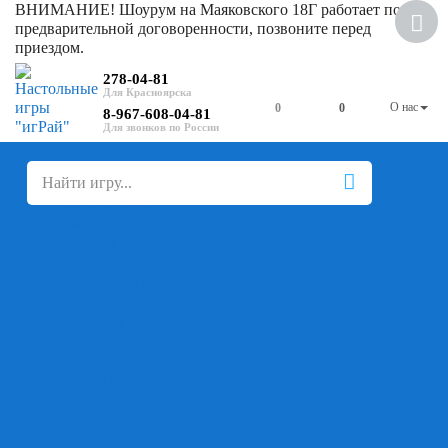
ВНИМАНИЕ! Шоурум на Маяковского 18Г работает по
Скидка
предварительной договоренности, позвоните перед
приездом.
278-04-81
О нас
0
0
8-967-608-04-81
+
-
Настольные игры
Для компании
Для вечеринки
Семейные
В дорогу
На ассоциации
На скорость реакции
Кооперативные
На логику
Карточные
Абстрактные
Стратегические
Экономические
Для одного
Дуэльные