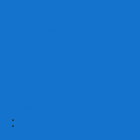
Со сценарием
С миниатюрами
С приложением
Игры-квесты
Книги-игры
Настольно-ролевые НРИ
Magic the Gathering
Для влюбленных
Застольные
Протекторы для игр
Игральные кости
Набор костей для НРИ
Аксессуары
Шашки
Домино
Русское Лото
Игра ГО
Маджонг
Подарочные сертификаты
УЦЕНКА
+
-
Шахматы
Шахматы недорогие
Шахматы резные