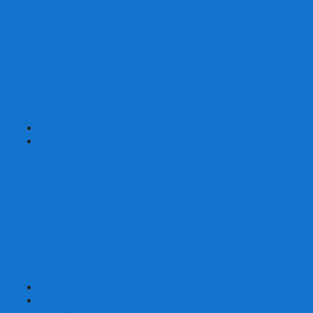
Шахматы турнирные Стаунтон
Шахматы из камня
Шахматы из металла
Шахматы из композитной смолы
Шахматы магнитные
Шахматы Шашки Нарды 3 в 1
Шахматные фигуры (без доски)
Шахматные доски (без фигур)
Шахматные ларцы (без фигур)
+
-
Нарды
Нарды с фотопечатью
Нарды резные
Нарды Армянские
Нарды кожаные
Нарды малые на 40
Нарды средние на 50
Нарды большие на 60
Фишки для нард
Зарики для нард
Сумки для нард
+
-
Детские игры