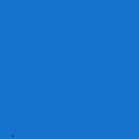
От 2 лет
От 3 лет
От 4 лет
От 5 лет
От 6 лет
От 7 лет
На внимание
Развивающие
На скорость реакции
На память
На развитие речи
Экономические
Логические
На ассоциации
Детские лото и домино
Ходилки-бродилки
Развивающие деревянные игры
Кубики историй
Наборы для опытов
Робототехника
Электронные конструкторы
Аквамозаика
Рисунки светом