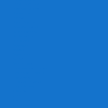
Игра престолов
Имаджинариум
Каркассон
Катамино
Квест Мастер
Кодовые имена
Колонизаторы
Кольт экспресс
Крокодил
Манчкин
Мафия
Мачи Коро
МЕМО
Монополия
Находка для шпиона
Ответь за 5 секунд
Пандемия
Покорение марса
Рик и Морти
Свинтус
Серп
Смертельные материалы
Соображарий