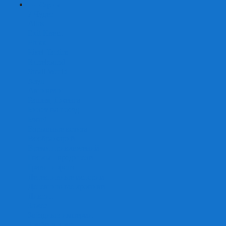
+
-
Серии
7 Чудес
Alias
Exit Квест
Fluxx
Pixel Tactics
Runebound
Small World
Азул
Активити
Башня, Дженга
Билет на поезд
Бэнг!
Взрывные котята
Воображарий
Время приключений
Гномы - вредители
Гравити фолз
Детективные истории
Детективные хроники
Диксит
Замес
Звёздные империи
Зомби в доме