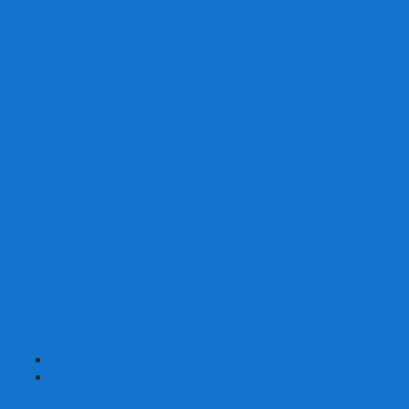
Скваеры
Уникальные
Змейки
Логические игры
Наборы головоломок
Неокубы
Металлические головоломки
Зеркальные головоломки
Смазка для головоломок
Таймеры и Маты для спидкубинга
Брелки кубиков и головоломок
Аксессуары
GAN
YJ (YongJun)
QiYi MoFangGe
Cyclone Boys
MoYu
ShengShou
YuXin
FanXin
+
-
Покер
Наборы для покера на 100 фишек