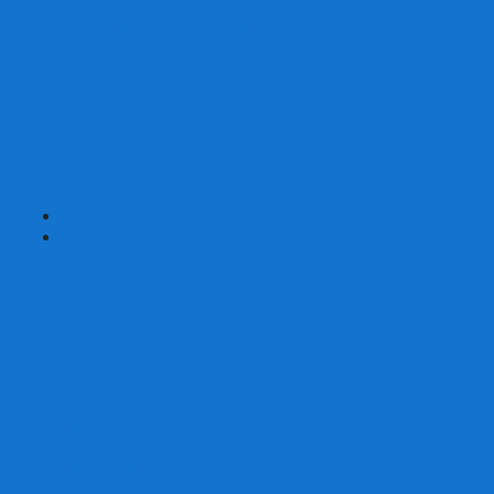
Страшные сказки
Таверна Красный Дракон
Ужас Аркхэма
Уно (UNO)
Шакал
Эволюция
Экивоки
Элементарно
Эпичные схватки боевых магов
Эрудит
+
-
Головоломки
Кубы 2х2
Кубы 3х3
Кубы 4x4
Кубы 5х5
Кубы 6х6
Кубы 7х7
Кубы 8х8 и больше
Магнитные головоломки
Пирамидки
Мегаминксы
Изменяющие форму
Скьюбы