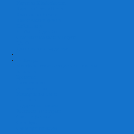
Карты от Ellusionist.com
Карты от Theory11.com
Классика от Bicycle
Классический дизайн
Наборы карт
Необычный дизайн
Специальные колоды Bicycle
ТАРО
Для фокусов и кардистри
+
-
Подарки
Метафорические ассоциативные карты
Блокноты
Браслеты
Ежедневники
Значки и пины
Конверты для денег
Планинги
Подарочные пакеты
Раскраски антистресс
Сквиши (Мялки)
Скетчбуки
Сувениры-приколы
Кружки