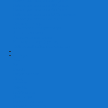
Наборы для покера на 200 фишек
Наборы для покера на 300 фишек
Наборы для покера на 500 фишек
Наборы для покера из 100% керамики
Наборы для покера Las Vegas
Сукно для покера
Карт-протекторы для покера
Фишки для покера
Аксессуары для покера
Кейсы для покера (пустые)
Собери свой набор для покера сам
+
-
Карты
Aviator
Bee
Bicycle
Bicycle Standard
Copag
Fournier
Tally-Ho
ГАФФ-карты
Для покера
Из 100% пластика
Карты от Art of Play