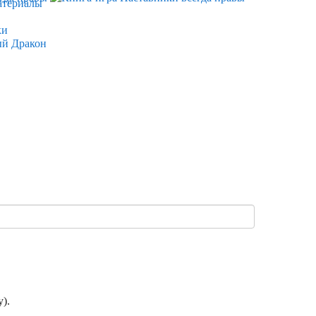
атериалы
ки
ый Дракон
).