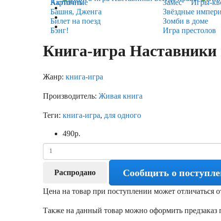
Карточные
Активити
Замес
Игры-кв
Башня, Дженга
Звёздные импер
Билет на поезд
Зомби в доме
Бэнг!
Игра престолов
Книга-игра Наставники 
Жанр:
книга-игра
Производитель:
Живая книга
Теги:
книга-игра
,
для одного
490
р.
Сообщить о поступл
Распродано
Цена на товар при поступлении может отличаться о
Также на данный товар можно оформить предзаказ п