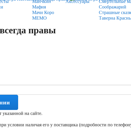
есты
Манчкин
Аксессуары
Смертельные м
ии
Мафия
Соображарий
Мачи Коро
Страшные сказ
МЕМО
Таверна Красн
всегда правы
ении
т указанной на сайте.
ри условии наличая его у поставщика (подробности по телефону