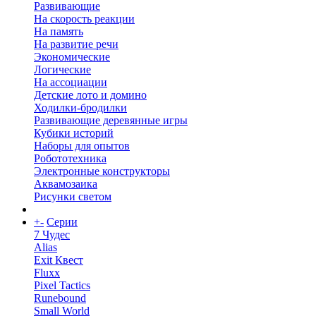
Развивающие
На скорость реакции
На память
На развитие речи
Экономические
Логические
На ассоциации
Детские лото и домино
Ходилки-бродилки
Развивающие деревянные игры
Кубики историй
Наборы для опытов
Робототехника
Электронные конструкторы
Аквамозаика
Рисунки светом
+
-
Серии
7 Чудес
Alias
Exit Квест
Fluxx
Pixel Tactics
Runebound
Small World