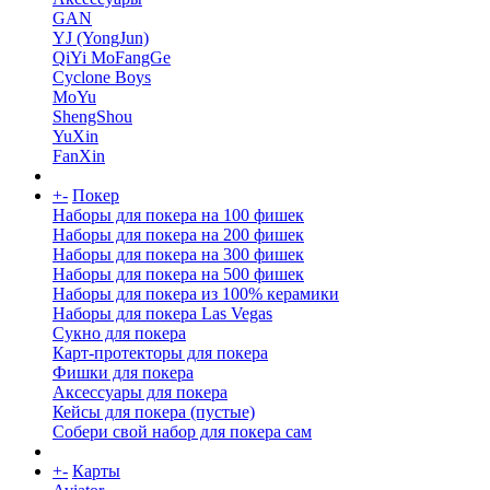
GAN
YJ (YongJun)
QiYi MoFangGe
Cyclone Boys
MoYu
ShengShou
YuXin
FanXin
+
-
Покер
Наборы для покера на 100 фишек
Наборы для покера на 200 фишек
Наборы для покера на 300 фишек
Наборы для покера на 500 фишек
Наборы для покера из 100% керамики
Наборы для покера Las Vegas
Сукно для покера
Карт-протекторы для покера
Фишки для покера
Аксессуары для покера
Кейсы для покера (пустые)
Собери свой набор для покера сам
+
-
Карты