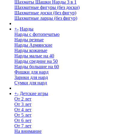
Шахматы Шашки Нарды 3 в 1
Шахматные фигуры (без доски)
Шахматные доски (без фигур)
Шахматные ларцы (без фигур)
+
-
Нарды
Нарды с фотопечатью
Нарды резные
Нарды Армянские
Нарды кожаные
Нарды малые на 40
Нарды средние на 50
Нарды большие на 60
Фишки для нард
Зарики для нард
Сумки для нард
+
-
Детские игры
От 2 лет
От 3 лет
От 4 лет
От 5 лет
От 6 лет
От 7 лет
На внимание