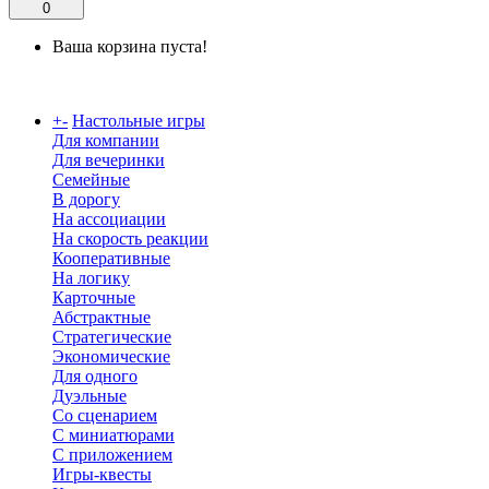
0
Ваша корзина пуста!
Каталог
+
-
Настольные игры
Для компании
Для вечеринки
Семейные
В дорогу
На ассоциации
На скорость реакции
Кооперативные
На логику
Карточные
Абстрактные
Стратегические
Экономические
Для одного
Дуэльные
Со сценарием
С миниатюрами
С приложением
Игры-квесты