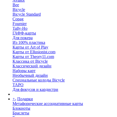
Aviator
Bee
Bicycle
Bicycle Standard
Copag
Fournier
Tally-Ho
ГАФФ-карты
Для покера
Из 100% пластика
Карты от Art of Play
Карты от Ellusionist.com
Карты от Theory11.com
Классика от Bicycle
Классический дизайн
Наборы карт
Необычный дизайн
Специальные колоды Bicycle
ТАРО
Для фокусов и кардистри
+
-
Подарки
Метафорические ассоциативные карты
Блокноты
Браслеты