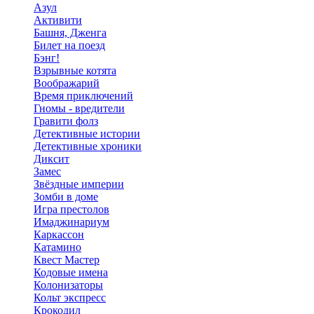
Азул
Активити
Башня, Дженга
Билет на поезд
Бэнг!
Взрывные котята
Воображарий
Время приключений
Гномы - вредители
Гравити фолз
Детективные истории
Детективные хроники
Диксит
Замес
Звёздные империи
Зомби в доме
Игра престолов
Имаджинариум
Каркассон
Катамино
Квест Мастер
Кодовые имена
Колонизаторы
Кольт экспресс
Крокодил