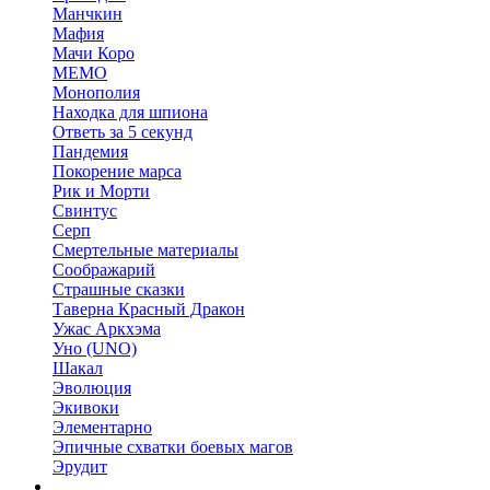
Манчкин
Мафия
Мачи Коро
МЕМО
Монополия
Находка для шпиона
Ответь за 5 секунд
Пандемия
Покорение марса
Рик и Морти
Свинтус
Серп
Смертельные материалы
Соображарий
Страшные сказки
Таверна Красный Дракон
Ужас Аркхэма
Уно (UNO)
Шакал
Эволюция
Экивоки
Элементарно
Эпичные схватки боевых магов
Эрудит