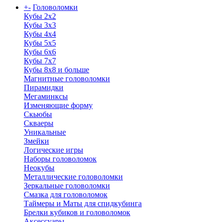
+
-
Головоломки
Кубы 2х2
Кубы 3х3
Кубы 4x4
Кубы 5х5
Кубы 6х6
Кубы 7х7
Кубы 8х8 и больше
Магнитные головоломки
Пирамидки
Мегаминксы
Изменяющие форму
Скьюбы
Скваеры
Уникальные
Змейки
Логические игры
Наборы головоломок
Неокубы
Металлические головоломки
Зеркальные головоломки
Смазка для головоломок
Таймеры и Маты для спидкубинга
Брелки кубиков и головоломок
Аксессуары