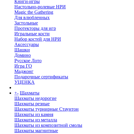
Книги-игры
Настольно-ролевые НРИ
Magic the Gathering
Для влюбленных
Застольные
Протекторы для игр
Игральные кости
Набор костей для НРИ
Аксессуары
Шашки
Домино
Русское Лото
Игра ГО
Маджонг
Подарочные сертификаты
УЦЕНКА
+
-
Шахматы
Шахматы недорогие
Шахматы резные
Шахматы турнирные Стаунтон
Шахматы из камня
Шахматы из металла
Шахматы из композитной смолы
Шахматы магнитные