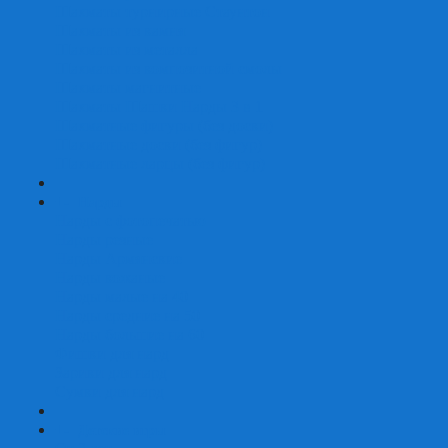
Шахматы турнирные Стаунтон
Шахматы из камня
Шахматы из металла
Шахматы из композитной смолы
Шахматы магнитные
Шахматы Шашки Нарды 3 в 1
Шахматные фигуры (без доски)
Шахматные доски (без фигур)
Шахматные ларцы (без фигур)
+
-
Нарды
Нарды с фотопечатью
Нарды резные
Нарды Армянские
Нарды кожаные
Нарды малые на 40
Нарды средние на 50
Нарды большие на 60
Фишки для нард
Зарики для нард
Сумки для нард
+
-
Детские игры