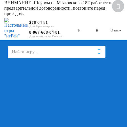
ВНИМАНИЕ! Шоурум на Маяковского 18Г работает по
Скидка
предварительной договоренности, позвоните перед
приездом.
278-04-81
О нас
0
0
8-967-608-04-81
+
-
Настольные игры
Для компании
Для вечеринки
Семейные
В дорогу
На ассоциации
На скорость реакции
Кооперативные
На логику
Карточные
Абстрактные
Стратегические
Экономические
Для одного
Дуэльные