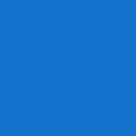
Игра престолов
Имаджинариум
Каркассон
Катамино
Квест Мастер
Кодовые имена
Колонизаторы
Кольт экспресс
Крокодил
Манчкин
Мафия
Мачи Коро
МЕМО
Монополия
Находка для шпиона
Ответь за 5 секунд
Пандемия
Покорение марса
Рик и Морти
Свинтус
Серп
Смертельные материалы
Соображарий