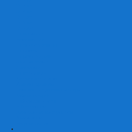
От 2 лет
От 3 лет
От 4 лет
От 5 лет
От 6 лет
От 7 лет
На внимание
Развивающие
На скорость реакции
На память
На развитие речи
Экономические
Логические
На ассоциации
Детские лото и домино
Ходилки-бродилки
Развивающие деревянные игры
Кубики историй
Наборы для опытов
Робототехника
Электронные конструкторы
Аквамозаика
Рисунки светом