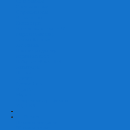
Со сценарием
С миниатюрами
С приложением
Игры-квесты
Книги-игры
Настольно-ролевые НРИ
Magic the Gathering
Для влюбленных
Застольные
Протекторы для игр
Игральные кости
Набор костей для НРИ
Аксессуары
Шашки
Домино
Русское Лото
Игра ГО
Маджонг
Подарочные сертификаты
УЦЕНКА
+
-
Шахматы
Шахматы недорогие
Шахматы резные