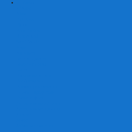
+
-
Серии
7 Чудес
Alias
Exit Квест
Fluxx
Pixel Tactics
Runebound
Small World
Азул
Активити
Башня, Дженга
Билет на поезд
Бэнг!
Взрывные котята
Воображарий
Время приключений
Гномы - вредители
Гравити фолз
Детективные истории
Детективные хроники
Диксит
Замес
Звёздные империи
Зомби в доме