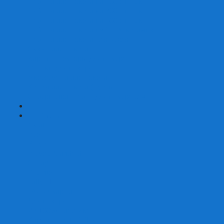
Наборы для покера на 200 фишек
Наборы для покера на 300 фишек
Наборы для покера на 500 фишек
Наборы для покера из 100% керамики
Наборы для покера Las Vegas
Сукно для покера
Карт-протекторы для покера
Фишки для покера
Аксессуары для покера
Кейсы для покера (пустые)
Собери свой набор для покера сам
+
-
Карты
Aviator
Bee
Bicycle
Bicycle Standard
Copag
Fournier
Tally-Ho
ГАФФ-карты
Для покера
Из 100% пластика
Карты от Art of Play