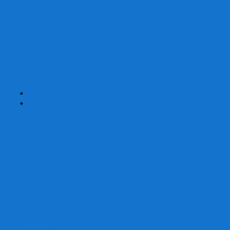
Карты от Ellusionist.com
Карты от Theory11.com
Классика от Bicycle
Классический дизайн
Наборы карт
Необычный дизайн
Специальные колоды Bicycle
ТАРО
Для фокусов и кардистри
+
-
Подарки
Метафорические ассоциативные карты
Блокноты
Браслеты
Ежедневники
Значки и пины
Конверты для денег
Планинги
Подарочные пакеты
Раскраски антистресс
Сквиши (Мялки)
Скетчбуки
Сувениры-приколы
Кружки