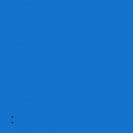
Скваеры
Уникальные
Змейки
Логические игры
Наборы головоломок
Неокубы
Металлические головоломки
Зеркальные головоломки
Смазка для головоломок
Таймеры и Маты для спидкубинга
Брелки кубиков и головоломок
Аксессуары
GAN
YJ (YongJun)
QiYi MoFangGe
Cyclone Boys
MoYu
ShengShou
YuXin
FanXin
+
-
Покер
Наборы для покера на 100 фишек