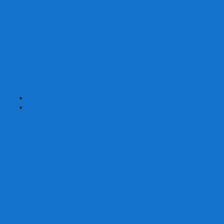
Страшные сказки
Таверна Красный Дракон
Ужас Аркхэма
Уно (UNO)
Шакал
Эволюция
Экивоки
Элементарно
Эпичные схватки боевых магов
Эрудит
+
-
Головоломки
Кубы 2х2
Кубы 3х3
Кубы 4x4
Кубы 5х5
Кубы 6х6
Кубы 7х7
Кубы 8х8 и больше
Магнитные головоломки
Пирамидки
Мегаминксы
Изменяющие форму
Скьюбы