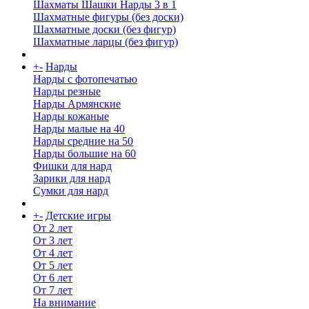
Шахматы Шашки Нарды 3 в 1
Шахматные фигуры (без доски)
Шахматные доски (без фигур)
Шахматные ларцы (без фигур)
+
-
Нарды
Нарды с фотопечатью
Нарды резные
Нарды Армянские
Нарды кожаные
Нарды малые на 40
Нарды средние на 50
Нарды большие на 60
Фишки для нард
Зарики для нард
Сумки для нард
+
-
Детские игры
От 2 лет
От 3 лет
От 4 лет
От 5 лет
От 6 лет
От 7 лет
На внимание