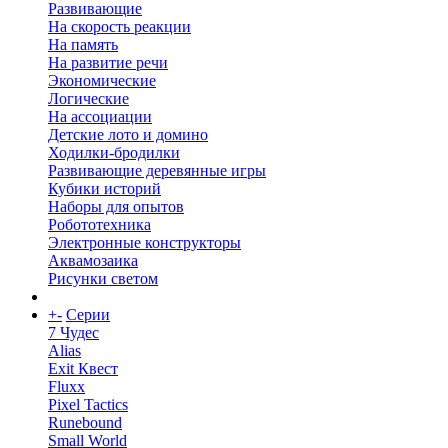
Развивающие
На скорость реакции
На память
На развитие речи
Экономические
Логические
На ассоциации
Детские лото и домино
Ходилки-бродилки
Развивающие деревянные игры
Кубики историй
Наборы для опытов
Робототехника
Электронные конструкторы
Аквамозаика
Рисунки светом
+
-
Серии
7 Чудес
Alias
Exit Квест
Fluxx
Pixel Tactics
Runebound
Small World