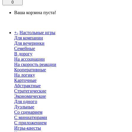
0
Ваша корзина пуста!
Каталог
+
-
Настольные игры
Для компании
Для вечеринки
Семейные
В дорогу
На ассоциации
На скорость реакции
Кооперативные
На логику
Карточные
Абстрактные
Стратегические
Экономические
Для одного
Дуэльные
Со сценарием
С миниатюрами
С приложением
Игры-квесты