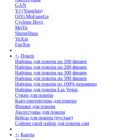
GAN
YJ (YongJun)
QiYi MoFangGe
Cyclone Boys
MoYu
ShengShou
YuXin
FanXin
+
-
Покер
Наборы для покера на 100 фишек
Наборы для покера на 200 фишек
Наборы для покера на 300 фишек
Наборы для покера на 500 фишек
Наборы для покера из 100% керамики
Наборы для покера Las Vegas
Сукно для покера
Карт-протекторы для покера
Фишки для покера
Аксессуары для покера
Кейсы для покера (пустые)
Собери свой набор для покера сам
+
-
Карты