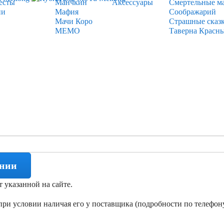
есты
Манчкин
Аксессуары
Смертельные м
ии
Мафия
Соображарий
Мачи Коро
Страшные сказ
МЕМО
Таверна Красн
ении
т указанной на сайте.
ри условии наличая его у поставщика (подробности по телефону