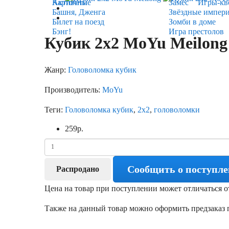
Карточные
Активити
Замес
Игры-кв
Башня, Дженга
Звёздные импер
Билет на поезд
Зомби в доме
Бэнг!
Игра престолов
Кубик 2х2 MoYu Meilong
Жанр:
Головоломка кубик
Производитель:
MoYu
Теги:
Головоломка кубик
,
2х2
,
головоломки
259
р.
Сообщить о поступл
Распродано
Цена на товар при поступлении может отличаться о
Также на данный товар можно оформить предзаказ п