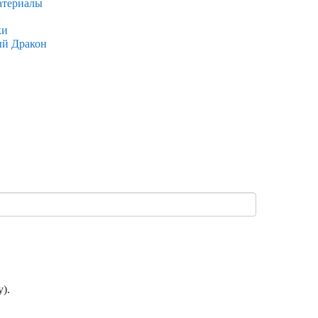
атериалы
ки
ый Дракон
).