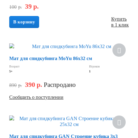
39
р.
100
р.
Купить
В корзину
в 1 клик
Скидка
Мат для спидкубинга MoYu 86х32 см
Возраст
Игроков
5+
1
390
р.
Распродано
890
р.
Сообщить о поступлении
Скидка
Мат для спидкубинга GAN Строение кубика 3х3