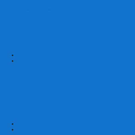
Шахматы турнирные Стаунтон
Шахматы из камня
Шахматы из металла
Шахматы из композитной смолы
Шахматы магнитные
Шахматы Шашки Нарды 3 в 1
Шахматные фигуры (без доски)
Шахматные доски (без фигур)
Шахматные ларцы (без фигур)
+
-
Нарды
Нарды с фотопечатью
Нарды резные
Нарды Армянские
Нарды кожаные
Нарды малые на 40
Нарды средние на 50
Нарды большие на 60
Фишки для нард
Зарики для нард
Сумки для нард
+
-
Детские игры