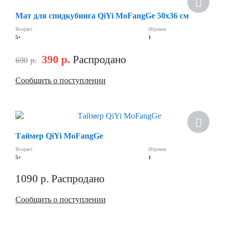
Скидка
Мат для спидкубинга QiYi MoFangGe 50х36 см
Возраст
Игроков
5+
1
390
р.
Распродано
690
р.
Сообщить о поступлении
Скидка
Таймер QiYi MoFangGe
Возраст
Игроков
5+
1
1090
р.
Распродано
Сообщить о поступлении