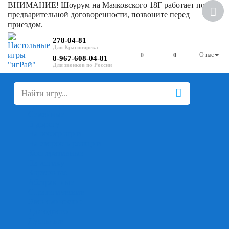
ВНИМАНИЕ! Шоурум на Маяковского 18Г работает по
Скидка
предварительной договоренности, позвоните перед
приездом.
278-04-81
О нас
0
0
8-967-608-04-81
+
-
Настольные игры
Для компании
Для вечеринки
Семейные
В дорогу
На ассоциации
На скорость реакции
Кооперативные
На логику
Карточные
Абстрактные
Стратегические
Экономические
Для одного
Дуэльные