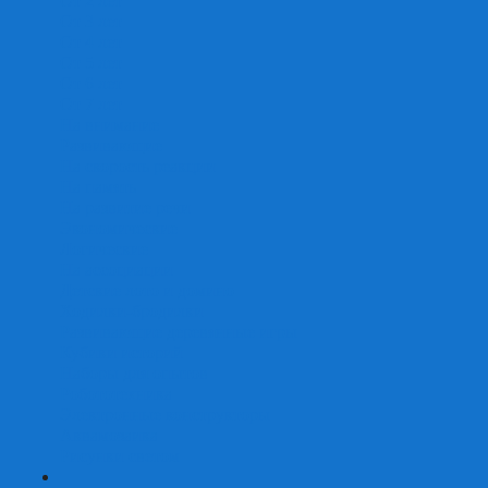
От 2 лет
От 3 лет
От 4 лет
От 5 лет
От 6 лет
От 7 лет
На внимание
Развивающие
На скорость реакции
На память
На развитие речи
Экономические
Логические
На ассоциации
Детские лото и домино
Ходилки-бродилки
Развивающие деревянные игры
Кубики историй
Наборы для опытов
Робототехника
Электронные конструкторы
Аквамозаика
Рисунки светом