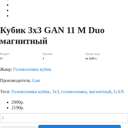
Кубик 3х3 GAN 11 M Duo
магнитный
Возраст
Игроков
Время игры
5+
1
от 4,69 с.
Жанр:
Головоломка кубик
Производитель:
Gan
Теги:
Головоломка кубик
,
3х3
,
головоломки
,
магнитный
,
GAN
2990
р.
2190
р.