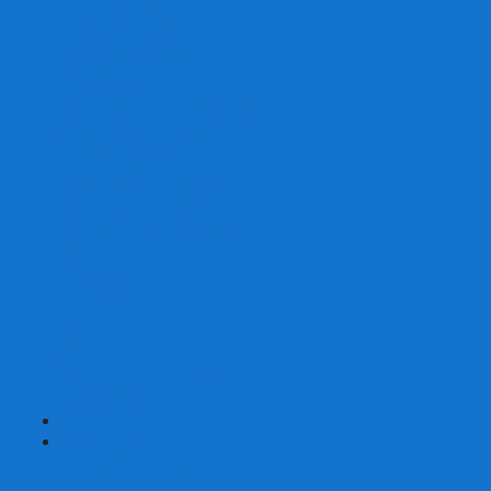
Со сценарием
С миниатюрами
С приложением
Игры-квесты
Книги-игры
Настольно-ролевые НРИ
Magic the Gathering
Для влюбленных
Застольные
Протекторы для игр
Игральные кости
Набор костей для НРИ
Аксессуары
Шашки
Домино
Русское Лото
Игра ГО
Маджонг
Подарочные сертификаты
УЦЕНКА
+
-
Шахматы
Шахматы недорогие
Шахматы резные