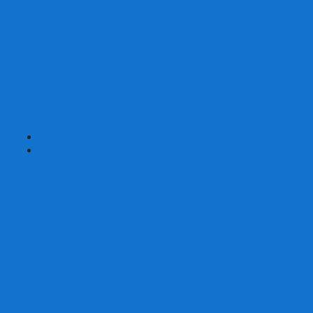
Страшные сказки
Таверна Красный Дракон
Ужас Аркхэма
Уно (UNO)
Шакал
Эволюция
Экивоки
Элементарно
Эпичные схватки боевых магов
Эрудит
+
-
Головоломки
Кубы 2х2
Кубы 3х3
Кубы 4x4
Кубы 5х5
Кубы 6х6
Кубы 7х7
Кубы 8х8 и больше
Магнитные головоломки
Пирамидки
Мегаминксы
Изменяющие форму
Скьюбы