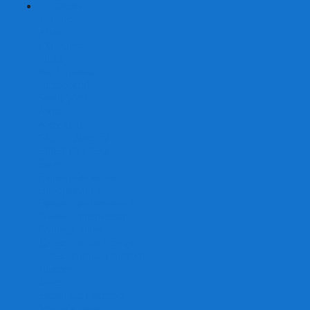
+
-
Серии
7 Чудес
Alias
Exit Квест
Fluxx
Pixel Tactics
Runebound
Small World
Азул
Активити
Башня, Дженга
Билет на поезд
Бэнг!
Взрывные котята
Воображарий
Время приключений
Гномы - вредители
Гравити фолз
Детективные истории
Детективные хроники
Диксит
Замес
Звёздные империи
Зомби в доме