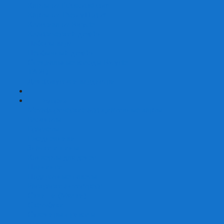
Карты от Ellusionist.com
Карты от Theory11.com
Классика от Bicycle
Классический дизайн
Наборы карт
Необычный дизайн
Специальные колоды Bicycle
ТАРО
Для фокусов и кардистри
+
-
Подарки
Метафорические ассоциативные карты
Блокноты
Браслеты
Ежедневники
Значки и пины
Конверты для денег
Планинги
Подарочные пакеты
Раскраски антистресс
Сквиши (Мялки)
Скетчбуки
Сувениры-приколы
Кружки