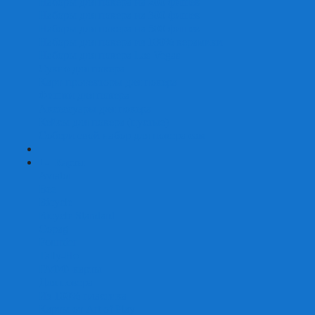
Наборы для покера на 200 фишек
Наборы для покера на 300 фишек
Наборы для покера на 500 фишек
Наборы для покера из 100% керамики
Наборы для покера Las Vegas
Сукно для покера
Карт-протекторы для покера
Фишки для покера
Аксессуары для покера
Кейсы для покера (пустые)
Собери свой набор для покера сам
+
-
Карты
Aviator
Bee
Bicycle
Bicycle Standard
Copag
Fournier
Tally-Ho
ГАФФ-карты
Для покера
Из 100% пластика
Карты от Art of Play