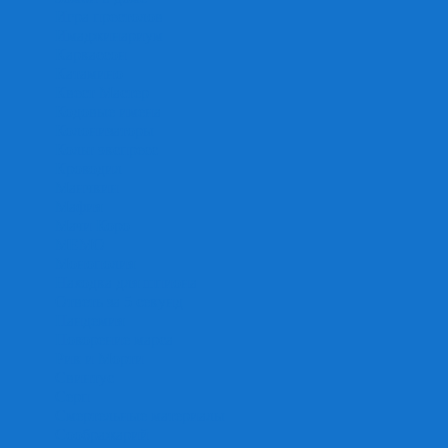
Игра престолов
Имаджинариум
Каркассон
Катамино
Квест Мастер
Кодовые имена
Колонизаторы
Кольт экспресс
Крокодил
Манчкин
Мафия
Мачи Коро
МЕМО
Монополия
Находка для шпиона
Ответь за 5 секунд
Пандемия
Покорение марса
Рик и Морти
Свинтус
Серп
Смертельные материалы
Соображарий