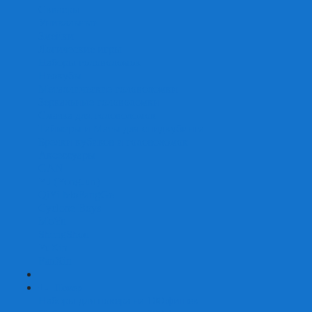
Скваеры
Уникальные
Змейки
Логические игры
Наборы головоломок
Неокубы
Металлические головоломки
Зеркальные головоломки
Смазка для головоломок
Таймеры и Маты для спидкубинга
Брелки кубиков и головоломок
Аксессуары
GAN
YJ (YongJun)
QiYi MoFangGe
Cyclone Boys
MoYu
ShengShou
YuXin
FanXin
+
-
Покер
Наборы для покера на 100 фишек