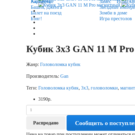
Карточные
Активити
Замес
Игры-кв
Башня, Дженга
Звёздные импер
Билет на поезд
Зомби в доме
Бэнг!
Игра престолов
Кубик 3х3 GAN 11 M Pr
Жанр:
Головоломка кубик
Производитель:
Gan
Теги:
Головоломка кубик
,
3х3
,
головоломки
,
магни
3190
р.
Сообщить о поступл
Распродано
Цена на товар при поступлении может отличаться о