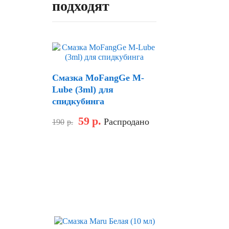
подходят
Смазка MoFangGe M-
Lube (3ml) для
спидкубинга
59
р.
Распродано
190
р.