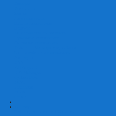
Скваеры
Уникальные
Змейки
Логические игры
Наборы головоломок
Неокубы
Металлические головоломки
Зеркальные головоломки
Смазка для головоломок
Таймеры и Маты для спидкубинга
Брелки кубиков и головоломок
Аксессуары
GAN
YJ (YongJun)
QiYi MoFangGe
Cyclone Boys
MoYu
ShengShou
YuXin
FanXin
+
-
Покер
Наборы для покера на 100 фишек