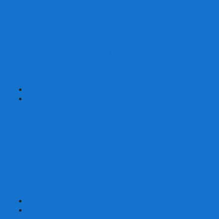
Шахматы турнирные Стаунтон
Шахматы из камня
Шахматы из металла
Шахматы из композитной смолы
Шахматы магнитные
Шахматы Шашки Нарды 3 в 1
Шахматные фигуры (без доски)
Шахматные доски (без фигур)
Шахматные ларцы (без фигур)
+
-
Нарды
Нарды с фотопечатью
Нарды резные
Нарды Армянские
Нарды кожаные
Нарды малые на 40
Нарды средние на 50
Нарды большие на 60
Фишки для нард
Зарики для нард
Сумки для нард
+
-
Детские игры