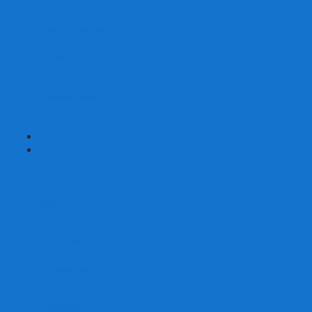
Страшные сказки
Таверна Красный Дракон
Ужас Аркхэма
Уно (UNO)
Шакал
Эволюция
Экивоки
Элементарно
Эпичные схватки боевых магов
Эрудит
+
-
Головоломки
Кубы 2х2
Кубы 3х3
Кубы 4x4
Кубы 5х5
Кубы 6х6
Кубы 7х7
Кубы 8х8 и больше
Магнитные головоломки
Пирамидки
Мегаминксы
Изменяющие форму
Скьюбы