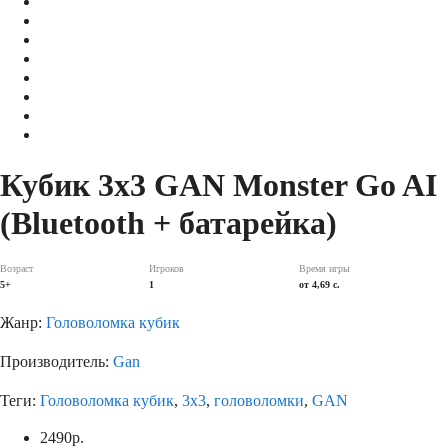
Кубик 3х3 GAN Monster Go AI
(Bluetooth + батарейка)
Возраст
Игроков
Время игры
5+
1
от 4,69 с.
Жанр:
Головоломка кубик
Производитель:
Gan
Теги:
Головоломка кубик
,
3х3
,
головоломки
,
GAN
2490
р.