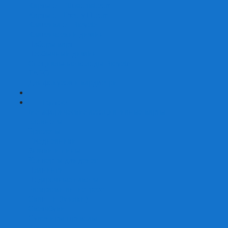
Карты от Ellusionist.com
Карты от Theory11.com
Классика от Bicycle
Классический дизайн
Наборы карт
Необычный дизайн
Специальные колоды Bicycle
ТАРО
Для фокусов и кардистри
+
-
Подарки
Метафорические ассоциативные карты
Блокноты
Браслеты
Ежедневники
Значки и пины
Конверты для денег
Планинги
Подарочные пакеты
Раскраски антистресс
Сквиши (Мялки)
Скетчбуки
Сувениры-приколы
Кружки