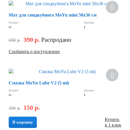
Скидка
Мат для спидкубинга MoYu mini 50х36 см
Возраст
Игроков
5+
1
390
р.
Распродано
690
р.
Сообщить о поступлении
Скидка
Смазка MoYu Lube V2 (5 ml)
Возраст
Игроков
5+
1
150
р.
290
р.
Купить
В корзину
в 1 клик