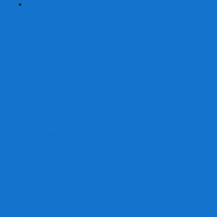
+
-
Серии
7 Чудес
Alias
Exit Квест
Fluxx
Pixel Tactics
Runebound
Small World
Азул
Активити
Башня, Дженга
Билет на поезд
Бэнг!
Взрывные котята
Воображарий
Время приключений
Гномы - вредители
Гравити фолз
Детективные истории
Детективные хроники
Диксит
Замес
Звёздные империи
Зомби в доме