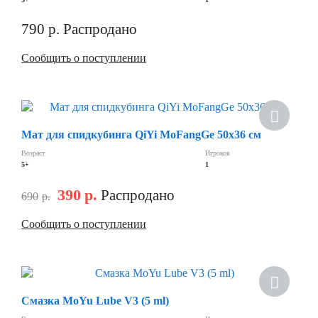
790
р.
Распродано
Сообщить о поступлении
Скидка
Мат для спидкубинга QiYi MoFangGe 50х36 см
Возраст
Игроков
5+
1
390
р.
Распродано
690
р.
Сообщить о поступлении
Скидка
Смазка MoYu Lube V3 (5 ml)