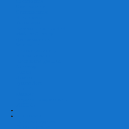
Со сценарием
С миниатюрами
С приложением
Игры-квесты
Книги-игры
Настольно-ролевые НРИ
Magic the Gathering
Для влюбленных
Застольные
Протекторы для игр
Игральные кости
Набор костей для НРИ
Аксессуары
Шашки
Домино
Русское Лото
Игра ГО
Маджонг
Подарочные сертификаты
УЦЕНКА
+
-
Шахматы
Шахматы недорогие
Шахматы резные