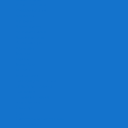
Игра престолов
Имаджинариум
Каркассон
Катамино
Квест Мастер
Кодовые имена
Колонизаторы
Кольт экспресс
Крокодил
Манчкин
Мафия
Мачи Коро
МЕМО
Монополия
Находка для шпиона
Ответь за 5 секунд
Пандемия
Покорение марса
Рик и Морти
Свинтус
Серп
Смертельные материалы
Соображарий