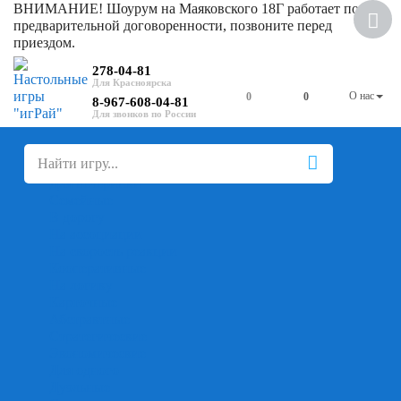
ВНИМАНИЕ! Шоурум на Маяковского 18Г работает по
Скидка
предварительной договоренности, позвоните перед
приездом.
278-04-81
О нас
0
0
8-967-608-04-81
+
-
Настольные игры
Для компании
Для вечеринки
Семейные
В дорогу
На ассоциации
На скорость реакции
Кооперативные
На логику
Карточные
Абстрактные
Стратегические
Экономические
Для одного
Дуэльные