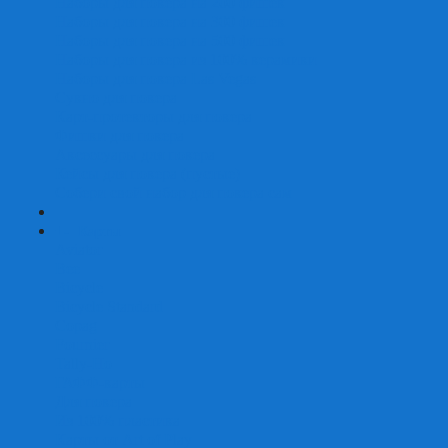
Наборы для покера на 200 фишек
Наборы для покера на 300 фишек
Наборы для покера на 500 фишек
Наборы для покера из 100% керамики
Наборы для покера Las Vegas
Сукно для покера
Карт-протекторы для покера
Фишки для покера
Аксессуары для покера
Кейсы для покера (пустые)
Собери свой набор для покера сам
+
-
Карты
Aviator
Bee
Bicycle
Bicycle Standard
Copag
Fournier
Tally-Ho
ГАФФ-карты
Для покера
Из 100% пластика
Карты от Art of Play