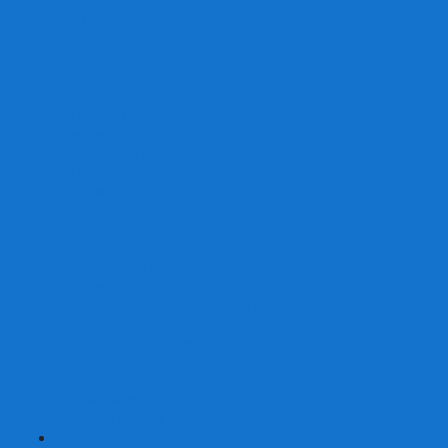
От 2 лет
От 3 лет
От 4 лет
От 5 лет
От 6 лет
От 7 лет
На внимание
Развивающие
На скорость реакции
На память
На развитие речи
Экономические
Логические
На ассоциации
Детские лото и домино
Ходилки-бродилки
Развивающие деревянные игры
Кубики историй
Наборы для опытов
Робототехника
Электронные конструкторы
Аквамозаика
Рисунки светом