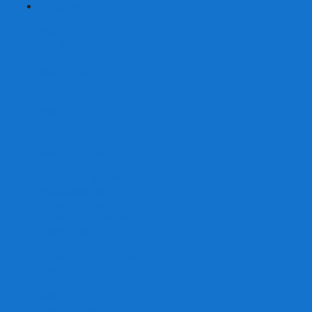
+
-
Серии
7 Чудес
Alias
Exit Квест
Fluxx
Pixel Tactics
Runebound
Small World
Азул
Активити
Башня, Дженга
Билет на поезд
Бэнг!
Взрывные котята
Воображарий
Время приключений
Гномы - вредители
Гравити фолз
Детективные истории
Детективные хроники
Диксит
Замес
Звёздные империи
Зомби в доме