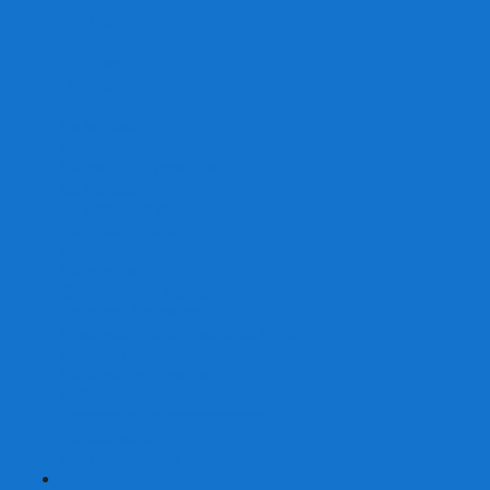
От 2 лет
От 3 лет
От 4 лет
От 5 лет
От 6 лет
От 7 лет
На внимание
Развивающие
На скорость реакции
На память
На развитие речи
Экономические
Логические
На ассоциации
Детские лото и домино
Ходилки-бродилки
Развивающие деревянные игры
Кубики историй
Наборы для опытов
Робототехника
Электронные конструкторы
Аквамозаика
Рисунки светом