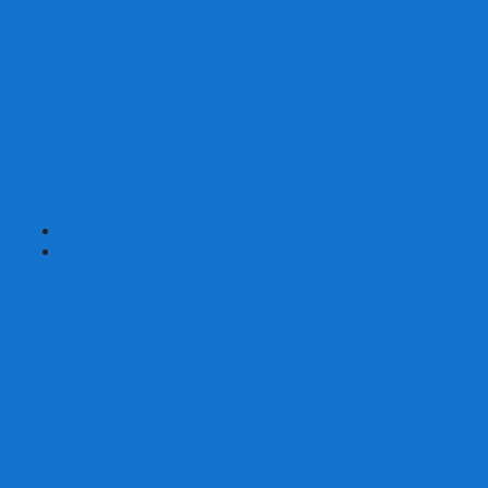
Наборы для покера на 200 фишек
Наборы для покера на 300 фишек
Наборы для покера на 500 фишек
Наборы для покера из 100% керамики
Наборы для покера Las Vegas
Сукно для покера
Карт-протекторы для покера
Фишки для покера
Аксессуары для покера
Кейсы для покера (пустые)
Собери свой набор для покера сам
+
-
Карты
Aviator
Bee
Bicycle
Bicycle Standard
Copag
Fournier
Tally-Ho
ГАФФ-карты
Для покера
Из 100% пластика
Карты от Art of Play