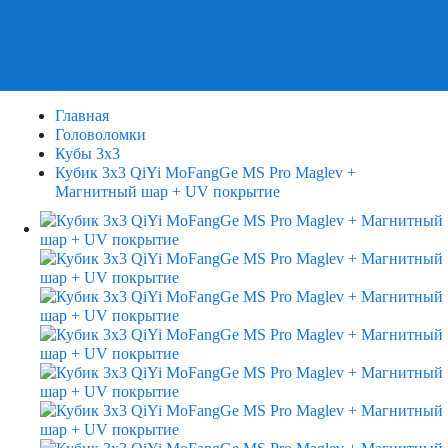
Пазлы
Деревянные пазлы
3Д Пазлы
Главная
Головоломки
Кубы 3х3
Кубик 3х3 QiYi MoFangGe MS Pro Maglev +
Магнитный шар + UV покрытие