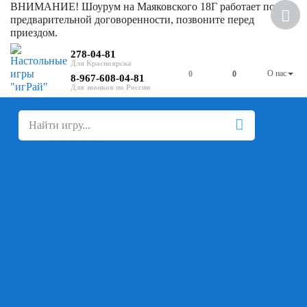
ВНИМАНИЕ! Шоурум на Маяковского 18Г работает по
предварительной договоренности, позвоните перед
приездом.
278-04-81
О нас
0
0
8-967-608-04-81
+
-
Настольные игры
Для компании
Для вечеринки
Семейные
В дорогу
На ассоциации
На скорость реакции
Кооперативные
На логику
Карточные
Абстрактные
Стратегические
Экономические
Для одного
Дуэльные