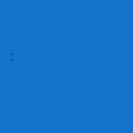
Карты от Ellusionist.com
Карты от Theory11.com
Классика от Bicycle
Классический дизайн
Наборы карт
Необычный дизайн
Специальные колоды Bicycle
ТАРО
Для фокусов и кардистри
+
-
Подарки
Метафорические ассоциативные карты
Блокноты
Браслеты
Ежедневники
Значки и пины
Конверты для денег
Планинги
Подарочные пакеты
Раскраски антистресс
Сквиши (Мялки)
Скетчбуки
Сувениры-приколы
Кружки