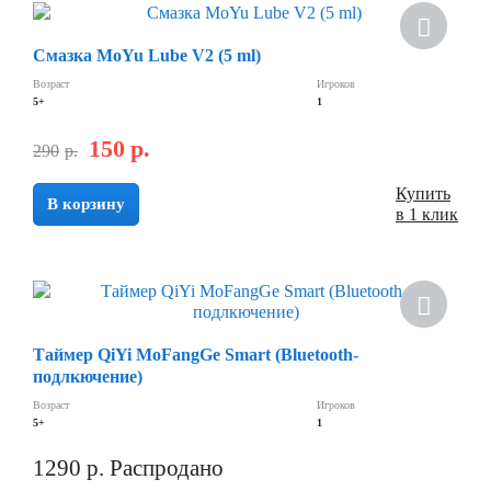
Смазка MoYu Lube V2 (5 ml)
Возраст
Игроков
5+
1
150
р.
290
р.
Купить
В корзину
в 1 клик
Таймер QiYi MoFangGe Smart (Bluetooth-
подлкючение)
Возраст
Игроков
5+
1
1290
р.
Распродано