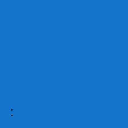
Со сценарием
С миниатюрами
С приложением
Игры-квесты
Книги-игры
Настольно-ролевые НРИ
Magic the Gathering
Для влюбленных
Застольные
Протекторы для игр
Игральные кости
Набор костей для НРИ
Аксессуары
Шашки
Домино
Русское Лото
Игра ГО
Маджонг
Подарочные сертификаты
УЦЕНКА
+
-
Шахматы
Шахматы недорогие
Шахматы резные