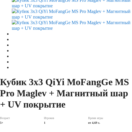
Кубик 3х3 QiYi MoFangGe MS
Pro Maglev + Магнитный шар
+ UV покрытие
Возраст
Игроков
Время игры
5+
1
от 4,69 c.