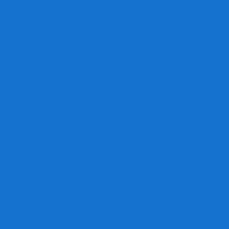
Игра престолов
Имаджинариум
Каркассон
Катамино
Квест Мастер
Кодовые имена
Колонизаторы
Кольт экспресс
Крокодил
Манчкин
Мафия
Мачи Коро
МЕМО
Монополия
Находка для шпиона
Ответь за 5 секунд
Пандемия
Покорение марса
Рик и Морти
Свинтус
Серп
Смертельные материалы
Соображарий