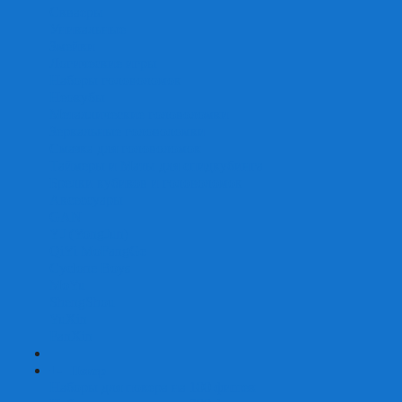
Скваеры
Уникальные
Змейки
Логические игры
Наборы головоломок
Неокубы
Металлические головоломки
Зеркальные головоломки
Смазка для головоломок
Таймеры и Маты для спидкубинга
Брелки кубиков и головоломок
Аксессуары
GAN
YJ (YongJun)
QiYi MoFangGe
Cyclone Boys
MoYu
ShengShou
YuXin
FanXin
+
-
Покер
Наборы для покера на 100 фишек