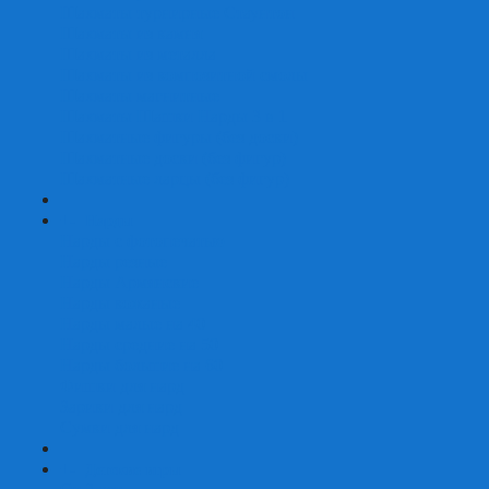
Шахматы турнирные Стаунтон
Шахматы из камня
Шахматы из металла
Шахматы из композитной смолы
Шахматы магнитные
Шахматы Шашки Нарды 3 в 1
Шахматные фигуры (без доски)
Шахматные доски (без фигур)
Шахматные ларцы (без фигур)
+
-
Нарды
Нарды с фотопечатью
Нарды резные
Нарды Армянские
Нарды кожаные
Нарды малые на 40
Нарды средние на 50
Нарды большие на 60
Фишки для нард
Зарики для нард
Сумки для нард
+
-
Детские игры