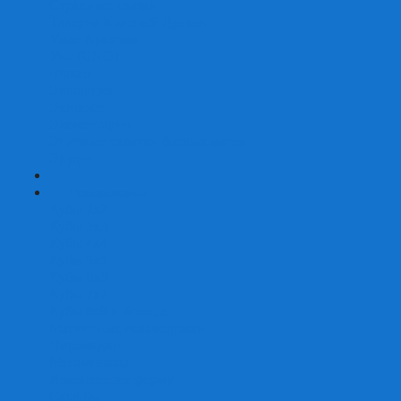
Страшные сказки
Таверна Красный Дракон
Ужас Аркхэма
Уно (UNO)
Шакал
Эволюция
Экивоки
Элементарно
Эпичные схватки боевых магов
Эрудит
+
-
Головоломки
Кубы 2х2
Кубы 3х3
Кубы 4x4
Кубы 5х5
Кубы 6х6
Кубы 7х7
Кубы 8х8 и больше
Магнитные головоломки
Пирамидки
Мегаминксы
Изменяющие форму
Скьюбы