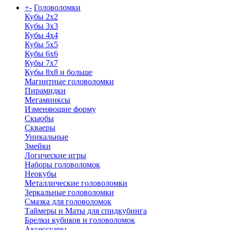
+
-
Головоломки
Кубы 2х2
Кубы 3х3
Кубы 4x4
Кубы 5х5
Кубы 6х6
Кубы 7х7
Кубы 8х8 и больше
Магнитные головоломки
Пирамидки
Мегаминксы
Изменяющие форму
Скьюбы
Скваеры
Уникальные
Змейки
Логические игры
Наборы головоломок
Неокубы
Металлические головоломки
Зеркальные головоломки
Смазка для головоломок
Таймеры и Маты для спидкубинга
Брелки кубиков и головоломок
Аксессуары