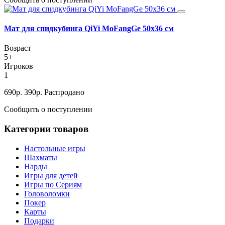
Мат для спидкубинга QiYi MoFangGe 50х36 см
Возраст
5+
Игроков
1
690
р.
390
р.
Распродано
Сообщить о поступлении
Категории товаров
Настольные игры
Шахматы
Нарды
Игры для детей
Игры по Сериям
Головоломки
Покер
Карты
Подарки