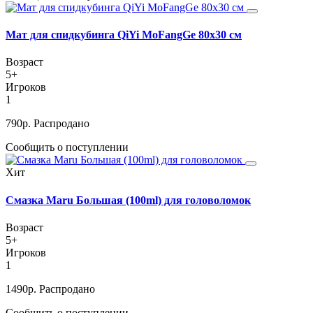
Мат для спидкубинга QiYi MoFangGe 80х30 см
Возраст
5+
Игроков
1
790
р.
Распродано
Сообщить о поступлении
Хит
Смазка Maru Большая (100ml) для головоломок
Возраст
5+
Игроков
1
1490
р.
Распродано
Сообщить о поступлении