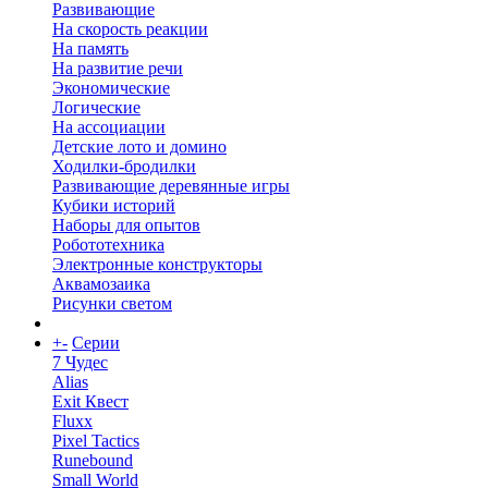
Развивающие
На скорость реакции
На память
На развитие речи
Экономические
Логические
На ассоциации
Детские лото и домино
Ходилки-бродилки
Развивающие деревянные игры
Кубики историй
Наборы для опытов
Робототехника
Электронные конструкторы
Аквамозаика
Рисунки светом
+
-
Серии
7 Чудес
Alias
Exit Квест
Fluxx
Pixel Tactics
Runebound
Small World