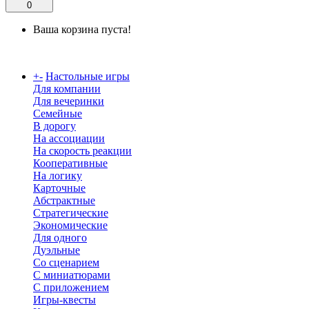
0
Ваша корзина пуста!
Каталог
+
-
Настольные игры
Для компании
Для вечеринки
Семейные
В дорогу
На ассоциации
На скорость реакции
Кооперативные
На логику
Карточные
Абстрактные
Стратегические
Экономические
Для одного
Дуэльные
Со сценарием
С миниатюрами
С приложением
Игры-квесты