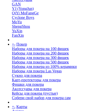
GAN
YJ (YongJun)
QiYi MoFangGe
Cyclone Boys
MoYu
ShengShou
YuXin
FanXin
+
-
Покер
Наборы для покера на 100 фишек
Наборы для покера на 200 фишек
Наборы для покера на 300 фишек
Наборы для покера на 500 фишек
Наборы для покера из 100% керамики
Наборы для покера Las Vegas
Сукно для покера
Карт-протекторы для покера
Фишки для покера
Аксессуары для покера
Кейсы для покера (пустые)
Собери свой набор для покера сам
+
-
Карты