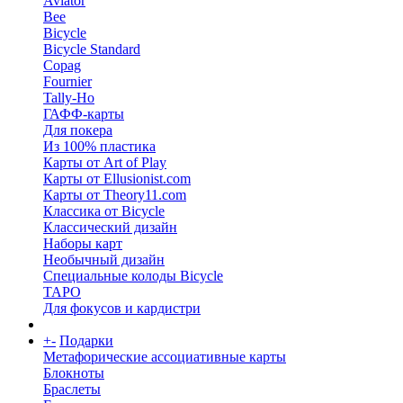
Aviator
Bee
Bicycle
Bicycle Standard
Copag
Fournier
Tally-Ho
ГАФФ-карты
Для покера
Из 100% пластика
Карты от Art of Play
Карты от Ellusionist.com
Карты от Theory11.com
Классика от Bicycle
Классический дизайн
Наборы карт
Необычный дизайн
Специальные колоды Bicycle
ТАРО
Для фокусов и кардистри
+
-
Подарки
Метафорические ассоциативные карты
Блокноты
Браслеты