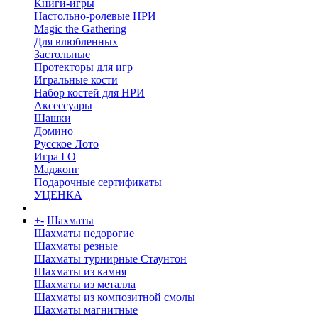
Книги-игры
Настольно-ролевые НРИ
Magic the Gathering
Для влюбленных
Застольные
Протекторы для игр
Игральные кости
Набор костей для НРИ
Аксессуары
Шашки
Домино
Русское Лото
Игра ГО
Маджонг
Подарочные сертификаты
УЦЕНКА
+
-
Шахматы
Шахматы недорогие
Шахматы резные
Шахматы турнирные Стаунтон
Шахматы из камня
Шахматы из металла
Шахматы из композитной смолы
Шахматы магнитные