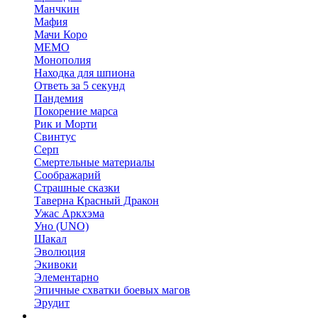
Манчкин
Мафия
Мачи Коро
МЕМО
Монополия
Находка для шпиона
Ответь за 5 секунд
Пандемия
Покорение марса
Рик и Морти
Свинтус
Серп
Смертельные материалы
Соображарий
Страшные сказки
Таверна Красный Дракон
Ужас Аркхэма
Уно (UNO)
Шакал
Эволюция
Экивоки
Элементарно
Эпичные схватки боевых магов
Эрудит