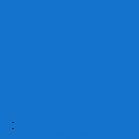
Скваеры
Уникальные
Змейки
Логические игры
Наборы головоломок
Неокубы
Металлические головоломки
Зеркальные головоломки
Смазка для головоломок
Таймеры и Маты для спидкубинга
Брелки кубиков и головоломок
Аксессуары
GAN
YJ (YongJun)
QiYi MoFangGe
Cyclone Boys
MoYu
ShengShou
YuXin
FanXin
+
-
Покер
Наборы для покера на 100 фишек