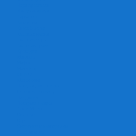
Игра престолов
Имаджинариум
Каркассон
Катамино
Квест Мастер
Кодовые имена
Колонизаторы
Кольт экспресс
Крокодил
Манчкин
Мафия
Мачи Коро
МЕМО
Монополия
Находка для шпиона
Ответь за 5 секунд
Пандемия
Покорение марса
Рик и Морти
Свинтус
Серп
Смертельные материалы
Соображарий