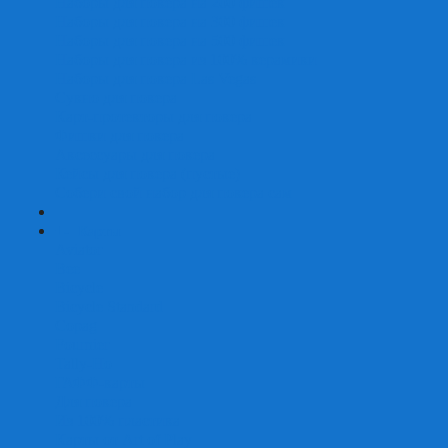
Наборы для покера на 200 фишек
Наборы для покера на 300 фишек
Наборы для покера на 500 фишек
Наборы для покера из 100% керамики
Наборы для покера Las Vegas
Сукно для покера
Карт-протекторы для покера
Фишки для покера
Аксессуары для покера
Кейсы для покера (пустые)
Собери свой набор для покера сам
+
-
Карты
Aviator
Bee
Bicycle
Bicycle Standard
Copag
Fournier
Tally-Ho
ГАФФ-карты
Для покера
Из 100% пластика
Карты от Art of Play