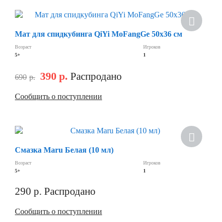
Скидка
Мат для спидкубинга QiYi MoFangGe 50х36 см
Возраст
Игроков
5+
1
390
р.
Распродано
690
р.
Сообщить о поступлении
Скидка
Смазка Maru Белая (10 мл)
Возраст
Игроков
5+
1
290
р.
Распродано
Сообщить о поступлении