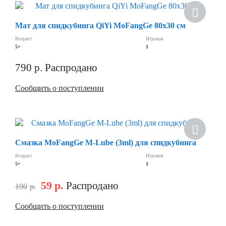
Скидка
Мат для спидкубинга QiYi MoFangGe 80х30 см
Возраст
Игроков
5+
1
790
р.
Распродано
Сообщить о поступлении
Скидка
Смазка MoFangGe M-Lube (3ml) для спидкубинга
Возраст
Игроков
5+
1
59
р.
Распродано
190
р.
Сообщить о поступлении