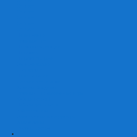
От 2 лет
От 3 лет
От 4 лет
От 5 лет
От 6 лет
От 7 лет
На внимание
Развивающие
На скорость реакции
На память
На развитие речи
Экономические
Логические
На ассоциации
Детские лото и домино
Ходилки-бродилки
Развивающие деревянные игры
Кубики историй
Наборы для опытов
Робототехника
Электронные конструкторы
Аквамозаика
Рисунки светом