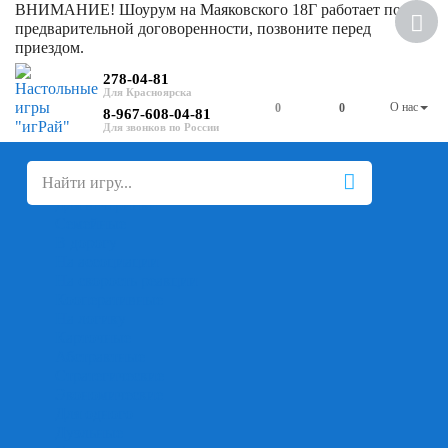
ВНИМАНИЕ! Шоурум на Маяковского 18Г работает по
Скидка
предварительной договоренности, позвоните перед
приездом.
278-04-81
О нас
0
0
8-967-608-04-81
+
-
Настольные игры
Для компании
Для вечеринки
Семейные
В дорогу
На ассоциации
На скорость реакции
Кооперативные
На логику
Карточные
Абстрактные
Стратегические
Экономические
Для одного
Дуэльные