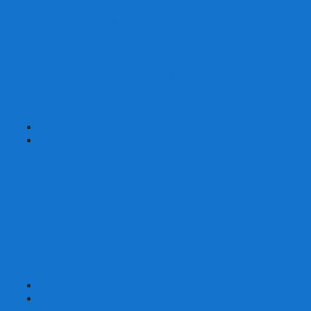
Шахматы турнирные Стаунтон
Шахматы из камня
Шахматы из металла
Шахматы из композитной смолы
Шахматы магнитные
Шахматы Шашки Нарды 3 в 1
Шахматные фигуры (без доски)
Шахматные доски (без фигур)
Шахматные ларцы (без фигур)
+
-
Нарды
Нарды с фотопечатью
Нарды резные
Нарды Армянские
Нарды кожаные
Нарды малые на 40
Нарды средние на 50
Нарды большие на 60
Фишки для нард
Зарики для нард
Сумки для нард
+
-
Детские игры