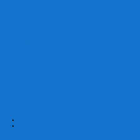
Со сценарием
С миниатюрами
С приложением
Игры-квесты
Книги-игры
Настольно-ролевые НРИ
Magic the Gathering
Для влюбленных
Застольные
Протекторы для игр
Игральные кости
Набор костей для НРИ
Аксессуары
Шашки
Домино
Русское Лото
Игра ГО
Маджонг
Подарочные сертификаты
УЦЕНКА
+
-
Шахматы
Шахматы недорогие
Шахматы резные