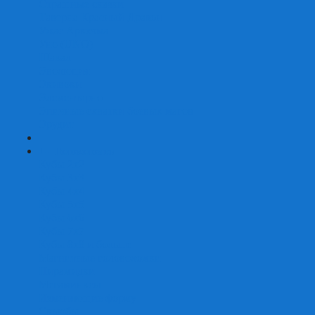
Страшные сказки
Таверна Красный Дракон
Ужас Аркхэма
Уно (UNO)
Шакал
Эволюция
Экивоки
Элементарно
Эпичные схватки боевых магов
Эрудит
+
-
Головоломки
Кубы 2х2
Кубы 3х3
Кубы 4x4
Кубы 5х5
Кубы 6х6
Кубы 7х7
Кубы 8х8 и больше
Магнитные головоломки
Пирамидки
Мегаминксы
Изменяющие форму
Скьюбы