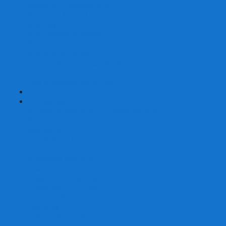
Карты от Ellusionist.com
Карты от Theory11.com
Классика от Bicycle
Классический дизайн
Наборы карт
Необычный дизайн
Специальные колоды Bicycle
ТАРО
Для фокусов и кардистри
+
-
Подарки
Метафорические ассоциативные карты
Блокноты
Браслеты
Ежедневники
Значки и пины
Конверты для денег
Планинги
Подарочные пакеты
Раскраски антистресс
Сквиши (Мялки)
Скетчбуки
Сувениры-приколы
Кружки