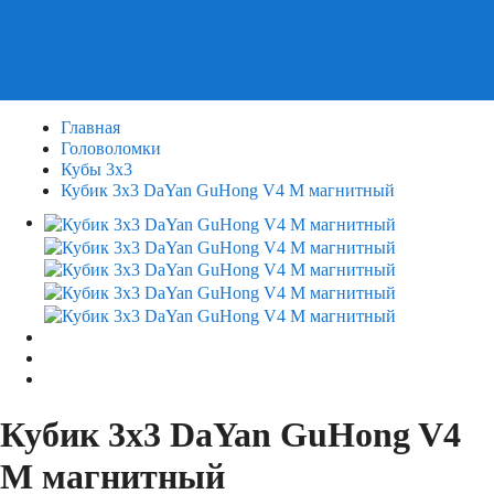
Пазлы
Деревянные пазлы
3Д Пазлы
Главная
Головоломки
Кубы 3х3
Кубик 3х3 DaYan GuHong V4 M магнитный
Кубик 3х3 DaYan GuHong V4
M магнитный