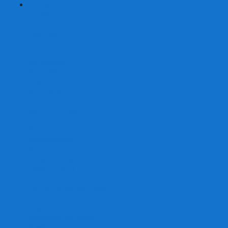
+
-
Серии
7 Чудес
Alias
Exit Квест
Fluxx
Pixel Tactics
Runebound
Small World
Азул
Активити
Башня, Дженга
Билет на поезд
Бэнг!
Взрывные котята
Воображарий
Время приключений
Гномы - вредители
Гравити фолз
Детективные истории
Детективные хроники
Диксит
Замес
Звёздные империи
Зомби в доме