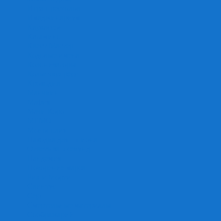
Игра престолов
Имаджинариум
Каркассон
Катамино
Квест Мастер
Кодовые имена
Колонизаторы
Кольт экспресс
Крокодил
Манчкин
Мафия
Мачи Коро
МЕМО
Монополия
Находка для шпиона
Ответь за 5 секунд
Пандемия
Покорение марса
Рик и Морти
Свинтус
Серп
Смертельные материалы
Соображарий