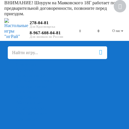
ВНИМАНИЕ! Шоурум на Маяковского 18Г работает по
предварительной договоренности, позвоните перед
приездом.
278-04-81
О нас
0
0
8-967-608-04-81
+
-
Настольные игры
Для компании
Для вечеринки
Семейные
В дорогу
На ассоциации
На скорость реакции
Кооперативные
На логику
Карточные
Абстрактные
Стратегические
Экономические
Для одного
Дуэльные