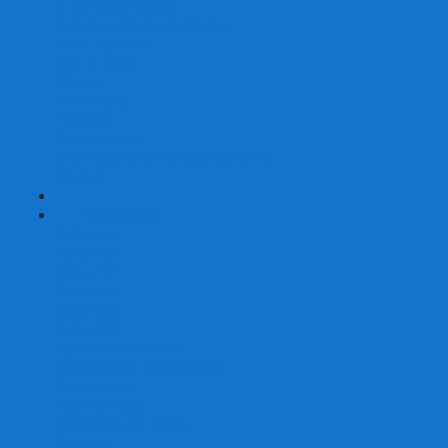
Страшные сказки
Таверна Красный Дракон
Ужас Аркхэма
Уно (UNO)
Шакал
Эволюция
Экивоки
Элементарно
Эпичные схватки боевых магов
Эрудит
+
-
Головоломки
Кубы 2х2
Кубы 3х3
Кубы 4x4
Кубы 5х5
Кубы 6х6
Кубы 7х7
Кубы 8х8 и больше
Магнитные головоломки
Пирамидки
Мегаминксы
Изменяющие форму
Скьюбы