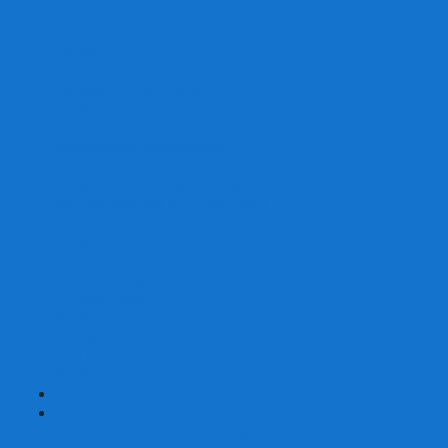
Скваеры
Уникальные
Змейки
Логические игры
Наборы головоломок
Неокубы
Металлические головоломки
Зеркальные головоломки
Смазка для головоломок
Таймеры и Маты для спидкубинга
Брелки кубиков и головоломок
Аксессуары
GAN
YJ (YongJun)
QiYi MoFangGe
Cyclone Boys
MoYu
ShengShou
YuXin
FanXin
+
-
Покер
Наборы для покера на 100 фишек