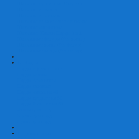
Шахматы турнирные Стаунтон
Шахматы из камня
Шахматы из металла
Шахматы из композитной смолы
Шахматы магнитные
Шахматы Шашки Нарды 3 в 1
Шахматные фигуры (без доски)
Шахматные доски (без фигур)
Шахматные ларцы (без фигур)
+
-
Нарды
Нарды с фотопечатью
Нарды резные
Нарды Армянские
Нарды кожаные
Нарды малые на 40
Нарды средние на 50
Нарды большие на 60
Фишки для нард
Зарики для нард
Сумки для нард
+
-
Детские игры