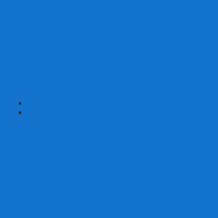
Наборы для покера на 200 фишек
Наборы для покера на 300 фишек
Наборы для покера на 500 фишек
Наборы для покера из 100% керамики
Наборы для покера Las Vegas
Сукно для покера
Карт-протекторы для покера
Фишки для покера
Аксессуары для покера
Кейсы для покера (пустые)
Собери свой набор для покера сам
+
-
Карты
Aviator
Bee
Bicycle
Bicycle Standard
Copag
Fournier
Tally-Ho
ГАФФ-карты
Для покера
Из 100% пластика
Карты от Art of Play