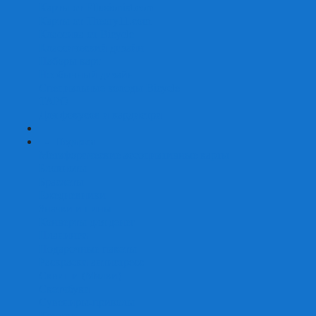
Карты от Ellusionist.com
Карты от Theory11.com
Классика от Bicycle
Классический дизайн
Наборы карт
Необычный дизайн
Специальные колоды Bicycle
ТАРО
Для фокусов и кардистри
+
-
Подарки
Метафорические ассоциативные карты
Блокноты
Браслеты
Ежедневники
Значки и пины
Конверты для денег
Планинги
Подарочные пакеты
Раскраски антистресс
Сквиши (Мялки)
Скетчбуки
Сувениры-приколы
Кружки