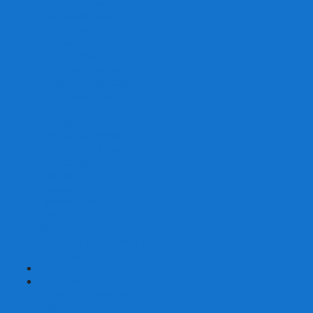
Со сценарием
С миниатюрами
С приложением
Игры-квесты
Книги-игры
Настольно-ролевые НРИ
Magic the Gathering
Для влюбленных
Застольные
Протекторы для игр
Игральные кости
Набор костей для НРИ
Аксессуары
Шашки
Домино
Русское Лото
Игра ГО
Маджонг
Подарочные сертификаты
УЦЕНКА
+
-
Шахматы
Шахматы недорогие
Шахматы резные