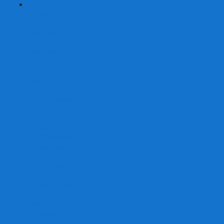
+
-
Серии
7 Чудес
Alias
Exit Квест
Fluxx
Pixel Tactics
Runebound
Small World
Азул
Активити
Башня, Дженга
Билет на поезд
Бэнг!
Взрывные котята
Воображарий
Время приключений
Гномы - вредители
Гравити фолз
Детективные истории
Детективные хроники
Диксит
Замес
Звёздные империи
Зомби в доме