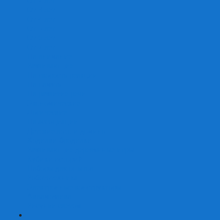
От 2 лет
От 3 лет
От 4 лет
От 5 лет
От 6 лет
От 7 лет
На внимание
Развивающие
На скорость реакции
На память
На развитие речи
Экономические
Логические
На ассоциации
Детские лото и домино
Ходилки-бродилки
Развивающие деревянные игры
Кубики историй
Наборы для опытов
Робототехника
Электронные конструкторы
Аквамозаика
Рисунки светом