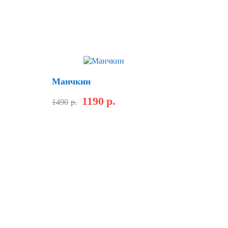
Хит
Манчкин
1190
р.
1490
р.