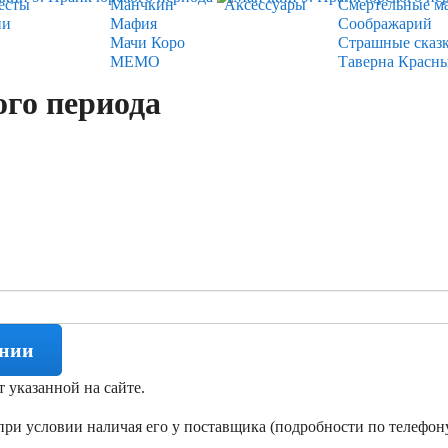
есты
Манчкин
Аксессуары
Смертельные м
ии
Мафия
Соображарий
Мачи Коро
Страшные сказ
МЕМО
Таверна Красн
го периода
ении
т указанной на сайте.
ри условии наличая его у поставщика (подробности по телефону