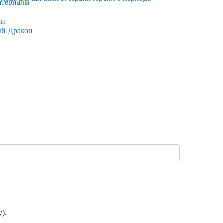
атериалы
ки
ый Дракон
).