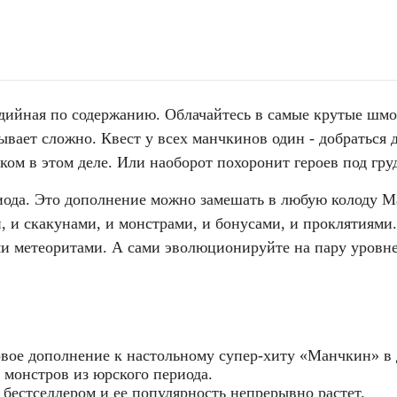
одийная по содержанию. Облачайтесь в самые крутые шмо
ывает сложно. Квест у всех манчкинов один - добраться д
ом в этом деле. Или наоборот похоронит героев под гр
иода. Это дополнение можно замешать в любую колоду М
, и скакунами, и монстрами, и бонусами, и проклятиями
ми метеоритами. А сами эволюционируйте на пару уров
вое дополнение к настольному супер-хиту «Манчкин» в 
 монстров из юрского периода.
бестселлером и ее популярность непрерывно растет.