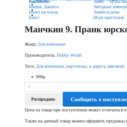
Карточные
Активити
Замес
Игры-кв
Башня, Дженга
Звёздные импер
Билет на поезд
Зомби в доме
Бэнг!
Игра престолов
Манчкин 9. Пранк юрско
Жанр:
Для компании
Производитель:
Hobby World
Теги:
Для компании
,
карточные
,
в дорогу
,
манчкин
990
р.
Сообщить о поступл
Распродано
Цена на товар при поступлении может отличаться о
Также на данный товар можно оформить предзаказ п