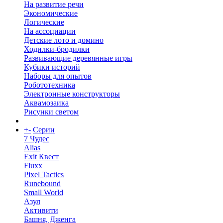
На развитие речи
Экономические
Логические
На ассоциации
Детские лото и домино
Ходилки-бродилки
Развивающие деревянные игры
Кубики историй
Наборы для опытов
Робототехника
Электронные конструкторы
Аквамозаика
Рисунки светом
+
-
Серии
7 Чудес
Alias
Exit Квест
Fluxx
Pixel Tactics
Runebound
Small World
Азул
Активити
Башня, Дженга