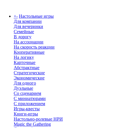
Каталог
+
-
Настольные игры
Для компании
Для вечеринки
Семейные
В дорогу
На ассоциации
На скорость реакции
Кооперативные
На логику
Карточные
Абстрактные
Стратегические
Экономические
Для одного
Дуэльные
Со сценарием
С миниатюрами
С приложением
Игры-квесты
Книги-игры
Настольно-ролевые НРИ
Magic the Gathering