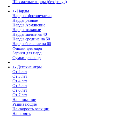
Шахматные ларцы (без фигур)
+
-
Нарды
Нарды с фотопечатью
Нарды резные
Нарды Армянские
Нарды кожаные
Нарды малые на 40
Нарды средние на 50
Нарды большие на 60
Фишки для нард
Зарики для нард
Сумки для нард
+
-
Детские игры
От 2 лет
От 3 лет
От 4 лет
От 5 лет
От 6 лет
От 7 лет
На внимание
Развивающие
На скорость реакции
На память