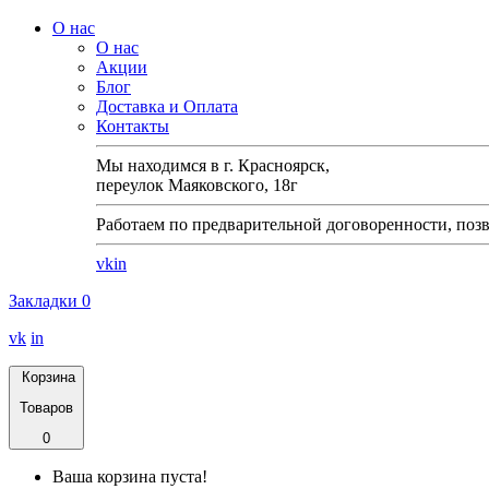
О нас
О нас
Акции
Блог
Доставка и Оплата
Контакты
Мы находимся в г. Красноярск,
переулок Маяковского, 18г
Работаем по предварительной договоренности, позв
vk
in
Закладки
0
vk
in
Корзина
Товаров
0
Ваша корзина пуста!