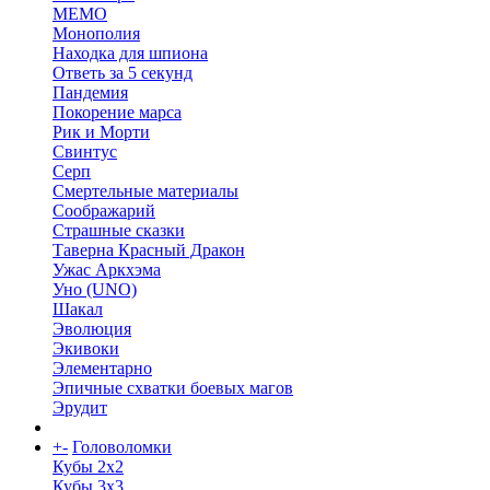
МЕМО
Монополия
Находка для шпиона
Ответь за 5 секунд
Пандемия
Покорение марса
Рик и Морти
Свинтус
Серп
Смертельные материалы
Соображарий
Страшные сказки
Таверна Красный Дракон
Ужас Аркхэма
Уно (UNO)
Шакал
Эволюция
Экивоки
Элементарно
Эпичные схватки боевых магов
Эрудит
+
-
Головоломки
Кубы 2х2
Кубы 3х3