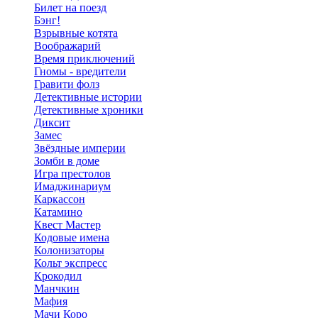
Билет на поезд
Бэнг!
Взрывные котята
Воображарий
Время приключений
Гномы - вредители
Гравити фолз
Детективные истории
Детективные хроники
Диксит
Замес
Звёздные империи
Зомби в доме
Игра престолов
Имаджинариум
Каркассон
Катамино
Квест Мастер
Кодовые имена
Колонизаторы
Кольт экспресс
Крокодил
Манчкин
Мафия
Мачи Коро