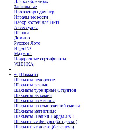
Для влюбленных
Застольные
Протекторы для игр
Игральные кости
Набор костей для НРИ
Аксессуары
Шашки
Домино
Русское Лото
Игра ГО
Маджонг
Подарочные сертификаты
УЦЕНКА
+
-
Шахматы
Шахматы недорогие
Шахматы резные
Шахматы турнирные Стаунтон
Шахматы из камня
Шахматы из металла
Шахматы из композитной смолы
Шахматы магнитные
Шахматы Шашки Нарды 3 в 1
Шахматные фигуры (без доски)
Шахматные доски (без фигур)