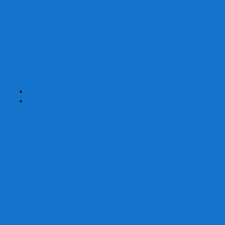
Карты от Ellusionist.com
Карты от Theory11.com
Классика от Bicycle
Классический дизайн
Наборы карт
Необычный дизайн
Специальные колоды Bicycle
ТАРО
Для фокусов и кардистри
+
-
Подарки
Метафорические ассоциативные карты
Блокноты
Браслеты
Ежедневники
Значки и пины
Конверты для денег
Планинги
Подарочные пакеты
Раскраски антистресс
Сквиши (Мялки)
Скетчбуки
Сувениры-приколы
Кружки