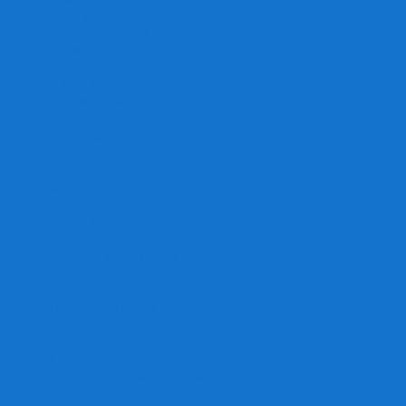
Игра престолов
Имаджинариум
Каркассон
Катамино
Квест Мастер
Кодовые имена
Колонизаторы
Кольт экспресс
Крокодил
Манчкин
Мафия
Мачи Коро
МЕМО
Монополия
Находка для шпиона
Ответь за 5 секунд
Пандемия
Покорение марса
Рик и Морти
Свинтус
Серп
Смертельные материалы
Соображарий