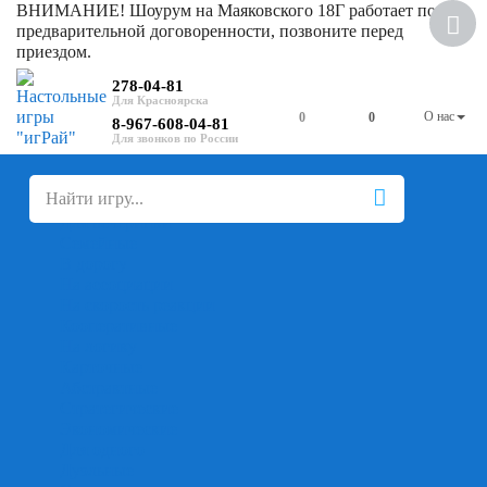
ВНИМАНИЕ! Шоурум на Маяковского 18Г работает по
предварительной договоренности, позвоните перед
приездом.
278-04-81
О нас
0
0
8-967-608-04-81
+
-
Настольные игры
Для компании
Для вечеринки
Семейные
В дорогу
На ассоциации
На скорость реакции
Кооперативные
На логику
Карточные
Абстрактные
Стратегические
Экономические
Для одного
Дуэльные