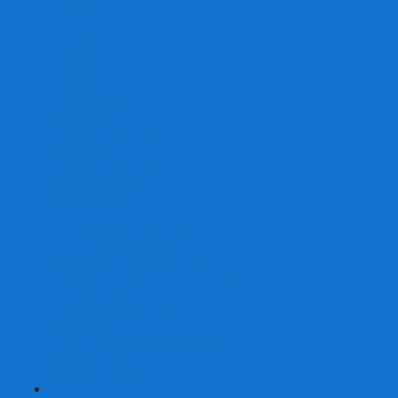
От 2 лет
От 3 лет
От 4 лет
От 5 лет
От 6 лет
От 7 лет
На внимание
Развивающие
На скорость реакции
На память
На развитие речи
Экономические
Логические
На ассоциации
Детские лото и домино
Ходилки-бродилки
Развивающие деревянные игры
Кубики историй
Наборы для опытов
Робототехника
Электронные конструкторы
Аквамозаика
Рисунки светом