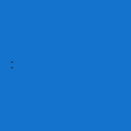
Наборы для покера на 200 фишек
Наборы для покера на 300 фишек
Наборы для покера на 500 фишек
Наборы для покера из 100% керамики
Наборы для покера Las Vegas
Сукно для покера
Карт-протекторы для покера
Фишки для покера
Аксессуары для покера
Кейсы для покера (пустые)
Собери свой набор для покера сам
+
-
Карты
Aviator
Bee
Bicycle
Bicycle Standard
Copag
Fournier
Tally-Ho
ГАФФ-карты
Для покера
Из 100% пластика
Карты от Art of Play