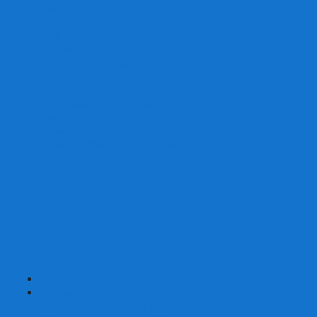
Скваеры
Уникальные
Змейки
Логические игры
Наборы головоломок
Неокубы
Металлические головоломки
Зеркальные головоломки
Смазка для головоломок
Таймеры и Маты для спидкубинга
Брелки кубиков и головоломок
Аксессуары
GAN
YJ (YongJun)
QiYi MoFangGe
Cyclone Boys
MoYu
ShengShou
YuXin
FanXin
+
-
Покер
Наборы для покера на 100 фишек