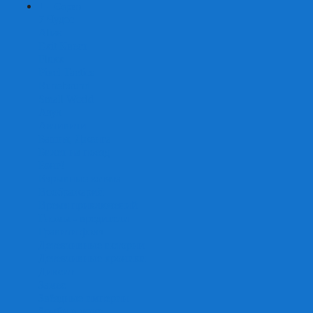
+
-
Серии
7 Чудес
Alias
Exit Квест
Fluxx
Pixel Tactics
Runebound
Small World
Азул
Активити
Башня, Дженга
Билет на поезд
Бэнг!
Взрывные котята
Воображарий
Время приключений
Гномы - вредители
Гравити фолз
Детективные истории
Детективные хроники
Диксит
Замес
Звёздные империи
Зомби в доме