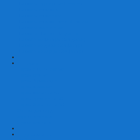
Шахматы турнирные Стаунтон
Шахматы из камня
Шахматы из металла
Шахматы из композитной смолы
Шахматы магнитные
Шахматы Шашки Нарды 3 в 1
Шахматные фигуры (без доски)
Шахматные доски (без фигур)
Шахматные ларцы (без фигур)
+
-
Нарды
Нарды с фотопечатью
Нарды резные
Нарды Армянские
Нарды кожаные
Нарды малые на 40
Нарды средние на 50
Нарды большие на 60
Фишки для нард
Зарики для нард
Сумки для нард
+
-
Детские игры