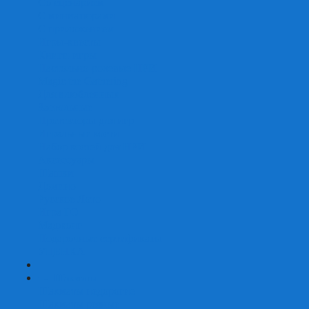
Со сценарием
С миниатюрами
С приложением
Игры-квесты
Книги-игры
Настольно-ролевые НРИ
Magic the Gathering
Для влюбленных
Застольные
Протекторы для игр
Игральные кости
Набор костей для НРИ
Аксессуары
Шашки
Домино
Русское Лото
Игра ГО
Маджонг
Подарочные сертификаты
УЦЕНКА
+
-
Шахматы
Шахматы недорогие
Шахматы резные