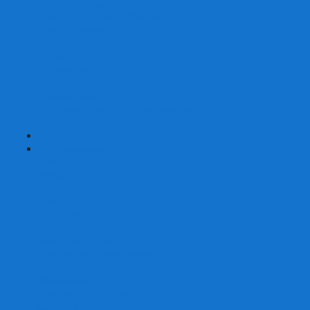
Страшные сказки
Таверна Красный Дракон
Ужас Аркхэма
Уно (UNO)
Шакал
Эволюция
Экивоки
Элементарно
Эпичные схватки боевых магов
Эрудит
+
-
Головоломки
Кубы 2х2
Кубы 3х3
Кубы 4x4
Кубы 5х5
Кубы 6х6
Кубы 7х7
Кубы 8х8 и больше
Магнитные головоломки
Пирамидки
Мегаминксы
Изменяющие форму
Скьюбы