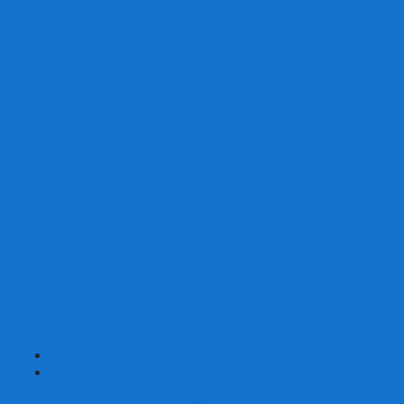
Скваеры
Уникальные
Змейки
Логические игры
Наборы головоломок
Неокубы
Металлические головоломки
Зеркальные головоломки
Смазка для головоломок
Таймеры и Маты для спидкубинга
Брелки кубиков и головоломок
Аксессуары
GAN
YJ (YongJun)
QiYi MoFangGe
Cyclone Boys
MoYu
ShengShou
YuXin
FanXin
+
-
Покер
Наборы для покера на 100 фишек