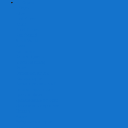
+
-
Серии
7 Чудес
Alias
Exit Квест
Fluxx
Pixel Tactics
Runebound
Small World
Азул
Активити
Башня, Дженга
Билет на поезд
Бэнг!
Взрывные котята
Воображарий
Время приключений
Гномы - вредители
Гравити фолз
Детективные истории
Детективные хроники
Диксит
Замес
Звёздные империи
Зомби в доме