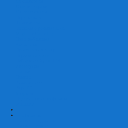
Со сценарием
С миниатюрами
С приложением
Игры-квесты
Книги-игры
Настольно-ролевые НРИ
Magic the Gathering
Для влюбленных
Застольные
Протекторы для игр
Игральные кости
Набор костей для НРИ
Аксессуары
Шашки
Домино
Русское Лото
Игра ГО
Маджонг
Подарочные сертификаты
УЦЕНКА
+
-
Шахматы
Шахматы недорогие
Шахматы резные