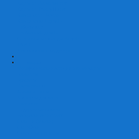
Карты от Ellusionist.com
Карты от Theory11.com
Классика от Bicycle
Классический дизайн
Наборы карт
Необычный дизайн
Специальные колоды Bicycle
ТАРО
Для фокусов и кардистри
+
-
Подарки
Метафорические ассоциативные карты
Блокноты
Браслеты
Ежедневники
Значки и пины
Конверты для денег
Планинги
Подарочные пакеты
Раскраски антистресс
Сквиши (Мялки)
Скетчбуки
Сувениры-приколы
Кружки