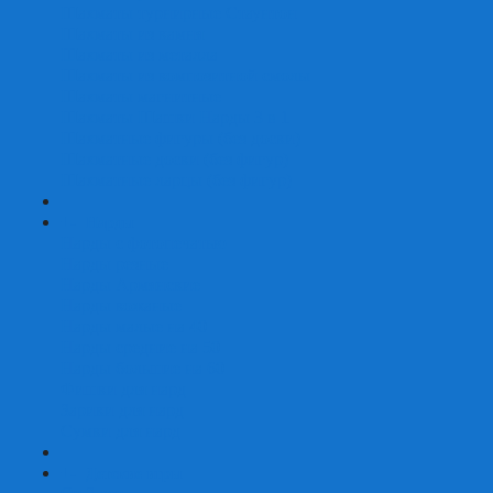
Шахматы турнирные Стаунтон
Шахматы из камня
Шахматы из металла
Шахматы из композитной смолы
Шахматы магнитные
Шахматы Шашки Нарды 3 в 1
Шахматные фигуры (без доски)
Шахматные доски (без фигур)
Шахматные ларцы (без фигур)
+
-
Нарды
Нарды с фотопечатью
Нарды резные
Нарды Армянские
Нарды кожаные
Нарды малые на 40
Нарды средние на 50
Нарды большие на 60
Фишки для нард
Зарики для нард
Сумки для нард
+
-
Детские игры