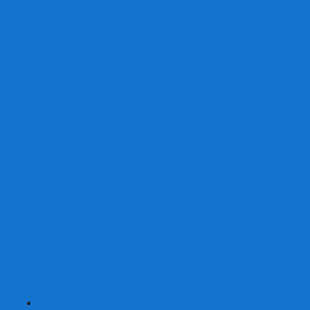
От 2 лет
От 3 лет
От 4 лет
От 5 лет
От 6 лет
От 7 лет
На внимание
Развивающие
На скорость реакции
На память
На развитие речи
Экономические
Логические
На ассоциации
Детские лото и домино
Ходилки-бродилки
Развивающие деревянные игры
Кубики историй
Наборы для опытов
Робототехника
Электронные конструкторы
Аквамозаика
Рисунки светом