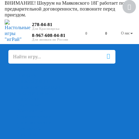
ВНИМАНИЕ! Шоурум на Маяковского 18Г работает по
предварительной договоренности, позвоните перед
приездом.
278-04-81
О нас
0
0
8-967-608-04-81
+
-
Настольные игры
Для компании
Для вечеринки
Семейные
В дорогу
На ассоциации
На скорость реакции
Кооперативные
На логику
Карточные
Абстрактные
Стратегические
Экономические
Для одного
Дуэльные