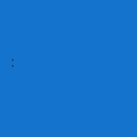
Страшные сказки
Таверна Красный Дракон
Ужас Аркхэма
Уно (UNO)
Шакал
Эволюция
Экивоки
Элементарно
Эпичные схватки боевых магов
Эрудит
+
-
Головоломки
Кубы 2х2
Кубы 3х3
Кубы 4x4
Кубы 5х5
Кубы 6х6
Кубы 7х7
Кубы 8х8 и больше
Магнитные головоломки
Пирамидки
Мегаминксы
Изменяющие форму
Скьюбы