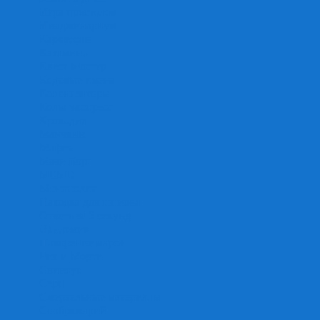
Игра престолов
Имаджинариум
Каркассон
Катамино
Квест Мастер
Кодовые имена
Колонизаторы
Кольт экспресс
Крокодил
Манчкин
Мафия
Мачи Коро
МЕМО
Монополия
Находка для шпиона
Ответь за 5 секунд
Пандемия
Покорение марса
Рик и Морти
Свинтус
Серп
Смертельные материалы
Соображарий