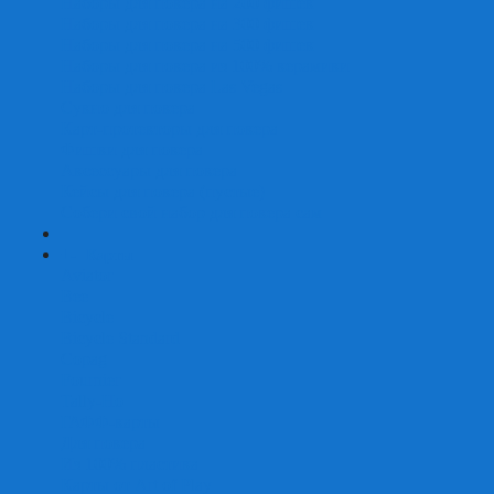
Наборы для покера на 200 фишек
Наборы для покера на 300 фишек
Наборы для покера на 500 фишек
Наборы для покера из 100% керамики
Наборы для покера Las Vegas
Сукно для покера
Карт-протекторы для покера
Фишки для покера
Аксессуары для покера
Кейсы для покера (пустые)
Собери свой набор для покера сам
+
-
Карты
Aviator
Bee
Bicycle
Bicycle Standard
Copag
Fournier
Tally-Ho
ГАФФ-карты
Для покера
Из 100% пластика
Карты от Art of Play