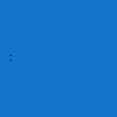
Наборы для покера на 200 фишек
Наборы для покера на 300 фишек
Наборы для покера на 500 фишек
Наборы для покера из 100% керамики
Наборы для покера Las Vegas
Сукно для покера
Карт-протекторы для покера
Фишки для покера
Аксессуары для покера
Кейсы для покера (пустые)
Собери свой набор для покера сам
+
-
Карты
Aviator
Bee
Bicycle
Bicycle Standard
Copag
Fournier
Tally-Ho
ГАФФ-карты
Для покера
Из 100% пластика
Карты от Art of Play