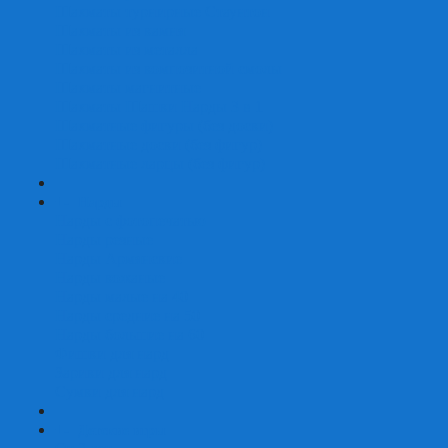
Шахматы турнирные Стаунтон
Шахматы из камня
Шахматы из металла
Шахматы из композитной смолы
Шахматы магнитные
Шахматы Шашки Нарды 3 в 1
Шахматные фигуры (без доски)
Шахматные доски (без фигур)
Шахматные ларцы (без фигур)
+
-
Нарды
Нарды с фотопечатью
Нарды резные
Нарды Армянские
Нарды кожаные
Нарды малые на 40
Нарды средние на 50
Нарды большие на 60
Фишки для нард
Зарики для нард
Сумки для нард
+
-
Детские игры