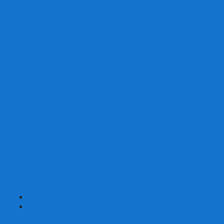
Скваеры
Уникальные
Змейки
Логические игры
Наборы головоломок
Неокубы
Металлические головоломки
Зеркальные головоломки
Смазка для головоломок
Таймеры и Маты для спидкубинга
Брелки кубиков и головоломок
Аксессуары
GAN
YJ (YongJun)
QiYi MoFangGe
Cyclone Boys
MoYu
ShengShou
YuXin
FanXin
+
-
Покер
Наборы для покера на 100 фишек