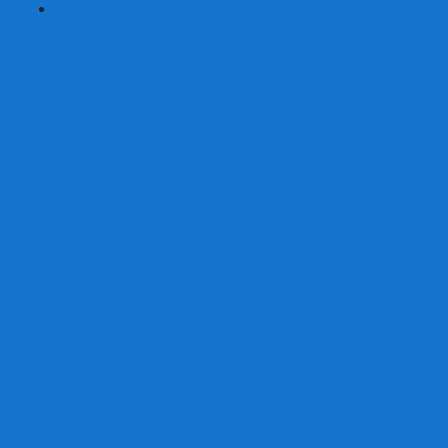
+
-
Серии
7 Чудес
Alias
Exit Квест
Fluxx
Pixel Tactics
Runebound
Small World
Азул
Активити
Башня, Дженга
Билет на поезд
Бэнг!
Взрывные котята
Воображарий
Время приключений
Гномы - вредители
Гравити фолз
Детективные истории
Детективные хроники
Диксит
Замес
Звёздные империи
Зомби в доме