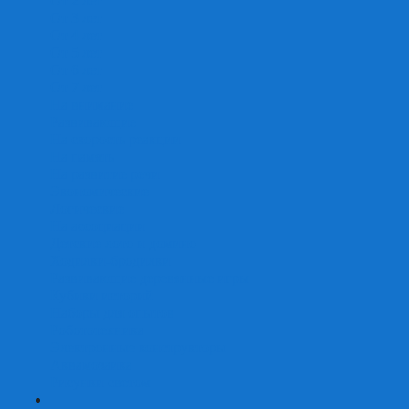
От 2 лет
От 3 лет
От 4 лет
От 5 лет
От 6 лет
От 7 лет
На внимание
Развивающие
На скорость реакции
На память
На развитие речи
Экономические
Логические
На ассоциации
Детские лото и домино
Ходилки-бродилки
Развивающие деревянные игры
Кубики историй
Наборы для опытов
Робототехника
Электронные конструкторы
Аквамозаика
Рисунки светом