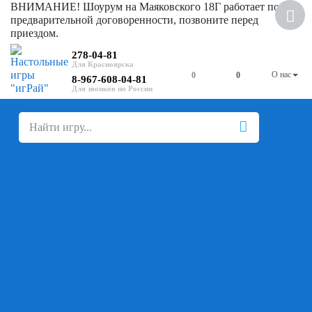
ВНИМАНИЕ! Шоурум на Маяковского 18Г работает по
предварительной договоренности, позвоните перед
приездом.
278-04-81
О нас
0
0
8-967-608-04-81
+
-
Настольные игры
Для компании
Для вечеринки
Семейные
В дорогу
На ассоциации
На скорость реакции
Кооперативные
На логику
Карточные
Абстрактные
Стратегические
Экономические
Для одного
Дуэльные