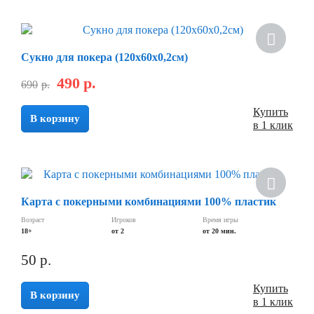
Сукно для покера (120х60х0,2см)
490
р.
690
р.
Купить
В корзину
в 1 клик
Карта с покерными комбинациями 100% пластик
Возраст
Игроков
Время игры
18+
от 2
от 20 мин.
50
р.
Купить
В корзину
в 1 клик