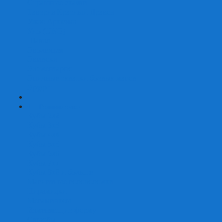
Страшные сказки
Таверна Красный Дракон
Ужас Аркхэма
Уно (UNO)
Шакал
Эволюция
Экивоки
Элементарно
Эпичные схватки боевых магов
Эрудит
+
-
Головоломки
Кубы 2х2
Кубы 3х3
Кубы 4x4
Кубы 5х5
Кубы 6х6
Кубы 7х7
Кубы 8х8 и больше
Магнитные головоломки
Пирамидки
Мегаминксы
Изменяющие форму
Скьюбы