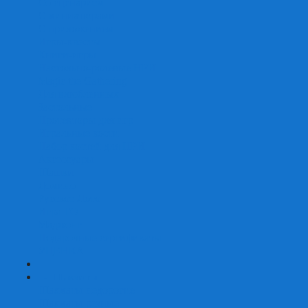
Со сценарием
С миниатюрами
С приложением
Игры-квесты
Книги-игры
Настольно-ролевые НРИ
Magic the Gathering
Для влюбленных
Застольные
Протекторы для игр
Игральные кости
Набор костей для НРИ
Аксессуары
Шашки
Домино
Русское Лото
Игра ГО
Маджонг
Подарочные сертификаты
УЦЕНКА
+
-
Шахматы
Шахматы недорогие
Шахматы резные