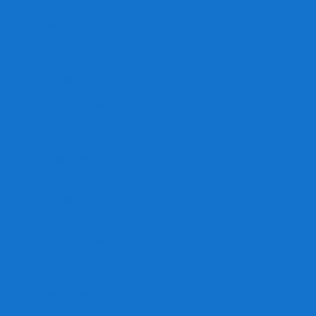
Игра престолов
Имаджинариум
Каркассон
Катамино
Квест Мастер
Кодовые имена
Колонизаторы
Кольт экспресс
Крокодил
Манчкин
Мафия
Мачи Коро
МЕМО
Монополия
Находка для шпиона
Ответь за 5 секунд
Пандемия
Покорение марса
Рик и Морти
Свинтус
Серп
Смертельные материалы
Соображарий