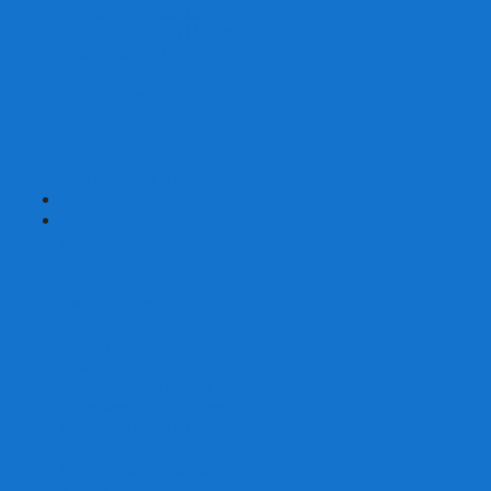
Карты от Ellusionist.com
Карты от Theory11.com
Классика от Bicycle
Классический дизайн
Наборы карт
Необычный дизайн
Специальные колоды Bicycle
ТАРО
Для фокусов и кардистри
+
-
Подарки
Метафорические ассоциативные карты
Блокноты
Браслеты
Ежедневники
Значки и пины
Конверты для денег
Планинги
Подарочные пакеты
Раскраски антистресс
Сквиши (Мялки)
Скетчбуки
Сувениры-приколы
Кружки