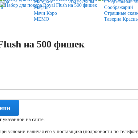
есты
Манчкин
Аксессуары
Смертельные м
ии
Мафия
Соображарий
Мачи Коро
Страшные сказ
МЕМО
Таверна Красн
Flush на 500 фишек
ении
т указанной на сайте.
ри условии наличая его у поставщика (подробности по телефону