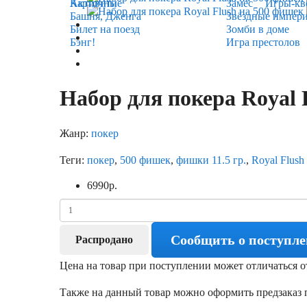
Карточные
Активити
Замес
Игры-кв
Башня, Дженга
Звёздные импер
Билет на поезд
Зомби в доме
Бэнг!
Игра престолов
Набор для покера Royal 
Жанр:
покер
Теги:
покер
,
500 фишек
,
фишки 11.5 гр.
,
Royal Flush
6990
р.
Сообщить о поступл
Распродано
Цена на товар при поступлении может отличаться о
Также на данный товар можно оформить предзаказ п