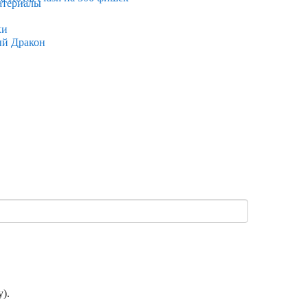
атериалы
ки
ый Дракон
).