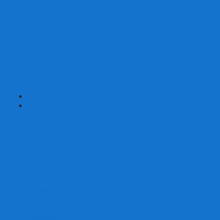
Страшные сказки
Таверна Красный Дракон
Ужас Аркхэма
Уно (UNO)
Шакал
Эволюция
Экивоки
Элементарно
Эпичные схватки боевых магов
Эрудит
+
-
Головоломки
Кубы 2х2
Кубы 3х3
Кубы 4x4
Кубы 5х5
Кубы 6х6
Кубы 7х7
Кубы 8х8 и больше
Магнитные головоломки
Пирамидки
Мегаминксы
Изменяющие форму
Скьюбы