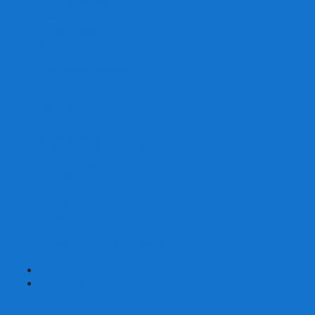
Со сценарием
С миниатюрами
С приложением
Игры-квесты
Книги-игры
Настольно-ролевые НРИ
Magic the Gathering
Для влюбленных
Застольные
Протекторы для игр
Игральные кости
Набор костей для НРИ
Аксессуары
Шашки
Домино
Русское Лото
Игра ГО
Маджонг
Подарочные сертификаты
УЦЕНКА
+
-
Шахматы
Шахматы недорогие
Шахматы резные