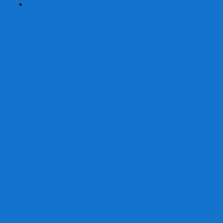
+
-
Серии
7 Чудес
Alias
Exit Квест
Fluxx
Pixel Tactics
Runebound
Small World
Азул
Активити
Башня, Дженга
Билет на поезд
Бэнг!
Взрывные котята
Воображарий
Время приключений
Гномы - вредители
Гравити фолз
Детективные истории
Детективные хроники
Диксит
Замес
Звёздные империи
Зомби в доме