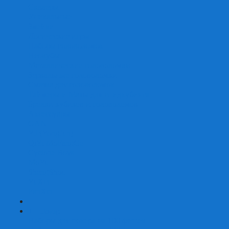
Скваеры
Уникальные
Змейки
Логические игры
Наборы головоломок
Неокубы
Металлические головоломки
Зеркальные головоломки
Смазка для головоломок
Таймеры и Маты для спидкубинга
Брелки кубиков и головоломок
Аксессуары
GAN
YJ (YongJun)
QiYi MoFangGe
Cyclone Boys
MoYu
ShengShou
YuXin
FanXin
+
-
Покер
Наборы для покера на 100 фишек