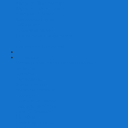
Карты от Ellusionist.com
Карты от Theory11.com
Классика от Bicycle
Классический дизайн
Наборы карт
Необычный дизайн
Специальные колоды Bicycle
ТАРО
Для фокусов и кардистри
+
-
Подарки
Метафорические ассоциативные карты
Блокноты
Браслеты
Ежедневники
Значки и пины
Конверты для денег
Планинги
Подарочные пакеты
Раскраски антистресс
Сквиши (Мялки)
Скетчбуки
Сувениры-приколы
Кружки