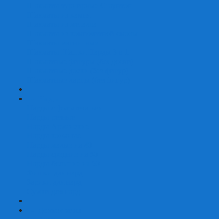
Шахматы турнирные Стаунтон
Шахматы из камня
Шахматы из металла
Шахматы из композитной смолы
Шахматы магнитные
Шахматы Шашки Нарды 3 в 1
Шахматные фигуры (без доски)
Шахматные доски (без фигур)
Шахматные ларцы (без фигур)
+
-
Нарды
Нарды с фотопечатью
Нарды резные
Нарды Армянские
Нарды кожаные
Нарды малые на 40
Нарды средние на 50
Нарды большие на 60
Фишки для нард
Зарики для нард
Сумки для нард
+
-
Детские игры