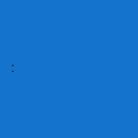
Наборы для покера на 200 фишек
Наборы для покера на 300 фишек
Наборы для покера на 500 фишек
Наборы для покера из 100% керамики
Наборы для покера Las Vegas
Сукно для покера
Карт-протекторы для покера
Фишки для покера
Аксессуары для покера
Кейсы для покера (пустые)
Собери свой набор для покера сам
+
-
Карты
Aviator
Bee
Bicycle
Bicycle Standard
Copag
Fournier
Tally-Ho
ГАФФ-карты
Для покера
Из 100% пластика
Карты от Art of Play