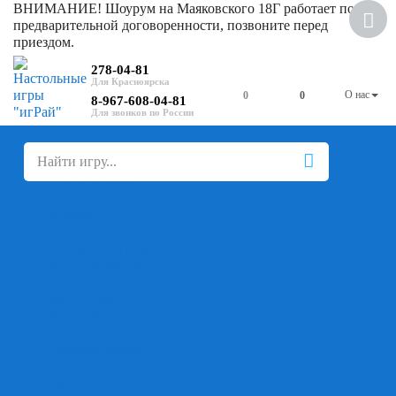
ВНИМАНИЕ! Шоурум на Маяковского 18Г работает по
предварительной договоренности, позвоните перед
приездом.
278-04-81
О нас
0
0
8-967-608-04-81
+
-
Настольные игры
Для компании
Для вечеринки
Семейные
В дорогу
На ассоциации
На скорость реакции
Кооперативные
На логику
Карточные
Абстрактные
Стратегические
Экономические
Для одного
Дуэльные