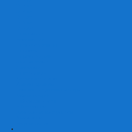
От 2 лет
От 3 лет
От 4 лет
От 5 лет
От 6 лет
От 7 лет
На внимание
Развивающие
На скорость реакции
На память
На развитие речи
Экономические
Логические
На ассоциации
Детские лото и домино
Ходилки-бродилки
Развивающие деревянные игры
Кубики историй
Наборы для опытов
Робототехника
Электронные конструкторы
Аквамозаика
Рисунки светом