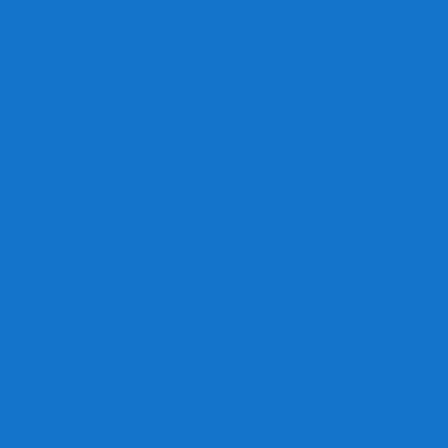
Игра престолов
Имаджинариум
Каркассон
Катамино
Квест Мастер
Кодовые имена
Колонизаторы
Кольт экспресс
Крокодил
Манчкин
Мафия
Мачи Коро
МЕМО
Монополия
Находка для шпиона
Ответь за 5 секунд
Пандемия
Покорение марса
Рик и Морти
Свинтус
Серп
Смертельные материалы
Соображарий