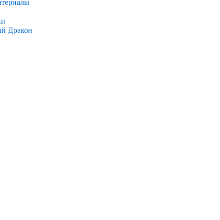
атериалы
ки
ый Дракон