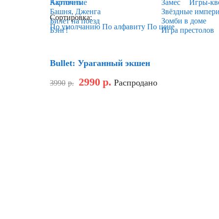
Карточные
Активити
Замес
Игры-кв
Башня, Дженга
Звёздные импер
Сортировка:
Билет на поезд
Зомби в доме
По умолчанию
По алфавиту
По цене
Бэнг!
Игра престолов
Скидка
Bullet: Ураганный экшен
2990
р.
Распродано
3990
р.
Скидка