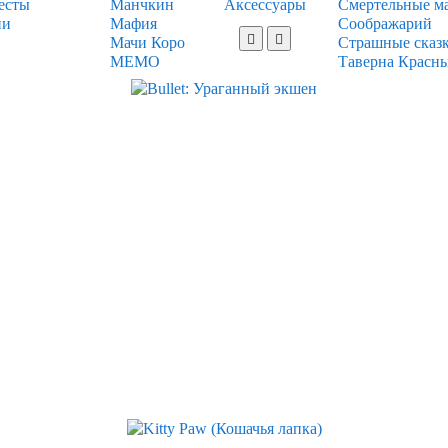
есты
Манчкин
Аксессуары
Смертельные м
ии
Мафия
Соображарий
Мачи Коро
Страшные сказ
МЕМО
Таверна Красн