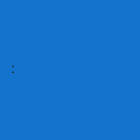
Наборы для покера на 200 фишек
Наборы для покера на 300 фишек
Наборы для покера на 500 фишек
Наборы для покера из 100% керамики
Наборы для покера Las Vegas
Сукно для покера
Карт-протекторы для покера
Фишки для покера
Аксессуары для покера
Кейсы для покера (пустые)
Собери свой набор для покера сам
+
-
Карты
Aviator
Bee
Bicycle
Bicycle Standard
Copag
Fournier
Tally-Ho
ГАФФ-карты
Для покера
Из 100% пластика
Карты от Art of Play