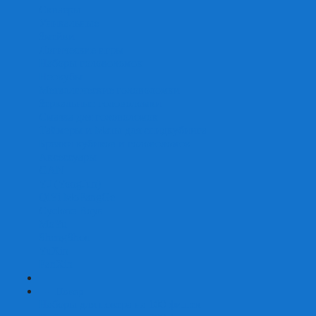
Скваеры
Уникальные
Змейки
Логические игры
Наборы головоломок
Неокубы
Металлические головоломки
Зеркальные головоломки
Смазка для головоломок
Таймеры и Маты для спидкубинга
Брелки кубиков и головоломок
Аксессуары
GAN
YJ (YongJun)
QiYi MoFangGe
Cyclone Boys
MoYu
ShengShou
YuXin
FanXin
+
-
Покер
Наборы для покера на 100 фишек