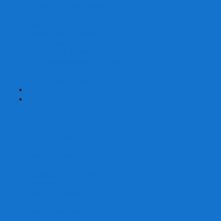
Карты от Ellusionist.com
Карты от Theory11.com
Классика от Bicycle
Классический дизайн
Наборы карт
Необычный дизайн
Специальные колоды Bicycle
ТАРО
Для фокусов и кардистри
+
-
Подарки
Метафорические ассоциативные карты
Блокноты
Браслеты
Ежедневники
Значки и пины
Конверты для денег
Планинги
Подарочные пакеты
Раскраски антистресс
Сквиши (Мялки)
Скетчбуки
Сувениры-приколы
Кружки