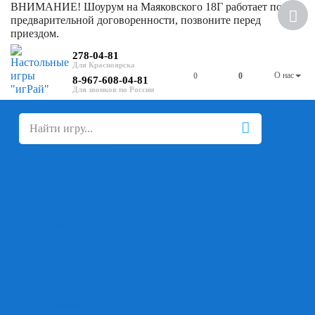
ВНИМАНИЕ! Шоурум на Маяковского 18Г работает по
предварительной договоренности, позвоните перед
приездом.
278-04-81
О нас
0
0
8-967-608-04-81
+
-
Настольные игры
Для компании
Для вечеринки
Семейные
В дорогу
На ассоциации
На скорость реакции
Кооперативные
На логику
Карточные
Абстрактные
Стратегические
Экономические
Для одного
Дуэльные