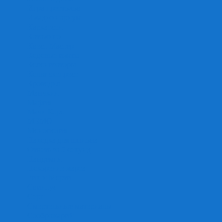
Игра престолов
Имаджинариум
Каркассон
Катамино
Квест Мастер
Кодовые имена
Колонизаторы
Кольт экспресс
Крокодил
Манчкин
Мафия
Мачи Коро
МЕМО
Монополия
Находка для шпиона
Ответь за 5 секунд
Пандемия
Покорение марса
Рик и Морти
Свинтус
Серп
Смертельные материалы
Соображарий