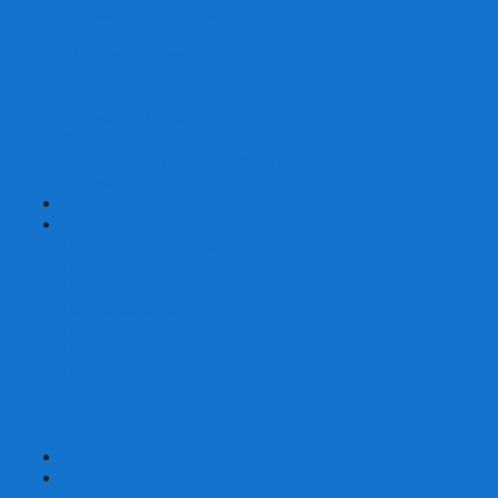
Шахматы турнирные Стаунтон
Шахматы из камня
Шахматы из металла
Шахматы из композитной смолы
Шахматы магнитные
Шахматы Шашки Нарды 3 в 1
Шахматные фигуры (без доски)
Шахматные доски (без фигур)
Шахматные ларцы (без фигур)
+
-
Нарды
Нарды с фотопечатью
Нарды резные
Нарды Армянские
Нарды кожаные
Нарды малые на 40
Нарды средние на 50
Нарды большие на 60
Фишки для нард
Зарики для нард
Сумки для нард
+
-
Детские игры