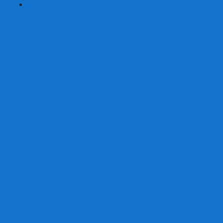
+
-
Серии
7 Чудес
Alias
Exit Квест
Fluxx
Pixel Tactics
Runebound
Small World
Азул
Активити
Башня, Дженга
Билет на поезд
Бэнг!
Взрывные котята
Воображарий
Время приключений
Гномы - вредители
Гравити фолз
Детективные истории
Детективные хроники
Диксит
Замес
Звёздные империи
Зомби в доме