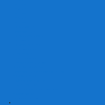
От 2 лет
От 3 лет
От 4 лет
От 5 лет
От 6 лет
От 7 лет
На внимание
Развивающие
На скорость реакции
На память
На развитие речи
Экономические
Логические
На ассоциации
Детские лото и домино
Ходилки-бродилки
Развивающие деревянные игры
Кубики историй
Наборы для опытов
Робототехника
Электронные конструкторы
Аквамозаика
Рисунки светом