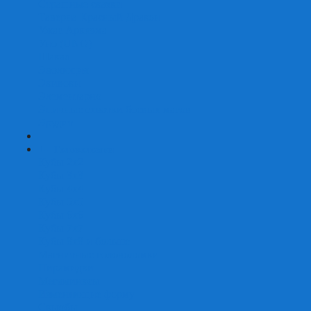
Страшные сказки
Таверна Красный Дракон
Ужас Аркхэма
Уно (UNO)
Шакал
Эволюция
Экивоки
Элементарно
Эпичные схватки боевых магов
Эрудит
+
-
Головоломки
Кубы 2х2
Кубы 3х3
Кубы 4x4
Кубы 5х5
Кубы 6х6
Кубы 7х7
Кубы 8х8 и больше
Магнитные головоломки
Пирамидки
Мегаминксы
Изменяющие форму
Скьюбы