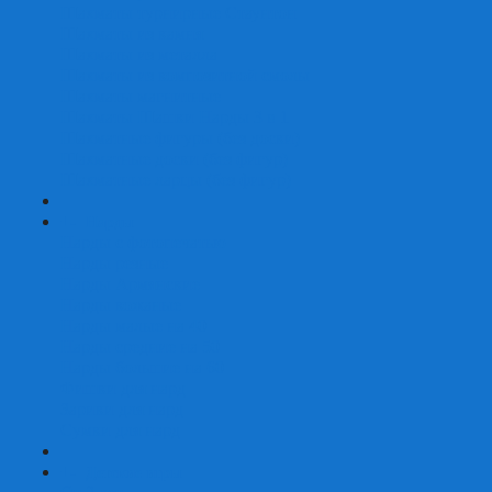
Шахматы турнирные Стаунтон
Шахматы из камня
Шахматы из металла
Шахматы из композитной смолы
Шахматы магнитные
Шахматы Шашки Нарды 3 в 1
Шахматные фигуры (без доски)
Шахматные доски (без фигур)
Шахматные ларцы (без фигур)
+
-
Нарды
Нарды с фотопечатью
Нарды резные
Нарды Армянские
Нарды кожаные
Нарды малые на 40
Нарды средние на 50
Нарды большие на 60
Фишки для нард
Зарики для нард
Сумки для нард
+
-
Детские игры