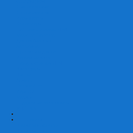
Со сценарием
С миниатюрами
С приложением
Игры-квесты
Книги-игры
Настольно-ролевые НРИ
Magic the Gathering
Для влюбленных
Застольные
Протекторы для игр
Игральные кости
Набор костей для НРИ
Аксессуары
Шашки
Домино
Русское Лото
Игра ГО
Маджонг
Подарочные сертификаты
УЦЕНКА
+
-
Шахматы
Шахматы недорогие
Шахматы резные