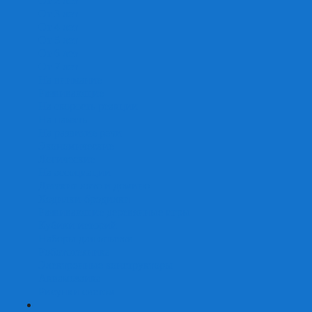
От 2 лет
От 3 лет
От 4 лет
От 5 лет
От 6 лет
От 7 лет
На внимание
Развивающие
На скорость реакции
На память
На развитие речи
Экономические
Логические
На ассоциации
Детские лото и домино
Ходилки-бродилки
Развивающие деревянные игры
Кубики историй
Наборы для опытов
Робототехника
Электронные конструкторы
Аквамозаика
Рисунки светом