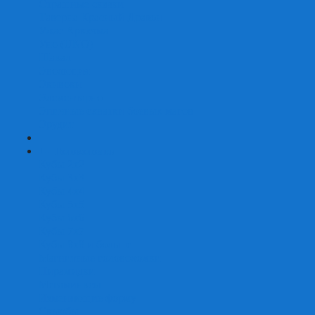
Страшные сказки
Таверна Красный Дракон
Ужас Аркхэма
Уно (UNO)
Шакал
Эволюция
Экивоки
Элементарно
Эпичные схватки боевых магов
Эрудит
+
-
Головоломки
Кубы 2х2
Кубы 3х3
Кубы 4x4
Кубы 5х5
Кубы 6х6
Кубы 7х7
Кубы 8х8 и больше
Магнитные головоломки
Пирамидки
Мегаминксы
Изменяющие форму
Скьюбы