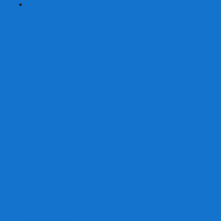
+
-
Серии
7 Чудес
Alias
Exit Квест
Fluxx
Pixel Tactics
Runebound
Small World
Азул
Активити
Башня, Дженга
Билет на поезд
Бэнг!
Взрывные котята
Воображарий
Время приключений
Гномы - вредители
Гравити фолз
Детективные истории
Детективные хроники
Диксит
Замес
Звёздные империи
Зомби в доме