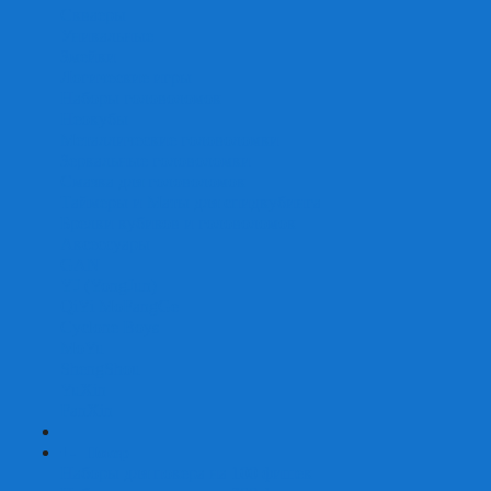
Скваеры
Уникальные
Змейки
Логические игры
Наборы головоломок
Неокубы
Металлические головоломки
Зеркальные головоломки
Смазка для головоломок
Таймеры и Маты для спидкубинга
Брелки кубиков и головоломок
Аксессуары
GAN
YJ (YongJun)
QiYi MoFangGe
Cyclone Boys
MoYu
ShengShou
YuXin
FanXin
+
-
Покер
Наборы для покера на 100 фишек