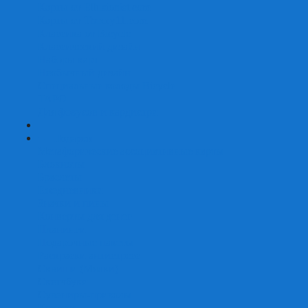
Карты от Ellusionist.com
Карты от Theory11.com
Классика от Bicycle
Классический дизайн
Наборы карт
Необычный дизайн
Специальные колоды Bicycle
ТАРО
Для фокусов и кардистри
+
-
Подарки
Метафорические ассоциативные карты
Блокноты
Браслеты
Ежедневники
Значки и пины
Конверты для денег
Планинги
Подарочные пакеты
Раскраски антистресс
Сквиши (Мялки)
Скетчбуки
Сувениры-приколы
Кружки