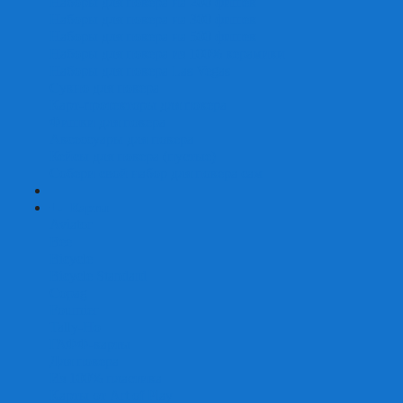
Наборы для покера на 200 фишек
Наборы для покера на 300 фишек
Наборы для покера на 500 фишек
Наборы для покера из 100% керамики
Наборы для покера Las Vegas
Сукно для покера
Карт-протекторы для покера
Фишки для покера
Аксессуары для покера
Кейсы для покера (пустые)
Собери свой набор для покера сам
+
-
Карты
Aviator
Bee
Bicycle
Bicycle Standard
Copag
Fournier
Tally-Ho
ГАФФ-карты
Для покера
Из 100% пластика
Карты от Art of Play