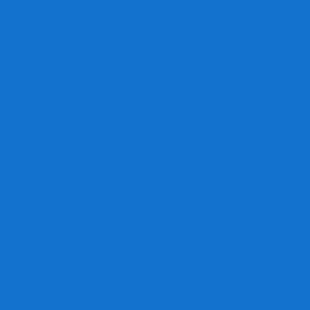
Игра престолов
Имаджинариум
Каркассон
Катамино
Квест Мастер
Кодовые имена
Колонизаторы
Кольт экспресс
Крокодил
Манчкин
Мафия
Мачи Коро
МЕМО
Монополия
Находка для шпиона
Ответь за 5 секунд
Пандемия
Покорение марса
Рик и Морти
Свинтус
Серп
Смертельные материалы
Соображарий