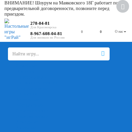
ВНИМАНИЕ! Шоурум на Маяковского 18Г работает по
Скидка
предварительной договоренности, позвоните перед
приездом.
278-04-81
О нас
0
0
8-967-608-04-81
+
-
Настольные игры
Для компании
Для вечеринки
Семейные
В дорогу
На ассоциации
На скорость реакции
Кооперативные
На логику
Карточные
Абстрактные
Стратегические
Экономические
Для одного
Дуэльные